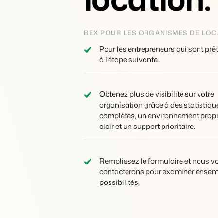
propriétaires
Services de conciergerie
Prêt à adopter la croissance
?
et gestion locative
Offrez la transparence que
les propriétaires méritent.
Gestion de location de
vacances et concierges
BEX POUR LES ORGANISMES DE LOC
Pour les entrepreneurs qui sont prê
à l'étape suivante.
Obtenez plus de visibilité sur votre
organisation grâce à des statistiqu
complètes, un environnement propr
clair et un support prioritaire.
Remplissez le formulaire et nous v
contacterons pour examiner ensem
possibilités.