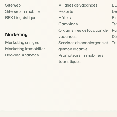
Site web
Villages de vacances
BE
Site web immobilier
Resorts
Év
BEX Linguistique
Hôtels
Bl
Campings
Té
Organismes de location de
Pa
Marketing
vacances
Dé
Marketing en ligne
Services de conciergerie et
Tr
Marketing Immobilier
gestion locative
Booking Analytics
Promoteurs immobiliers
touristiques