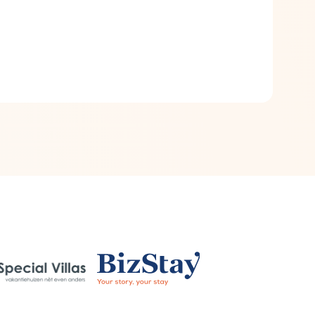
e différents événements
e de vos biens locatifs.
ts
angue.
tions.
tégie de marque et marketing de performance
 !
 de temps
e de Booking Experts