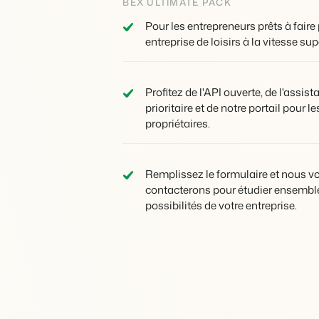
BEX ULTIMATE PACK
propriétaires
Services de conciergerie
Prêt à adopter la croissance
?
et gestion locative
Offrez la transparence que
Pour les entrepreneurs prêts à faire
les propriétaires méritent.
Gestion de location de
entreprise de loisirs à la vitesse sup
vacances et concierges
Profitez de l'API ouverte, de l'assis
prioritaire et de notre portail pour le
propriétaires.
Remplissez le formulaire et nous v
contacterons pour étudier ensemble
possibilités de votre entreprise.