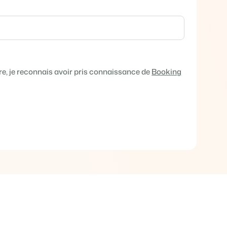
e différents événements
e de vos biens locatifs.
ts
angue.
e, je reconnais avoir pris connaissance de
Booking
tions.
tégie de marque et marketing de performance
 !
 de temps
e de Booking Experts