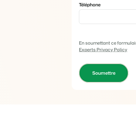
Site web immobilier
Faites notre connaissance lors d
Téléphone
Attirez des prospects pour la vent
Trust Center
BEX Linguistique
La confiance chez Booking Exper
Accueillez vos clients dans leur l
À propos de nous
En soumettant ce formulair
Marketing
Experts Privacy Policy
Service client
Marketing en ligne
Obtenez des réponses á vos ques
La puissante alliance entre stra
Emplois / Carrièrres
Marketing Immobilier
Trouvez votre nouveau job de rêve
Votre projet est vendu en un rien
Contact
Booking Analytics
Contactez nous.
Solution reporting Premium
À propos de nous
Découvrez les personnes derrièr