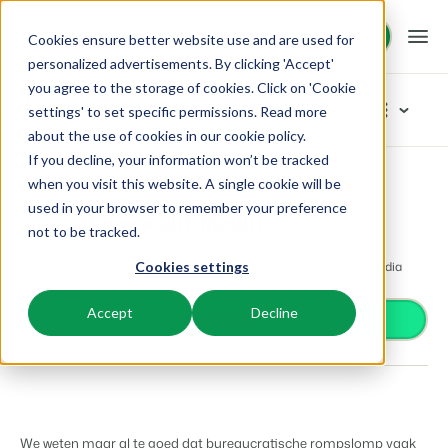
Demo aanvragen
Demo aanvragen
Cookies ensure better website use and are used for
personalized advertisements. By clicking 'Accept'
you agree to the storage of cookies. Click on 'Cookie
Platform
App Store
settings' to set specific permissions. Read more
about the use of cookies in
our cookie policy
.
If you decline, your information won’t be tracked
BEX PMS
Oplossingen
App Store
Compliance
Bayerwald-Media
Blader door de categorieën
when you visit this website. A single cookie will be
used in your browser to remember your preference
Reserveringssysteem
Bayerwald-Media
Toegangscontrole
Booking Experts voor:
Resources
not to be tracked.
Beheer alle back office processen.
Compliance
Van smartlocks tot slagbomen
Geautomatiseerde gastenregistratie voor Bayerwald-Media
Cookies settings
Betaalproviders
Vakantieparken
Channel Management
Kennis
Prijzen
Ontvang betalingen
Villa's, bungalows, chalets en boomhutten.
Adverteer jouw aanbod op een mix van kanalen.
Accept
Decline
Distributie
Install app
Plaats je aanbod op een mix van kanalen
BEX Educate | Pro
Hotels
Zoek & Boek
Klantverhalen
Gasttechnologie
Blijven leren, blijven leiden in de recreatie.
Hotelkamers, appartementen, B&Bs en pensions.
Boost directe boekingen via jouw website.
Verbeter de gastbeleving
Business Intelligence
BEX Educate | NextGen
Resorts
App Store
BEX Overzicht
Maak inzichtelijke dashboards
Kennis en groei voor de recreatie-expert van de toekomst.
Ski-, spa-, duik- en golfresorts.
Integreer jouw favoriete apps en tools.
We weten maar al te goed dat bureaucratische rompslomp vaak
Voor vakantieparken