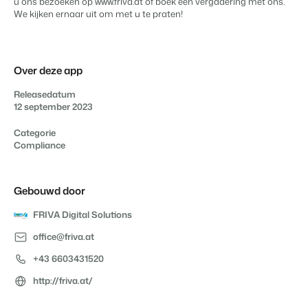
u ons bezoeken op
www.friva.at
of
boek een vergadering
met ons.
We kijken ernaar uit om met u te praten!
Over deze app
Releasedatum
12 september 2023
Categorie
Compliance
Gebouwd door
FRIVA Digital Solutions
office@friva.at
+43 6603431520
http://friva.at/