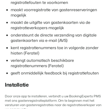
Vastgoedwebsite
registratiefouten te voorkomen
Samen transformeren wij de recreatiebranche.
Genereer leads voor jouw verkoopobjecten.
APPS
maakt voorregistratie van gastenreserveringen
Neem contact op met onze
Onboarding
mogelijk
consultants om te zien wat er
BEX Linguist
Samen van start. Vandaag nog.
mogelijk is.
maakt de uitgifte van gastenkaarten via de
Begroet gasten in hun eigen taal.
Neem contact op
registratieverkopers mogelijk
Events
ondersteunt de directe verzending van digitale
Marketing
Van thema trainingen tot kennisevents.
gastenkaarten via e-mail (AVS)
Dankzij Booking Experts
Contact sales
Request demo
kent registratienummers toe in volgorde zonder
kunnen we ons volledig
Trust Center
Online Marketing
focussen op gastvrijheid!
hiaten (Feratel)
Vertrouwen bij Booking Experts
De krachtige combinatie van branding en performance marketing
Gijs Meerdink
verlengt automatisch beschikbare
welcome.in
Recreatief Vastgoedmarketing
registratienummers (Feratel)
Over ons
Jouw project uitverkocht in een mum van tijd.
geeft onmiddellijk feedback bij registratiefouten
Customer Success Team
Booking Analytics
Installatie
Krijg antwoord op jouw vragen
Premium BI Tool.
Door onze app te installeren, verbindt u uw BookingExperts PMS
Vacatures
met ons gastenregistratieplatform. Om te beginnen met het
Vind jouw nieuwe droombaan
versturen van gastenregistraties naar de registratieverkoper van