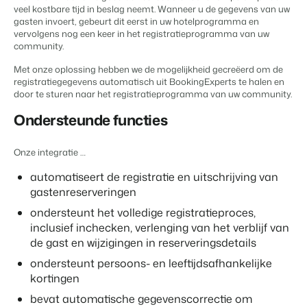
Content Management
veel kostbare tijd in beslag neemt. Wanneer u de gegevens van uw
Voor campings
Integreer met elk CMS
gasten invoert, gebeurt dit eerst in uw hotelprogramma en
Blog
Campings
Business Intelligence
Overstappen naar BEX
vervolgens nog een keer in het registratieprogramma van uw
Facility Management
Lees over trends in de sector en krijg tips.
Kampeerplaatsen, glamping tenten en caravans.
Maak betere keuzes op basis van data.
community.
Login
Stroomlijn je processen
Prijzen
Revenue Management
Ervaringen
Met onze oplossing hebben we de mogelijkheid gecreëerd om de
Concerns & Groepen
Eigenaren Management
registratiegegevens automatisch uit BookingExperts te halen en
Optimaliseer jouw prijsbeleid
Ervaringen van onze gebruikers.
Ketens en individuele merken.
Bied transparantie aan eigenaren.
door te sturen naar het registratieprogramma van uw community.
Compliance
Zorgeloos zaken doen volgens wetgeving
Ondersteunde functies
Verhuurorganisaties
Website Integratie
Kom in contact
NL
Boekhouding
Exclusieve verhuur en resellers.
Heb je al een website? Integratie is mogelijk.
Houd de boeken in balans
Onze integratie …
Customer Success
Kassasystemen
Projectontwikkelaars
Overstappen naar BEX
Krijg antwoord op jouw vragen.
automatiseert de registratie en uitschrijving van
Voeg jouw kassasysteem en PMS samen
Vastgoed en nieuwbouwprojecten.
Klaar om te groeien?
gastenreserveringen
Communicatie
Developers
Organiseer je gastcommunicatie
ondersteunt het volledige registratieproces,
Kleinschalige recreatiebedrijven
Ontwikkel jouw oplossing met onze open API.
BEX CMS
Energiesystemen
inclusief inchecken, verlenging van het verblijf van
Vakantieboerderijen, appartementen en boetiekhotels
Houd het energieverbruik in de gaten
de gast en wijzigingen in reserveringsdetails
Overstappen naar BEX
Verhuurwebsite
ondersteunt persoons- en leeftijdsafhankelijke
Klaar om te groeien?
Breng je merk tot leven met onze websitebouwer.
kortingen
Mis je een app?
bevat automatische gegevenscorrectie om
Partners