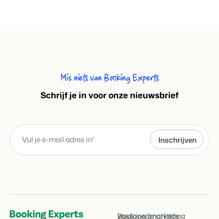
Mis niets van Booking Experts
S
chrijf je in voor onze nieuwsbrief
vastgoedmarketing
Booking analytics