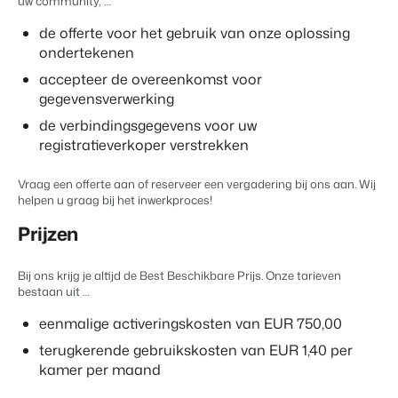
uw community, …
Contact
de offerte voor het gebruik van onze oplossing
Neem contact op
ondertekenen
BEX Overzicht
Over ons
accepteer de overeenkomst voor
Ontdek de eindeloze mogelijkheden van het Booking
Leer de mensen achter Booking Experts kennen
gegevensverwerking
Experts Platform.
Voor Vakantieparken
de verbindingsgegevens voor uw
registratieverkoper verstrekken
Ontdek de voordelen van Booking Experts voor
Vakantieparken.
Voor Concerns
Vraag
een offerte aan
of
reserveer een vergadering
bij ons aan. Wij
Ontdek de voordelen van Booking Experts voor Concerns &
helpen u graag bij het inwerkproces!
Groepen.
Prijzen
Bij ons krijg je altijd de Best Beschikbare Prijs. Onze tarieven
bestaan uit …
eenmalige activeringskosten van EUR 750,00
terugkerende gebruikskosten van EUR 1,40 per
Vastgoedprojecten
kamer per maand
transformeren tot
volgeboekte vakantieparken