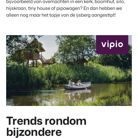
bijvoorbeeld van overnachten in een kerk, boomhut, silo,
Contact
hijskraan, tiny house of pipowagen? En dan hebben we
Neem contact op
alleen nog maar het topje van de ijsberg aangestipt!
BEX Overzicht
Over ons
Ontdek de eindeloze mogelijkheden van het Booking Experts
Leer de mensen achter Booking Experts kennen
Platform.
Voor Vakantieparken
Ontdek de voordelen van Booking Experts voor
Vakantieparken.
Voor Concerns
Ontdek de voordelen van Booking Experts voor Concerns &
Groepen.
Trends rondom
Vastgoedprojecten
bijzondere
transformeren tot
volgeboekte vakantieparken