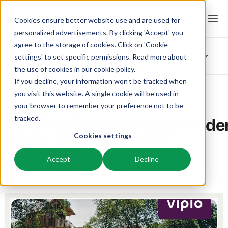
Demo aanvragen
Demo aanvragen
Cookies ensure better website use and are used for
personalized advertisements. By clicking 'Accept' you
agree to the storage of cookies. Click on 'Cookie
Platform
Blog
settings' to set specific permissions. Read more about
the use of cookies in
our cookie policy
.
If you decline, your information won’t be tracked when
BEX PMS
Oplossingen
Home
Inspiratie
Bijzondere overnachtingsmogelijkheden: Waar liggen kansen?
Blader in categoriëen
you visit this website. A single cookie will be used in
Bijzondere
your browser to remember your preference not to be
Reserveringssysteem
Nieuw
Booking Experts voor:
Resources
overnachtingsmogelijkhede
tracked.
Beheer alle back office processen.
Vers van de pers
Waar liggen kansen?
Cookies settings
Inspiratie
Vakantieparken
Channel Management
Kennis
Prijzen
Klaar voor innovatie
Villa's, bungalows, chalets en boomhutten.
Adverteer jouw aanbod op een mix van kanalen.
Accept
Decline
Product
11 september 2023
Leestijd 6 min
Nikki
Van idee tot oplossing
BEX Educate | Pro
Hotels
Zoek & Boek
Klantverhalen
Team en Cultuur
Blijven leren, blijven leiden in de recreatie.
Hotelkamers, appartementen, B&Bs en pensions.
Boost directe boekingen via jouw website.
Toegewijd aan succes
Marketing
BEX Educate | NextGen
Resorts
App Store
BEX Overzicht
Tips en werkwijzen
Kennis en groei voor de recreatie-expert van de toekomst.
Ski-, spa-, duik- en golfresorts.
Integreer jouw favoriete apps en tools.
Voor vakantieparken