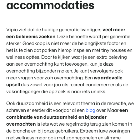
accommodaties
Klantverhaal Hofparken
Vipio ziet dat de huidige generatie twintigers
veel meer
een belevenis zoeken
. Deze behoefte wordt per generatie
sterker. Goedkoop is niet meer de belangrijkste factor en
het is te zien dat parken hierop inspelen met tiny houses en
wellness opties. Door te kijken waar je een extra beleving
aan een overnachting kunt toevoegen, kun je deze
overnachting bijzonder maken. Je kunt vervolgens ook
meer vragen voor zo’n overnachting. Een
waardevolle
upsell
dus zowel voor jou als recreatieondernemer als de
vakantieganger die op zoek is naar iets unieks.
Ook duurzaamheid is een relevant thema in de recreatie, we
schreven er eerder dit voorjaar al een
blog
over. Maar
een
combinatie van duurzaamheid en bijzonder
overnachten
is iets wat we regelmatig terug zien komen in
de branche en bij onze gebruikers. Extreem luxe woningen
met wellness maar ook met zonnepanelen en slimme