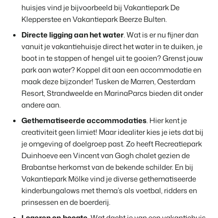
huisjes vind je bijvoorbeeld bij Vakantiepark De
Klepperstee en Vakantiepark Beerze Bulten.
Directe ligging aan het water
. Wat is er nu fijner dan
vanuit je vakantiehuisje direct het water in te duiken, je
boot in te stappen of hengel uit te gooien? Grenst jouw
park aan water? Koppel dit aan een accommodatie en
maak deze bijzonder! Tusken de Marren, Oesterdam
Resort, Strandweelde en MarinaParcs bieden dit onder
andere aan.
Gethematiseerde accommodaties
. Hier kent je
creativiteit geen limiet! Maar idealiter kies je iets dat bij
je omgeving of doelgroep past. Zo heeft Recreatiepark
Duinhoeve een Vincent van Gogh chalet gezien de
Brabantse herkomst van de bekende schilder. En bij
Vakantiepark Mölke vind je diverse gethematiseerde
kinderbungalows met thema’s als voetbal, ridders en
prinsessen en de boerderij.
Logeren op hoogte
. Wat dacht je van een vakantiehuis