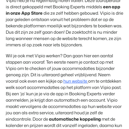
Vipio heb je nu regelmatig horen vallen. Deze touroperator
is direct gekoppeld met Booking Experts middels
een app
in onze App Store
die ze zelf hebben gebouwd. Vipio is drie
jaar geleden ontstaan vanuit het probleem dat er op de
bekende platformen moeilijk wat bijzonders te boeken was.
Dus dit zijn ze zelf gaan doen! De zoektocht is nu minder
lang wanneer mensen op de website terecht komen, ze zijn
immers al op zoek naar iets bijzonders.
Wil je ook met Vipio werken? Dan gaan hier een aantal
stappen aan vooraf. Ten eerste neem je contact op met
Vipio om te checken of jouw accommodaties bijzonder
genoeg zijn. Dit is uiteraard geheel vrijblijvend. Neem
vooral ook even een kijkje op
hun website
om te ontdekken
welk soort accommodaties op het platform van Vipio past.
Bij een ‘ja’ kun je je via de app in Booking Experts verder
aanmelden, je krijgt dan automatisch een account. Vipio
maakt vervolgens de accommodaties op hun website voor
jou aan als extra service, uiteraard houd je zelf de
eindcontrole. Door de
automatische koppeling
met de
kalender en prijzen wordt dit vanzelf ingeladen, daarna kun