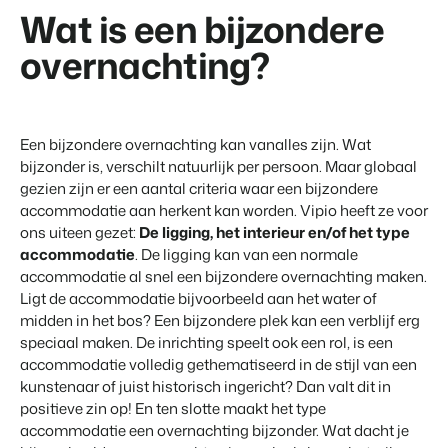
Vastgoedwebsite
Samen transformeren wij de recreatiebranche.
Wat is een bijzondere
Genereer leads voor jouw verkoopobjecten.
overnachting?
Onboarding
BEX Linguist
Samen van start. Vandaag nog.
Begroet gasten in hun eigen taal.
Events
Een bijzondere overnachting kan vanalles zijn. Wat
Marketing
Van thema trainingen tot kennisevents.
bijzonder is, verschilt natuurlijk per persoon. Maar globaal
Dankzij Booking Experts
gezien zijn er een aantal criteria waar een bijzondere
kunnen we ons volledig
Trust Center
Online Marketing
accommodatie aan herkent kan worden. Vipio heeft ze voor
focussen op gastvrijheid!
Vertrouwen bij Booking Experts
De krachtige combinatie van branding en performance marketing
ons uiteen gezet:
De ligging, het interieur en/of het type
Gijs Meerdink
accommodatie
. De ligging kan van een normale
welcome.in
Recreatief Vastgoedmarketing
Over ons
accommodatie al snel een bijzondere overnachting maken.
Jouw project uitverkocht in een mum van tijd.
Ligt de accommodatie bijvoorbeeld aan het water of
midden in het bos? Een bijzondere plek kan een verblijf erg
Customer Success Team
Booking Analytics
speciaal maken. De inrichting speelt ook een rol, is een
Krijg antwoord op jouw vragen
Premium BI Tool.
accommodatie volledig gethematiseerd in de stijl van een
kunstenaar of juist historisch ingericht? Dan valt dit in
Vacatures
positieve zin op! En ten slotte maakt het type
Vind jouw nieuwe droombaan
accommodatie een overnachting bijzonder. Wat dacht je