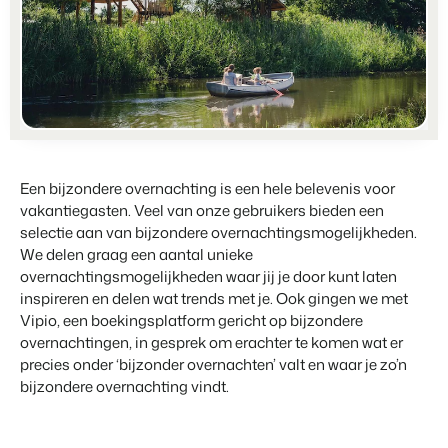
Partnerships
Voor campings
Samen sterker
Blog
Campings
Business Intelligence
Overstappen naar BEX
Lees over trends in de sector en krijg tips.
Kampeerplaatsen, glamping tenten en caravans.
Maak betere keuzes op basis van data.
Login
Prijzen
Ervaringen
Uitgelicht
Concerns & Groepen
Eigenaren Management
Ervaringen van onze gebruikers.
Ketens en individuele merken.
Bied transparantie aan eigenaren.
BLOG
4 Redenen waarom jij moet
Verhuurorganisaties
Website Integratie
Kom in contact
NL
Een bijzondere overnachting is een hele belevenis voor
overstappen op facturatie bij
Exclusieve verhuur en resellers.
Heb je al een website? Integratie is mogelijk.
vakantiegasten. Veel van onze gebruikers bieden een
vertrek.
Customer Success
Lees meer
selectie aan van bijzondere overnachtingsmogelijkheden.
Projectontwikkelaars
Overstappen naar BEX
Krijg antwoord op jouw vragen.
We delen graag een aantal unieke
Vastgoed en nieuwbouwprojecten.
Klaar om te groeien?
overnachtingsmogelijkheden waar jij je door kunt laten
inspireren en delen wat trends met je. Ook gingen we met
Developers
Contact sales
Demo aanvragen
Kleinschalige recreatiebedrijven
Vipio, een boekingsplatform gericht op bijzondere
Ontwikkel jouw oplossing met onze open API.
BEX CMS
Vakantieboerderijen, appartementen en boetiekhotels
overnachtingen, in gesprek om erachter te komen wat er
precies onder ‘bijzonder overnachten’ valt en waar je zo’n
Overstappen naar BEX
Verhuurwebsite
bijzondere overnachting vindt.
Klaar om te groeien?
Breng je merk tot leven met onze websitebouwer.
Partners