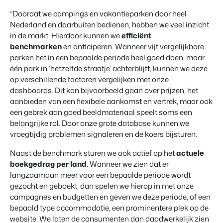
“Doordat we campings en vakantieparken door heel
Nederland en daarbuiten bedienen, hebben we veel inzicht
in de markt. Hierdoor kunnen we
efficiënt
benchmarken
en anticiperen. Wanneer vijf vergelijkbare
parken het in een bepaalde periode heel goed doen, maar
één park in ‘hetzelfde straatje’ achterblijft, kunnen we deze
op verschillende factoren vergelijken met onze
dashboards. Dit kan bijvoorbeeld gaan over prijzen, het
aanbieden van een flexibele aankomst en vertrek, maar ook
een gebrek aan goed beeldmateriaal speelt soms een
belangrijke rol. Door onze grote database kunnen we
vroegtijdig problemen signaleren en de koers bijsturen.
Naast de benchmark sturen we ook actief op het
actuele
boekgedrag per land
. Wanneer we zien dat er
langzaamaan meer voor een bepaalde periode wordt
gezocht en geboekt, dan spelen we hierop in met onze
campagnes en budgetten en geven we deze periode, of een
bepaald type accommodatie, een prominentere plek op de
website. We laten de consumenten dan daadwerkelijk zien