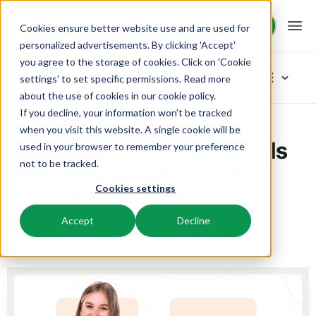
Demo aanvragen
Demo aanvragen
Cookies ensure better website use and are used for
personalized advertisements. By clicking 'Accept'
you agree to the storage of cookies. Click on 'Cookie
Platform
Blog
settings' to set specific permissions. Read more
about the use of cookies in
our cookie policy
.
If you decline, your information won’t be tracked
BEX PMS
Oplossingen
Home
Marketing
Verhoog je omzet middels datagestuurde online marketing
Blader in categoriëen
when you visit this website. A single cookie will be
Verhoog je omzet middels
used in your browser to remember your preference
Reserveringssysteem
Nieuw
Booking Experts voor:
Resources
datagestuurde online
not to be tracked.
Beheer alle back office processen.
Vers van de pers
marketing
Cookies settings
Inspiratie
Vakantieparken
Channel Management
Kennis
Prijzen
Klaar voor innovatie
Villa's, bungalows, chalets en boomhutten.
Adverteer jouw aanbod op een mix van kanalen.
Accept
Decline
Product
18 september 2023
Leestijd 4 min
Lisa
Van idee tot oplossing
BEX Educate | Pro
Hotels
Zoek & Boek
Klantverhalen
Team en Cultuur
Blijven leren, blijven leiden in de recreatie.
Hotelkamers, appartementen, B&Bs en pensions.
Boost directe boekingen via jouw website.
Toegewijd aan succes
Marketing
BEX Educate | NextGen
Resorts
App Store
BEX Overzicht
Tips en werkwijzen
Kennis en groei voor de recreatie-expert van de toekomst.
Ski-, spa-, duik- en golfresorts.
Integreer jouw favoriete apps en tools.
Voor vakantieparken