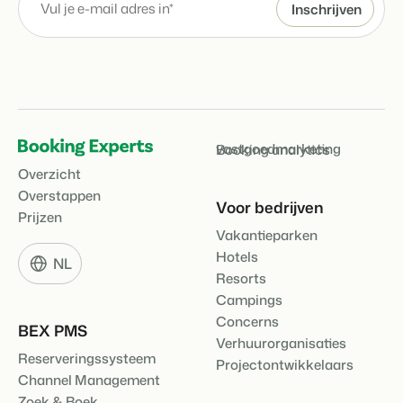
vastgoedmarketing
Booking analytics
Overzicht
Overstappen
Voor bedrijven
Prijzen
Vakantieparken
Hotels
NL
Resorts
Campings
Concerns
BEX PMS
Verhuurorganisaties
Reserveringssysteem
Projectontwikkelaars
Channel Management
Zoek & Boek