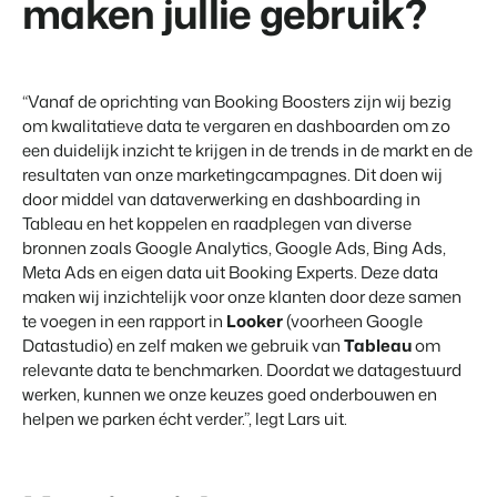
maken jullie gebruik?
Contact
Neem contact op
BEX Overzicht
Over ons
“Vanaf de oprichting van Booking Boosters zijn wij bezig
Ontdek de eindeloze mogelijkheden van het Booking
Leer de mensen achter Booking Experts kennen
om kwalitatieve data te vergaren en dashboarden om zo
Experts Platform.
een duidelijk inzicht te krijgen in de trends in de markt en de
Voor Vakantieparken
resultaten van onze marketingcampagnes. Dit doen wij
Ontdek de voordelen van Booking Experts voor
door middel van dataverwerking en dashboarding in
Vakantieparken.
Voor Concerns
Tableau en het koppelen en raadplegen van diverse
Ontdek de voordelen van Booking Experts voor Concerns &
bronnen zoals Google Analytics, Google Ads, Bing Ads,
Groepen.
Meta Ads en eigen data uit Booking Experts. Deze data
maken wij inzichtelijk voor onze klanten door deze samen
te voegen in een rapport in
Looker
(voorheen Google
Datastudio) en zelf maken we gebruik van
Tableau
om
relevante data te benchmarken. Doordat we datagestuurd
werken, kunnen we onze keuzes goed onderbouwen en
helpen we parken écht verder.”, legt Lars uit.
Vastgoedprojecten
transformeren tot
volgeboekte vakantieparken