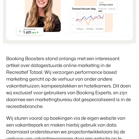
Partnerships
Voor campings
Samen sterker
Blog
Campings
Business Intelligence
Overstappen naar BEX
Lees over trends in de sector en krijg tips.
Kampeerplaatsen, glamping tenten en caravans.
Maak betere keuzes op basis van data.
Login
Prijzen
Ervaringen
Uitgelicht
Concerns & Groepen
Eigenaren Management
Ervaringen van onze gebruikers.
Ketens en individuele merken.
Bied transparantie aan eigenaren.
BLOG
4 Redenen waarom jij moet
Verhuurorganisaties
Website Integratie
Kom in contact
Booking Boosters stond onlangs met een interessant
overstappen op facturatie bij
Exclusieve verhuur en resellers.
Heb je al een website? Integratie is mogelijk.
artikel over datagestuurde online marketing in de
vertrek.
Customer Success
Lees meer
Recreatief Totaal. Wij verzorgen performance based
Projectontwikkelaars
Overstappen naar BEX
Krijg antwoord op jouw vragen.
marketing gericht op de verhuur van onder andere
Vastgoed en nieuwbouwprojecten.
Klaar om te groeien?
vakantiehuizen, kampeerplekken en hotelkamers. Dit doen
wij exclusief voor gebruikers van Booking Experts, en zijn
Developers
Contact sales
Demo aanvragen
Kleinschalige recreatiebedrijven
daarmee een marketingbureau dat gespecialiseerd is in de
Ontwikkel jouw oplossing met onze open API.
BEX CMS
Vakantieboerderijen, appartementen en boetiekhotels
recreatiebranche.
Overstappen naar BEX
Verhuurwebsite
Wij sturen vooral op boekingen via de eigen website van
Klaar om te groeien?
Breng je merk tot leven met onze websitebouwer.
een vakantiepark en maken hierbij gebruik van data.
Daarnaast ondersteunen we projectontwikkelaars bij de
Partners
verkoop van vakantiewoningen door een website op te