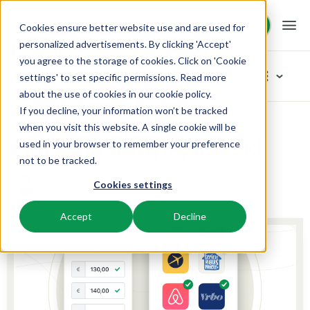
Demo aanvragen
Demo aanvragen
Cookies ensure better website use and are used for
personalized advertisements. By clicking 'Accept'
you agree to the storage of cookies. Click on 'Cookie
Platform
Blog
settings' to set specific permissions. Read more
about the use of cookies in
our cookie policy
.
If you decline, your information won’t be tracked
BEX PMS
Oplossingen
Home
Marketing
Het moderne prijsbeleid
Blader in categoriëen
when you visit this website. A single cookie will be
Het moderne prijsbeleid
used in your browser to remember your preference
Reserveringssysteem
Nieuw
Booking Experts voor:
Resources
not to be tracked.
Beheer alle back office processen.
Vers van de pers
Cookies settings
18 september 2023
Leestijd 4 min
Wietze
Inspiratie
Vakantieparken
Channel Management
Kennis
Prijzen
Klaar voor innovatie
Villa's, bungalows, chalets en boomhutten.
Adverteer jouw aanbod op een mix van kanalen.
Accept
Decline
Product
Van idee tot oplossing
BEX Educate | Pro
Hotels
Zoek & Boek
Klantverhalen
Team en Cultuur
Blijven leren, blijven leiden in de recreatie.
Hotelkamers, appartementen, B&Bs en pensions.
Boost directe boekingen via jouw website.
Toegewijd aan succes
Marketing
BEX Educate | NextGen
Resorts
App Store
BEX Overzicht
Tips en werkwijzen
Kennis en groei voor de recreatie-expert van de toekomst.
Ski-, spa-, duik- en golfresorts.
Integreer jouw favoriete apps en tools.
Voor vakantieparken