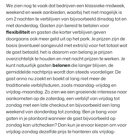
Klantverhaal Hofparken
We zien nog te vaak dat bedrijven een klassieke midweek,
weekend en week aanbieden, waarbij het niet mogelijk is
om 2 nachten te verblijven van bijvoorbeeld dinsdag tot en
met donderdag. Gasten zijn bereid te betalen voor
flexibiliteit
en gasten die korter verblijven geven
doorgaans ook meer geld uit op het park. Je prijzen zijn de
basis (eventueel aangevuld met extra’s) voor het totaal wat
de gast betaald, het is daarom van belang je prijzen
overzichtelijk te houden en met nacht prijzen te werken. Je
kunt natuurlijk gasten
belonen
die langer blijven, de
gemiddelde nachtprijs wordt dan steeds voordeliger. De
gast anno nu zoekt en boekt al lang niet meer de
traditionele verblijfsduren, zoals maandag-vrijdag en
vrijdag-maandag. Zo zien we een groeiende interesse naar
aankomsten op de zaterdag, een verblijf van vrijdag tot
zondag met een late checkout en bijvoorbeeld een lang
weekend van donderdag tot zondag. Ben je bang voor
gaten in je planbord wanneer de gast bijvoorbeeld op
zondag kan uitchecken? Dan kun je ervoor kiezen om voor
vrijdag-zondag dezelfde prijs te hanteren als vrijdag-