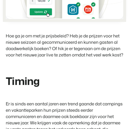
Partnerships
Voor campings
Samen sterker
Blog
Campings
Business Intelligence
Overstappen naar BEX
Lees over trends in de sector en krijg tips.
Kampeerplaatsen, glamping tenten en caravans.
Maak betere keuzes op basis van data.
Login
Prijzen
Ervaringen
Uitgelicht
Concerns & Groepen
Eigenaren Management
Ervaringen van onze gebruikers.
Hoe ga je om met je prijsbeleid? Heb je de prijzen voor het
Ketens en individuele merken.
Bied transparantie aan eigenaren.
nieuwe seizoen al gecommuniceerd en kunnen gasten al
BLOG
daadwerkelijk boeken? Of hik je er tegenaan om de prijzen
4 Redenen waarom jij moet
Verhuurorganisaties
Website Integratie
Kom in contact
voor het nieuwe jaar live te zetten omdat het veel werk kost?
overstappen op facturatie bij
Exclusieve verhuur en resellers.
Heb je al een website? Integratie is mogelijk.
vertrek.
Customer Success
Lees meer
Projectontwikkelaars
Overstappen naar BEX
Krijg antwoord op jouw vragen.
Vastgoed en nieuwbouwprojecten.
Timing
Klaar om te groeien?
Developers
Contact sales
Demo aanvragen
Kleinschalige recreatiebedrijven
Ontwikkel jouw oplossing met onze open API.
BEX CMS
Vakantieboerderijen, appartementen en boetiekhotels
Er is sinds een aantal jaren een trend gaande dat campings
Overstappen naar BEX
Verhuurwebsite
en vakantieparken hun prijzen steeds eerder
Klaar om te groeien?
Breng je merk tot leven met onze websitebouwer.
communiceren en daarmee ook boekbaar zijn voor het
nieuwe jaar. We krijgen vaak de opmerking dat je daarmee
Partners