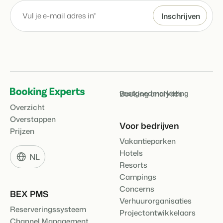
vastgoedmarketing
Booking analytics
Overzicht
Overstappen
Voor bedrijven
Prijzen
Vakantieparken
Hotels
NL
Resorts
Campings
Concerns
BEX PMS
Verhuurorganisaties
Reserveringssysteem
Projectontwikkelaars
Channel Management