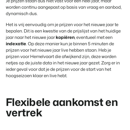
Je prijzen staan dus niet vast voor een heel jaar, maar
Contact
worden continu aangepast op basis van vraag en aanbod,
Neem contact op
dynamisch dus.
BEX Overzicht
Het is vrij eenvoudig om je prijzen voor het nieuwe jaar te
Over ons
Ontdek de eindeloze mogelijkheden van het Booking
bepalen. Dit is een kwestie van de prijslijst van het huidige
Leer de mensen achter Booking Experts kennen
Experts Platform.
jaar naar het nieuwe jaar
kopiëren
, eventueel met een
Voor Vakantieparken
indexatie
. Op deze manier kun je binnen 5 minuten de
Ontdek de voordelen van Booking Experts voor
prijzen voor het nieuwe jaar live hebben staan. Heb je
Vakantieparken.
prijzen voor Hemelvaart die afwijkend zijn, deze worden
Voor Concerns
netjes op de juiste data in het nieuwe jaar gezet. Zorg er in
Ontdek de voordelen van Booking Experts voor Concerns &
Groepen.
ieder geval voor dat je de prijzen voor de start van het
hoogseizoen klaar en live hebt.
Flexibele aankomst en
vertrek
Vastgoedprojecten
transformeren tot
volgeboekte vakantieparken