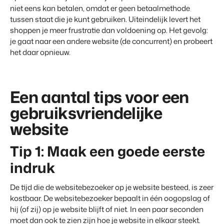
niet eens kan betalen, omdat er geen betaalmethode
Contact
tussen staat die je kunt gebruiken. Uiteindelijk levert het
Neem contact op
shoppen je meer frustratie dan voldoening op. Het gevolg:
BEX Overzicht
je gaat naar een andere website (de concurrent) en probeert
Over ons
het daar opnieuw.
Ontdek de eindeloze mogelijkheden van het Booking
Leer de mensen achter Booking Experts kennen
Experts Platform.
Voor Vakantieparken
Ontdek de voordelen van Booking Experts voor
Vakantieparken.
Een aantal tips voor een
Voor Concerns
gebruiksvriendelijke
Ontdek de voordelen van Booking Experts voor Concerns &
Groepen.
website
Tip 1: Maak een goede eerste
indruk
De tijd die de websitebezoeker op je website besteed, is zeer
kostbaar. De websitebezoeker bepaalt in één oogopslag of
Vastgoedprojecten
transformeren tot
hij (of zij) op je website blijft of niet. In een paar seconden
volgeboekte vakantieparken
moet dan ook te zien zijn hoe je website in elkaar steekt.