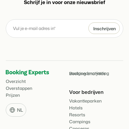
S
chrijf je in voor onze nieuwsbrief
vastgoedmarketing
Booking analytics
Overzicht
Overstappen
Voor bedrijven
Prijzen
Vakantieparken
Hotels
NL
Resorts
Campings
Concerns