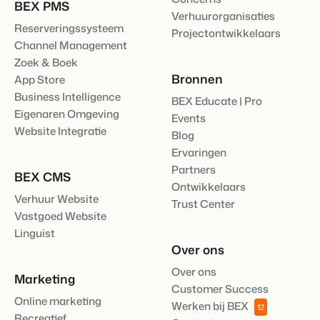
BEX PMS
Verhuurorganisaties
Reserveringssysteem
Projectontwikkelaars
Channel Management
Zoek & Boek
Bronnen
App Store
Business Intelligence
BEX Educate | Pro
Eigenaren Omgeving
Events
Website Integratie
Blog
Ervaringen
Partners
BEX CMS
Ontwikkelaars
Verhuur Website
Trust Center
Vastgoed Website
Linguist
Over ons
Over ons
Marketing
Customer Success
Online marketing
Werken bij BEX
12
Recreatief