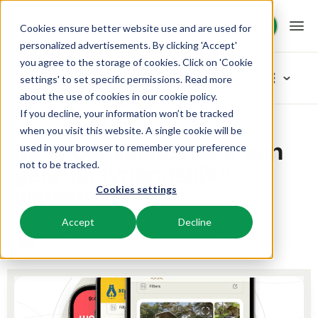
Demo aanvragen
Demo aanvragen
Cookies ensure better website use and are used for
personalized advertisements. By clicking 'Accept'
you agree to the storage of cookies. Click on 'Cookie
Platform
Blog
settings' to set specific permissions. Read more
about the use of cookies in
our cookie policy
.
If you decline, your information won’t be tracked
BEX PMS
Oplossingen
Home
Marketing
Meer conversies door een gebruiksvriendelijke website
Blader in categoriëen
when you visit this website. A single cookie will be
Meer conversies door een
used in your browser to remember your preference
Reserveringssysteem
Nieuw
Booking Experts voor:
Resources
gebruiksvriendelijke
not to be tracked.
Beheer alle back office processen.
Vers van de pers
website
Cookies settings
Inspiratie
Vakantieparken
Channel Management
Kennis
Prijzen
Klaar voor innovatie
Villa's, bungalows, chalets en boomhutten.
Adverteer jouw aanbod op een mix van kanalen.
Accept
Decline
Product
15 september 2023
Leestijd 5 min
Jelle
Van idee tot oplossing
BEX Educate | Pro
Hotels
Zoek & Boek
Klantverhalen
Team en Cultuur
Blijven leren, blijven leiden in de recreatie.
Hotelkamers, appartementen, B&Bs en pensions.
Boost directe boekingen via jouw website.
Toegewijd aan succes
Marketing
BEX Educate | NextGen
Resorts
App Store
BEX Overzicht
Tips en werkwijzen
Kennis en groei voor de recreatie-expert van de toekomst.
Ski-, spa-, duik- en golfresorts.
Integreer jouw favoriete apps en tools.
Voor vakantieparken