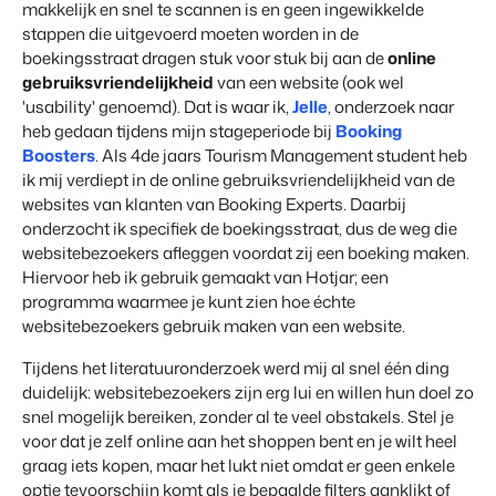
Vastgoedwebsite
makkelijk en snel te scannen is en geen ingewikkelde
Samen transformeren wij de recreatiebranche.
Genereer leads voor jouw verkoopobjecten.
stappen die uitgevoerd moeten worden in de
boekingsstraat dragen stuk voor stuk bij aan de
online
Onboarding
BEX Linguist
gebruiksvriendelijkheid
van een website (ook wel
Samen van start. Vandaag nog.
Begroet gasten in hun eigen taal.
'usability' genoemd). Dat is waar ik,
Jelle
, onderzoek naar
heb gedaan tijdens mijn stageperiode bij
Booking
Events
Boosters
. Als 4de jaars Tourism Management student heb
Marketing
Van thema trainingen tot kennisevents.
ik mij verdiept in de online gebruiksvriendelijkheid van de
Dankzij Booking Experts
websites van klanten van Booking Experts. Daarbij
kunnen we ons volledig
Trust Center
Online Marketing
onderzocht ik specifiek de boekingsstraat, dus de weg die
focussen op gastvrijheid!
Vertrouwen bij Booking Experts
De krachtige combinatie van branding en performance marketing
websitebezoekers afleggen voordat zij een boeking maken.
Gijs Meerdink
Hiervoor heb ik gebruik gemaakt van Hotjar; een
welcome.in
Recreatief Vastgoedmarketing
programma waarmee je kunt zien hoe échte
Over ons
Jouw project uitverkocht in een mum van tijd.
websitebezoekers gebruik maken van een website.
Customer Success Team
Tijdens het literatuuronderzoek werd mij al snel één ding
Booking Analytics
Krijg antwoord op jouw vragen
duidelijk: websitebezoekers zijn erg lui en willen hun doel zo
Premium BI Tool.
snel mogelijk bereiken, zonder al te veel obstakels. Stel je
Vacatures
voor dat je zelf online aan het shoppen bent en je wilt heel
Vind jouw nieuwe droombaan
graag iets kopen, maar het lukt niet omdat er geen enkele
optie tevoorschijn komt als je bepaalde filters aanklikt of