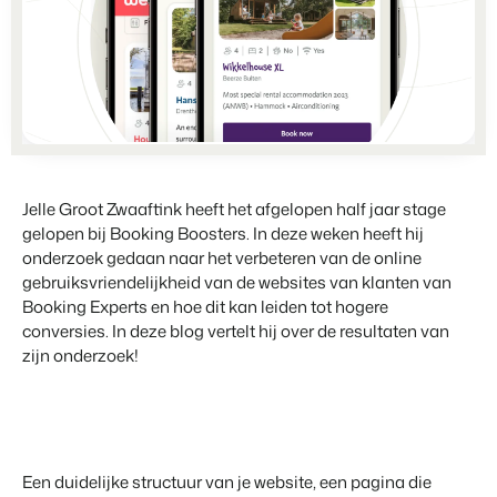
Partnerships
Voor campings
Samen sterker
Blog
Campings
Business Intelligence
Overstappen naar BEX
Lees over trends in de sector en krijg tips.
Kampeerplaatsen, glamping tenten en caravans.
Maak betere keuzes op basis van data.
Login
Prijzen
Ervaringen
Uitgelicht
Concerns & Groepen
Eigenaren Management
Ervaringen van onze gebruikers.
Ketens en individuele merken.
Bied transparantie aan eigenaren.
BLOG
4 Redenen waarom jij moet
Verhuurorganisaties
Website Integratie
Kom in contact
Jelle Groot Zwaaftink heeft het afgelopen half jaar stage
overstappen op facturatie bij
Exclusieve verhuur en resellers.
Heb je al een website? Integratie is mogelijk.
gelopen bij Booking Boosters. In deze weken heeft hij
vertrek.
Customer Success
Lees meer
onderzoek gedaan naar het verbeteren van de online
Projectontwikkelaars
Overstappen naar BEX
Krijg antwoord op jouw vragen.
gebruiksvriendelijkheid van de websites van klanten van
Vastgoed en nieuwbouwprojecten.
Klaar om te groeien?
Booking Experts en hoe dit kan leiden tot hogere
conversies. In deze blog vertelt hij over de resultaten van
Developers
Contact sales
Demo aanvragen
Kleinschalige recreatiebedrijven
zijn onderzoek!
Ontwikkel jouw oplossing met onze open API.
BEX CMS
Vakantieboerderijen, appartementen en boetiekhotels
Overstappen naar BEX
Verhuurwebsite
Klaar om te groeien?
Breng je merk tot leven met onze websitebouwer.
Een duidelijke structuur van je website, een pagina die
Partners