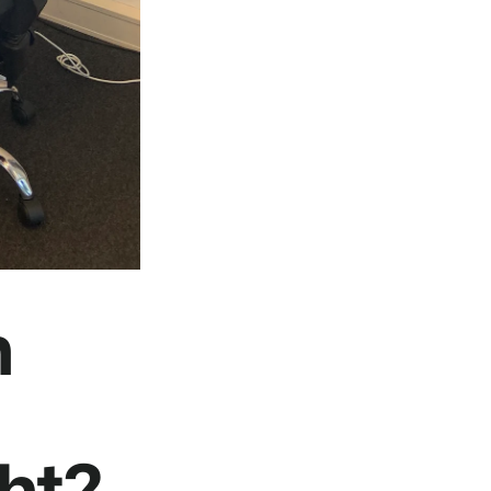
n
ht?