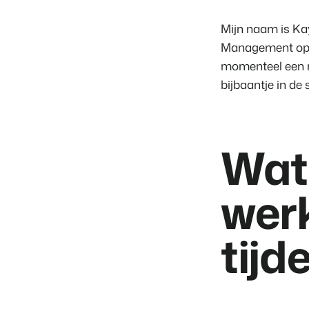
Mijn naam is Kay
Management op he
momenteel een m
bijbaantje in de 
Wat 
wer
tijd