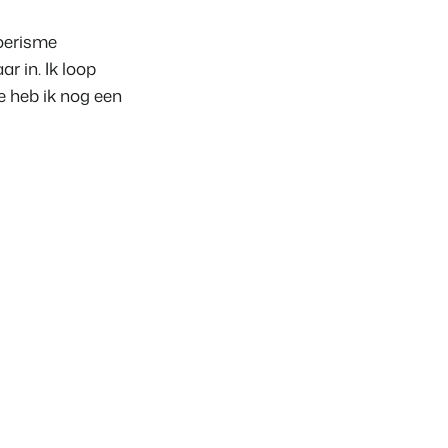
Toerisme
r in. Ik loop
heden van het Booking Experts Platform.
 heb ik nog een
ken
Experts kennen
ing Experts voor Vakantieparken.
king Experts voor Concerns & Groepen.
parken