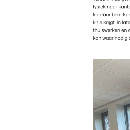
fysiek naar kanto
kantoor bent kun
knie krijgt. In l
thuiswerken en o
kon waar nodig a