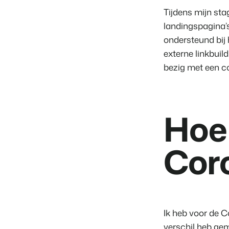
Tijdens mijn sta
landingspagina’s
ondersteund bij 
externe linkbui
bezig met een c
Hoe 
Coro
Ik heb voor de C
verschil heb gem