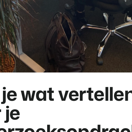
je wat vertelle
 je
erzoeksopdrac