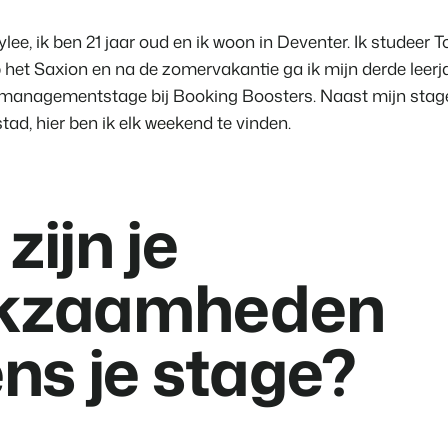
Contact
lee, ik ben 21 jaar oud en ik woon in Deventer. Ik studeer 
Neem contact op
BEX Overzicht
t Saxion en na de zomervakantie ga ik mijn derde leerjaa
Ontdek de eindeloze mogelijk
Over ons
anagementstage bij Booking Boosters. Naast mijn stage
Voor Vakantiepar
Leer de mensen achter Booking 
stad, hier ben ik elk weekend te vinden.
Ontdek de voordelen van Book
Voor Concerns
Ontdek de voordelen van Boo
zijn je
kzaamheden
ens je stage?
Vastgoedprojecten
transformeren tot
volgeboekte vakantie