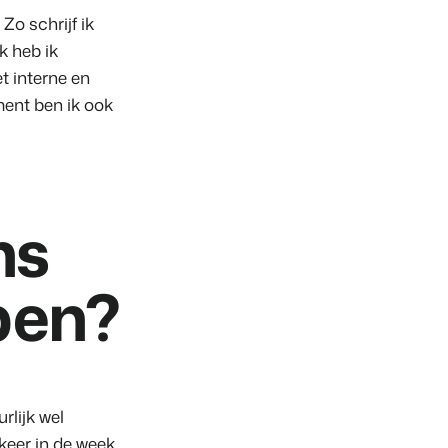
rken
 Zo schrijf ik
k heb ik
t interne en
ent ben ik ook
ns
pen?
rlijk wel
keer in de week