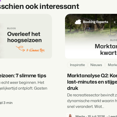
isschien ook interessant
Inspiratie
Nieuws
Marke
izoen: 7 slimme tips
Marktanalyse Q2: Kort
last-minutes en stijg
 echt weer beginnen. Het
druk
lijkertijd ontploft. Gasten
De recreatiesector bevindt z
dynamische markt waarin 
jd 3 min
snel verandert. Wat...
Merte
15 juli 2026
Leest