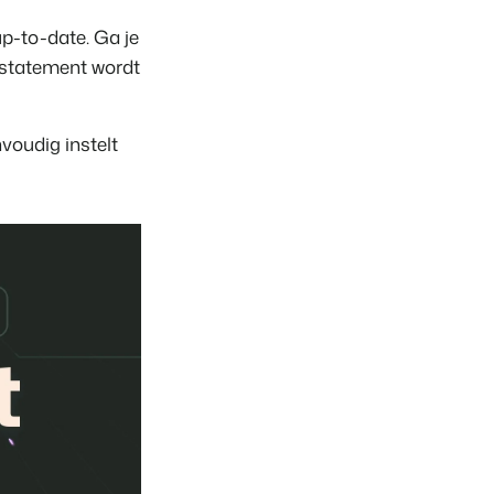
rken
up-to-date. Ga je
y statement wordt
voudig instelt