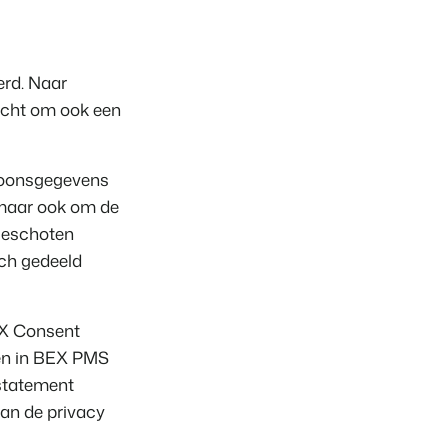
heden van het Booking Experts Platform.
erd. Naar
ken
licht om ook een
Experts kennen
ing Experts voor Vakantieparken.
king Experts voor Concerns & Groepen.
ersoonsgegevens
 maar ook om de
geschoten
ch gedeeld
BEX Consent
tsen in BEX PMS
 statement
aan de privacy
parken