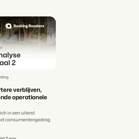
ting
ere verblijven,
ende operationele
ich in een uiterst
het consumentengedrag
ijd 7 min