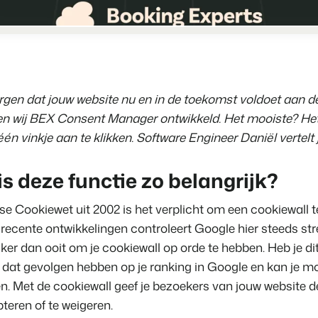
Vastgoedwebsite
Samen transformeren wij de recr
Genereer leads voor jouw verkoo
Onboarding
BEX Linguist
Samen van start. Vandaag nog.
Begroet gasten in hun eigen taal.
Events
gen dat jouw website nu en in de toekomst voldoet aan de
Dankzij Booking Expe
Marketing
Van thema trainingen tot kennise
n wij BEX Consent Manager ontwikkeld. Het mooiste? Het e
kunnen we ons volledi
focussen op gastvrijhe
één vinkje aan te klikken. Software Engineer Daniël vertelt j
Trust Center
Online Marketing
Gijs Meerdink
Vertrouwen bij Booking Experts
De krachtige combinatie van br
welcome.in
 deze functie zo belangrijk?
Recreatief Vastgoedmarketi
Over ons
Jouw project uitverkocht in een m
e Cookiewet uit 2002 is het verplicht om een cookiewall t
 recente ontwikkelingen controleert Google hier steeds str
Customer Success Team
Booking Analytics
jker dan ooit om je cookiewall op orde te hebben. Heb je dit
Krijg antwoord op jouw vragen
Premium BI Tool.
dat gevolgen hebben op je ranking in Google en kan je mo
Vacatures
en. Met de cookiewall geef je bezoekers van jouw website 
Vind jouw nieuwe droombaan
teren of te weigeren.