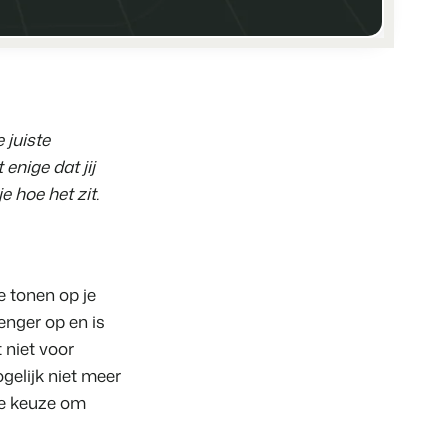
eatiebranche.
pobjecten.
 juiste
rts
vents.
nige dat jij
g
id!
e hoe het zit.
anding en performance marketing
ng
um van tijd.
e tonen op je
enger op en is
 niet voor
gelijk niet meer
de keuze om