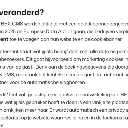
Contact
 veranderd?
Neem contact op
BEX Overzicht
Ontdek de eindeloze mogelijk
 BEX CMS werden altijd al met een cookiebanner opgelev
Over ons
Voor Vakantiepar
in 2025 de Europese Data Act in gaan, die bedrijven verp
Leer de mensen achter Booking 
Ontdek de voordelen van Book
ment
toe te voegen aan hun website en de cookiebanner.
Voor Concerns
Ontdek de voordelen van Boo
tatement staat wat jij als bedrijf doet met alle data en p
ebezoekers. Dit gaat bijvoorbeeld om marketing cookies,
ns van de gast. Denk aan de boekingsgegevens die door
 PMS, maar ook het kenteken van de gast dat automatis
rtner voor de automatische slagbomen.
werk? Dat valt gelukkig mee dankzij de ontwikkeling van 
e wat jij als gebruiker hoeft te doen is één vinkje te plaa
een omkijken meer naar. Er wordt automatisch een privacy
Vastgoedprojecten
geplaatst op je website waarmee je nu en in de toekomst 
transformeren tot
volgeboekte vakantie
t.