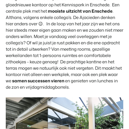
Vastgoedwebsite
Samen transformeren wij de recreatiebranche.
gloednieuwe kantoor op het Kennispark in Enschede. Een
Genereer leads voor jouw verkoopobjecten.
centrale plek met het
mooiste uitzicht van Enschede
.
Onboarding
Althans, volgens enkele collega’s. De Ajacieden denken
BEX Linguist
Samen van start. Vandaag nog.
hier anders over 😉. In de loop van het jaar zijn we het ons
Begroet gasten in hun eigen taal.
hier steeds meer eigen gaan maken en we zouden niet meer
anders willen. Moet je vandaag veel overleggen met je
Events
Marketing
collega’s? Of wil je juist je rust pakken en die ene opdracht
Van thema trainingen tot kennisevents.
tot in detail uitwerken? Van meeting rooms, gezellige
Dankzij Booking Experts
werkeilanden tot 1-persoons ruimtes en comfortabele
kunnen we ons volledig
Trust Center
Online Marketing
focussen op gastvrijheid!
zithoekjes - keuze genoeg! De prachtige kantine en het
Vertrouwen bij Booking Experts
De krachtige combinatie van branding en performance marketing
terras mogen we natuurlijk ook niet vergeten. Dit maakt het
Gijs Meerdink
welcome.in
kantoor niet alleen een werkplek, maar ook een plek waar
Recreatief Vastgoedmarketing
Over ons
we
samen successen
vieren
en genieten van lunches in
Jouw project uitverkocht in een mum van tijd.
de zon en vrijdagmiddagborrels.
Customer Success Team
Booking Analytics
Krijg antwoord op jouw vragen
Premium BI Tool.
Vacatures
Vind jouw nieuwe droombaan