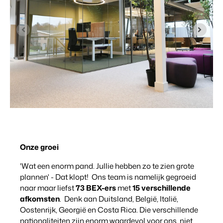
Contact
Neem contact op
BEX Overzicht
Over ons
Ontdek de eindeloze mogelijkheden van het Booking
Leer de mensen achter Booking Experts kennen
Experts Platform.
Voor Vakantieparken
Ontdek de voordelen van Booking Experts voor
Vakantieparken.
Voor Concerns
Ontdek de voordelen van Booking Experts voor Concerns &
Groepen.
Onze groei
'Wat een enorm pand. Jullie hebben zo te zien grote
plannen' - Dat klopt! Ons team is namelijk gegroeid
naar maar liefst
73 BEX-ers
met
15 verschillende
Vastgoedprojecten
afkomsten
. Denk aan Duitsland, België, Italië,
transformeren tot
Oostenrijk, Georgië en Costa Rica. Die verschillende
volgeboekte vakantieparken
nationaliteiten zijn enorm waardevol voor ons, niet