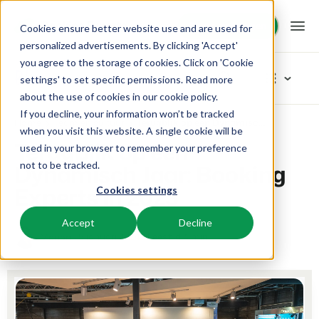
Demo aanvragen
Demo aanvragen
Cookies ensure better website use and are used for
personalized advertisements. By clicking 'Accept'
you agree to the storage of cookies. Click on 'Cookie
Platform
Blog
settings' to set specific permissions. Read more
about the use of cookies in
our cookie policy
.
If you decline, your information won’t be tracked
BEX PMS
Oplossingen
Home
Team en cultuur
Terugblik op een Dynamisch Jaar: Booking Experts in 2023
Blader in categoriëen
when you visit this website. A single cookie will be
Terugblik op een
used in your browser to remember your preference
Reserveringssysteem
Nieuw
Booking Experts voor:
Resources
Dynamisch Jaar: Booking
not to be tracked.
Beheer alle back office processen.
Vers van de pers
Experts in 2023
Cookies settings
Inspiratie
Vakantieparken
Channel Management
Kennis
Prijzen
Klaar voor innovatie
Villa's, bungalows, chalets en boomhutten.
Adverteer jouw aanbod op een mix van kanalen.
Accept
Decline
Product
5 januari 2024
Leestijd 4 min
Manon
Van idee tot oplossing
BEX Educate | Pro
Hotels
Zoek & Boek
Klantverhalen
Team en Cultuur
Blijven leren, blijven leiden in de recreatie.
Hotelkamers, appartementen, B&Bs en pensions.
Boost directe boekingen via jouw website.
Toegewijd aan succes
Marketing
BEX Educate | NextGen
Resorts
App Store
BEX Overzicht
Tips en werkwijzen
Kennis en groei voor de recreatie-expert van de toekomst.
Ski-, spa-, duik- en golfresorts.
Integreer jouw favoriete apps en tools.
Voor vakantieparken