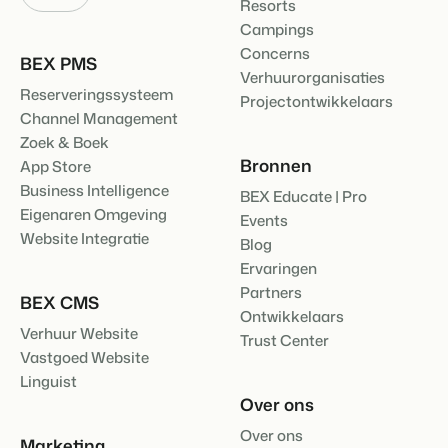
Resorts
Campings
Concerns
BEX PMS
Verhuurorganisaties
Reserveringssysteem
Projectontwikkelaars
Channel Management
Zoek & Boek
Bronnen
App Store
Business Intelligence
BEX Educate | Pro
Eigenaren Omgeving
Events
Website Integratie
Blog
Ervaringen
Partners
BEX CMS
Ontwikkelaars
Verhuur Website
Trust Center
Vastgoed Website
Linguist
Over ons
Over ons
Marketing