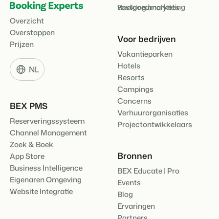
vastgoedmarketing
Booking analytics
Overzicht
Overstappen
Voor bedrijven
Prijzen
Vakantieparken
Hotels
NL
Resorts
Campings
Concerns
BEX PMS
Verhuurorganisaties
Reserveringssysteem
Projectontwikkelaars
Channel Management
Zoek & Boek
Bronnen
App Store
Business Intelligence
BEX Educate | Pro
Eigenaren Omgeving
Events
Website Integratie
Blog
Ervaringen
Partners