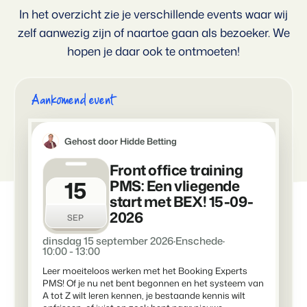
In het overzicht zie je verschillende events waar wij
Voor campings
Blog
Campings
Business Intelligence
zelf aanwezig zijn of naartoe gaan als bezoeker. We
Overstappen naar BEX
Lees over trends in de sector en krijg tips.
Kampeerplaatsen, glamping tenten en caravans.
Maak betere keuzes op basis van data.
Login
hopen je daar ook te ontmoeten!
Prijzen
Ervaringen
Concerns & Groepen
Eigenaren Management
Ervaringen van onze gebruikers.
Ketens en individuele merken.
Bied transparantie aan eigenaren.
Aankomend event
Verhuurorganisaties
Website Integratie
Kom in contact
NL
Exclusieve verhuur en resellers.
Heb je al een website? Integratie is mogelijk.
Gehost door Hidde Betting
Customer Success
Front office training
Projectontwikkelaars
Overstappen naar BEX
Krijg antwoord op jouw vragen.
15
Vastgoed en nieuwbouwprojecten.
PMS: Een vliegende
Klaar om te groeien?
start met BEX! 15-09-
Developers
2026
Kleinschalige recreatiebedrijven
SEP
Ontwikkel jouw oplossing met onze open API.
BEX CMS
Vakantieboerderijen, appartementen en boetiekhotels
dinsdag 15 september 2026
·
Enschede
·
10:00 - 13:00
Overstappen naar BEX
Verhuurwebsite
Klaar om te groeien?
Leer moeiteloos werken met het Booking Experts
Breng je merk tot leven met onze websitebouwer.
PMS! Of je nu net bent begonnen en het systeem van
A tot Z wilt leren kennen, je bestaande kennis wilt
Partners