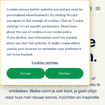
Demo aanvragen
Demo aanvragen
Cookies ensure better website use and are used for
personalized advertisements. By clicking 'Accept'
you agree to the storage of cookies. Click on 'Cookie
Platform
settings' to set specific permissions. Read more
BEX Events
about the use of cookies in
our cookie policy
.
Events om je
If you decline, your information won’t be tracked
BEX PMS
Oplossingen
when you visit this website. A single cookie will be
te inspireren.
used in your browser to remember your preference
Reserveringssysteem
Booking Experts voor:
Resources
not to be tracked.
Beheer alle back office processen.
Cookies settings
Vakantieparken
Channel Management
Kennis
Prijzen
Villa's, bungalows, chalets en boomhutten.
Van kleinschalige trainingen voor
Adverteer jouw aanbod op een mix van kanalen.
Accept
Decline
receptiemedewerkers tot grote kennisevents of
BEX Educate | Pro
Hotels
Zoek & Boek
Klantverhalen
beurzen met honderden stands: er is altijd wel iets te
Blijven leren, blijven leiden in de recreatie.
Hotelkamers, appartementen, B&Bs en pensions.
Boost directe boekingen via jouw website.
ontdekken. Welke vorm je ook kiest, je gaat altijd
BEX Educate | NextGen
naar huis met nieuwe kennis, inzichten en inspiratie.
Resorts
App Store
BEX Overzicht
Kennis en groei voor de recreatie-expert van de toekomst.
Ski-, spa-, duik- en golfresorts.
Integreer jouw favoriete apps en tools.
Voor vakantieparken