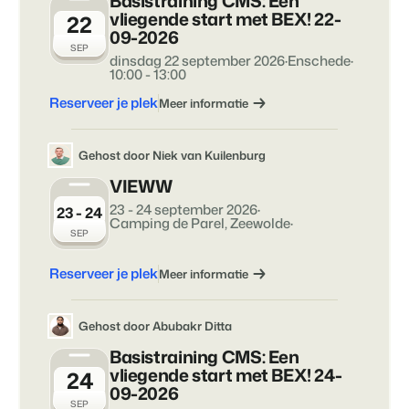
Basistraining CMS: Een
Contact
vliegende start met BEX! 22-
22
09-2026
Neem contact op
SEP
dinsdag 22 september 2026
·
Enschede
·
BEX Overzicht
10:00 - 13:00
Over ons
Ontdek de eindeloze mogelijkheden van het Booking
Leer de mensen achter Booking Experts kennen
Reserveer je plek
Meer informatie
Experts Platform.
Voor Vakantieparken
Ontdek de voordelen van Booking Experts voor
Gehost door Niek van Kuilenburg
Vakantieparken.
Voor Concerns
VIEWW
Ontdek de voordelen van Booking Experts voor Concerns &
23 - 24 september 2026
·
23 - 24
Groepen.
Camping de Parel, Zeewolde
·
SEP
Reserveer je plek
Meer informatie
Gehost door Abubakr Ditta
Basistraining CMS: Een
Vastgoedprojecten
vliegende start met BEX! 24-
24
transformeren tot
09-2026
volgeboekte vakantieparken
SEP