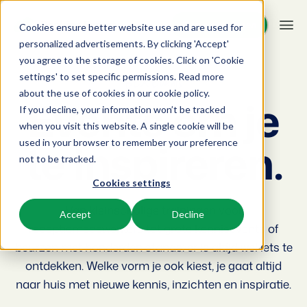
Demo aanvragen
Demo aanvragen
Cookies ensure better website use and are used for
personalized advertisements. By clicking 'Accept'
you agree to the storage of cookies. Click on 'Cookie
Platform
settings' to set specific permissions. Read more
BEX Events
about the use of cookies in
our cookie policy
.
Events om je
If you decline, your information won’t be tracked
BEX PMS
Oplossingen
when you visit this website. A single cookie will be
te inspireren.
used in your browser to remember your preference
Reserveringssysteem
Booking Experts voor:
Resources
not to be tracked.
Beheer alle back office processen.
Cookies settings
Vakantieparken
Channel Management
Kennis
Prijzen
Villa's, bungalows, chalets en boomhutten.
Van kleinschalige trainingen voor
Adverteer jouw aanbod op een mix van kanalen.
Accept
Decline
receptiemedewerkers tot grote kennisevents of
BEX Educate | Pro
Hotels
Zoek & Boek
Klantverhalen
beurzen met honderden stands: er is altijd wel iets te
Blijven leren, blijven leiden in de recreatie.
Hotelkamers, appartementen, B&Bs en pensions.
Boost directe boekingen via jouw website.
ontdekken. Welke vorm je ook kiest, je gaat altijd
BEX Educate | NextGen
naar huis met nieuwe kennis, inzichten en inspiratie.
Resorts
App Store
BEX Overzicht
Kennis en groei voor de recreatie-expert van de toekomst.
Ski-, spa-, duik- en golfresorts.
Integreer jouw favoriete apps en tools.
Voor vakantieparken