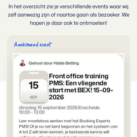
In het overzicht zie je verschillende events waar wij
Voor campings
Blog
Campings
Business Intelligence
zelf aanwezig zijn of naartoe gaan als bezoeker. We
Overstappen naar BEX
Lees over trends in de sector en krijg tips.
Kampeerplaatsen, glamping tenten en caravans.
Maak betere keuzes op basis van data.
Login
hopen je daar ook te ontmoeten!
Prijzen
Ervaringen
Concerns & Groepen
Eigenaren Management
Ervaringen van onze gebruikers.
Ketens en individuele merken.
Bied transparantie aan eigenaren.
Aankomend event
Verhuurorganisaties
Website Integratie
Kom in contact
NL
Exclusieve verhuur en resellers.
Heb je al een website? Integratie is mogelijk.
Gehost door Hidde Betting
Customer Success
Front office training
Projectontwikkelaars
Overstappen naar BEX
Krijg antwoord op jouw vragen.
15
Vastgoed en nieuwbouwprojecten.
PMS: Een vliegende
Klaar om te groeien?
start met BEX! 15-09-
Developers
2026
Kleinschalige recreatiebedrijven
SEP
Ontwikkel jouw oplossing met onze open API.
BEX CMS
Vakantieboerderijen, appartementen en boetiekhotels
dinsdag 15 september 2026
·
Enschede
·
10:00 - 13:00
Overstappen naar BEX
Verhuurwebsite
Klaar om te groeien?
Leer moeiteloos werken met het Booking Experts
Breng je merk tot leven met onze websitebouwer.
PMS! Of je nu net bent begonnen en het systeem van
A tot Z wilt leren kennen, je bestaande kennis wilt
Partners