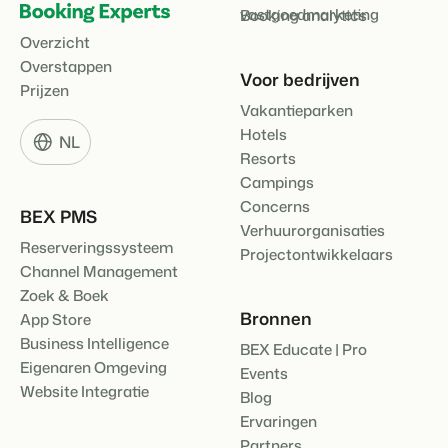
vastgoedmarketing
Booking analytics
Overzicht
Overstappen
Voor bedrijven
Prijzen
Vakantieparken
Hotels
NL
Resorts
Campings
Concerns
BEX PMS
Verhuurorganisaties
Reserveringssysteem
Projectontwikkelaars
Channel Management
Zoek & Boek
Bronnen
App Store
Business Intelligence
BEX Educate | Pro
Eigenaren Omgeving
Events
Website Integratie
Blog
Ervaringen
Partners