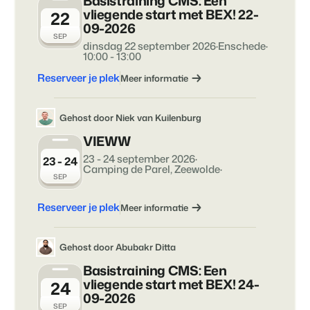
Basistraining CMS: Een
Contact
vliegende start met BEX! 22-
22
09-2026
Neem contact op
SEP
dinsdag 22 september 2026
·
Enschede
·
BEX Overzicht
10:00 - 13:00
Over ons
Ontdek de eindeloze mogelijkheden van het Booking
Leer de mensen achter Booking Experts kennen
Reserveer je plek
Meer informatie
Experts Platform.
Voor Vakantieparken
Ontdek de voordelen van Booking Experts voor
Gehost door Niek van Kuilenburg
Vakantieparken.
Voor Concerns
VIEWW
Ontdek de voordelen van Booking Experts voor Concerns &
23 - 24 september 2026
·
23 - 24
Groepen.
Camping de Parel, Zeewolde
·
SEP
Reserveer je plek
Meer informatie
Gehost door Abubakr Ditta
Basistraining CMS: Een
Vastgoedprojecten
vliegende start met BEX! 24-
24
transformeren tot
09-2026
volgeboekte vakantieparken
SEP