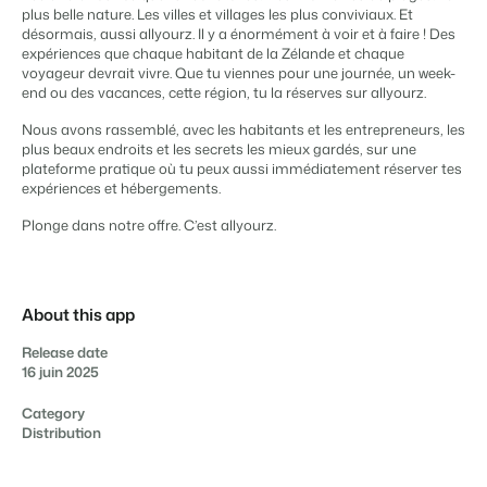
Gestion du contenu
plus belle nature. Les villes et villages les plus conviviaux. Et
BEX PMS
Des connections pour tous les CMS
désormais, aussi allyourz. Il y a énormément à voir et à faire ! Des
Témoignages
Organismes de location de vacances
Gestion des canaux de distribution
expériences que chaque habitant de la Zélande et chaque
Gestion des installations
Témoignages de nos clients.
Chaînes hôtelières et marques indépendantes multiples.
Diffusez votre inventaire sur plusieurs canaux.
voyageur devrait vivre. Que tu viennes pour une journée, un week-
Automatisez et simplifiez vos processus
end ou des vacances, cette région, tu la réserves sur allyourz.
Gestion des revenus
Promoteurs immobiliers touristiques
App Store
Entrez en contact avec nous
FR
Nous avons rassemblé, avec les habitants et les entrepreneurs, les
Optimisez vos tarifs et votre taux d'occupation
Développement de projets immobiliers.
Intégrez vos applications et outils préférés.
plus beaux endroits et les secrets les mieux gardés, sur une
Conformité
plateforme pratique où tu peux aussi immédiatement réserver tes
Customer Success
Des applications pour rester conforme aux réglementations en
expériences et hébergements.
Hôtels
Gestion des propriétaires
vigueur
Obtenez des réponses à vos questions.
Chambres d'hôtel, appartements, chambres d'hôtes et pensions.
Offrez la transparence que les propriétaires méritent.
Comptabilité
Plonge dans notre offre. C’est allyourz.
Gardez vos comptes à jour
Passez à l'action
Services de conciergerie et gestion locative
Passez à l'action
Systèmes POS
Prêt à adopter la croissance ?
Gestion de location de vacances et concierges
Prêt à adopter la croissance ?
Connectez vos points de vente à votre PMS
About this app
Communications
Développeurs
Prenez le contrôle de la communication client
Construisez votre solution avec notre API ouverte.
Release date
BEX CMS
16 juin 2025
Systèmes énergétiques
Mesurez votre consommation grâce à des compteurs connectés
Partenaires
Site web
Category
Rejoignez-nous dans notre aventure pour transformer l'industrie
Distribution
Donnez vie à votre marque grâce à notre créateur de site.
de l'hospitalité.