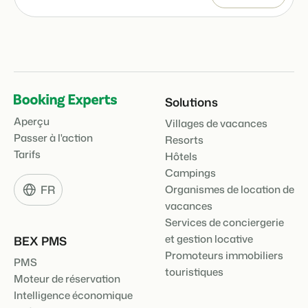
Présentation de Booking Experts
Découvrez les possibilités infinies de la plateforme Booking
Experts
Solutions
Pour les Parcs de Vacances
Aperçu
Découvrez les avantages de Booking Experts pour un parc
Villages de vacances
de vacances
Passer à l'action
Resorts
Pour les Groupes
Tarifs
Hôtels
Découvrez les avantages de Booking Experts pour un
Campings
groupe
FR
Organismes de location de
vacances
Services de conciergerie
et gestion locative
BEX PMS
Promoteurs immobiliers
PMS
touristiques
Moteur de réservation
Intelligence économique