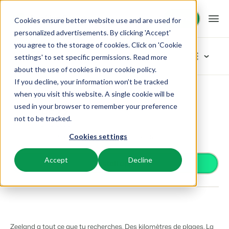
Démo
Démo
Cookies ensure better website use and are used for
personalized advertisements. By clicking 'Accept'
you agree to the storage of cookies. Click on 'Cookie
Plateforme
App Store
settings' to set specific permissions. Read more
about the use of cookies in
our cookie policy
.
If you decline, your information won’t be tracked
BEX PMS
Solutions
App Store
Distribution
EEZZ
Rechercher les catégories
when you visit this website. A single cookie will be
used in your browser to remember your preference
PMS
EEZZ
Contrôle d'accès
Booking Experts pour:
Ressources
not to be tracked.
Optimisez votre back-office.
Distribution
Serrures connectées et contrôle d'accès automatique
Proposez votre hébergement sur Allyourz
Cookies settings
Prestataires de services de paiement
Campings
Moteur de Réservation
Connaissance
Tarifs
Optimisez vos méthodes de paiement
Aires de camping, tentes de glamping et caravanes.
Boostez les réservations directes via votre site web.
Accept
Decline
Distribution
Install app
Gérez la diffusion de votre offre sur différents canaux
BEX Academy
Villages de vacances
Intelligence économique
Témoignages
Technologie du client
Suivez des cours en ligne et devenez un expert.
Villas, bungalows, chalets et hébergements nature.
Optimisez vos décisions grâce à l'analyse des données.
Améliorer l'expérience client
Intelligence économique
Blog
Resorts
Intégration de site web
Se connecter
Transformez les données brutes en outils décisionnels
Découvrez les tendances du secteur et des conseils pratiques.
Stations de ski, de bien-être, de plongée et de golf.
Vous avez déjà un site web ? L'intégration est possible.
Zeeland a tout ce que tu recherches. Des kilomètres de plages. La
Tarifs