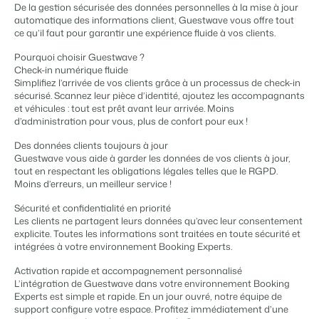
Gestion du contenu
De la gestion sécurisée des données personnelles à la mise à jour
BEX PMS
Des connections pour tous les CMS
automatique des informations client, Guestwave vous offre tout
Témoignages
Organismes de location de vacances
Gestion des canaux de distribution
ce qu’il faut pour garantir une expérience fluide à vos clients.
Gestion des installations
Témoignages de nos clients.
Chaînes hôtelières et marques indépendantes multiples.
Diffusez votre inventaire sur plusieurs canaux.
Automatisez et simplifiez vos processus
Pourquoi choisir Guestwave ?
Gestion des revenus
Check-in numérique fluide
Promoteurs immobiliers touristiques
App Store
Entrez en contact avec nous
FR
Simplifiez l’arrivée de vos clients grâce à un processus de check-in
Optimisez vos tarifs et votre taux d'occupation
Développement de projets immobiliers.
Intégrez vos applications et outils préférés.
sécurisé. Scannez leur pièce d’identité, ajoutez les accompagnants
Conformité
et véhicules : tout est prêt avant leur arrivée. Moins
Customer Success
Des applications pour rester conforme aux réglementations en
d’administration pour vous, plus de confort pour eux !
Hôtels
Gestion des propriétaires
vigueur
Obtenez des réponses à vos questions.
Chambres d'hôtel, appartements, chambres d'hôtes et pensions.
Offrez la transparence que les propriétaires méritent.
Des données clients toujours à jour
Comptabilité
Guestwave vous aide à garder les données de vos clients à jour,
Gardez vos comptes à jour
Passez à l'action
tout en respectant les obligations légales telles que le RGPD.
Services de conciergerie et gestion locative
Passez à l'action
Systèmes POS
Prêt à adopter la croissance ?
Moins d’erreurs, un meilleur service !
Gestion de location de vacances et concierges
Prêt à adopter la croissance ?
Connectez vos points de vente à votre PMS
Sécurité et confidentialité en priorité
Communications
Développeurs
Les clients ne partagent leurs données qu’avec leur consentement
Prenez le contrôle de la communication client
Construisez votre solution avec notre API ouverte.
BEX CMS
explicite. Toutes les informations sont traitées en toute sécurité et
Systèmes énergétiques
intégrées à votre environnement Booking Experts.
Mesurez votre consommation grâce à des compteurs connectés
Partenaires
Site web
Activation rapide et accompagnement personnalisé
Rejoignez-nous dans notre aventure pour transformer l'industrie
L’intégration de Guestwave dans votre environnement Booking
Donnez vie à votre marque grâce à notre créateur de site.
de l'hospitalité.
Experts est simple et rapide. En un jour ouvré, notre équipe de
support configure votre espace. Profitez immédiatement d’une