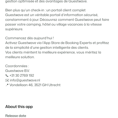
Site web immobilier
Il manque une application?
Événements
gestion optimisée et des avantages de Guestwave.
Attirez des prospects pour la vente de vos biens locatifs.
Faites notre connaissance lors de différents événements
Bien plus qu’un check-in : un portail client complet
APPS
Guestwave est un véritable portail d’information sécurisé,
BEX Linguistique
Contactez nos consultants
Trust Center
constamment à jour. Découvrez comment Guestwave peut faire
Accueillez vos clients dans leur langue.
passer votre camping, hôtel ou village vacances à la vitesse
La confiance chez Booking Experts
supérieure.
Contactez nous
Commencez dès aujourd’hui !
Marketing
À propos de nous
Activez Guestwave via l’App Store de Booking Experts et profitez
de la simplicité d’une gestion intelligente des clients.
Vos clients méritent la meilleure expérience, vous méritez la
Marketing en ligne
Service client
Prendre un RDV
Démo
meilleure solution.
La puissante alliance entre stratégie de marque et marketing de
Obtenez des réponses á vos questions.
performance
Coordonnées :
Guestwave B.V.
Emplois / Carrièrres
Marketing Immobilier
📞 +31 30 2769 192
Trouvez votre nouveau job de rêve !
Votre projet est vendu en un rien de temps
✉️ info@guestwave.nl
📍 Vondellaan 46, 3521 GH Utrecht
Contact
Booking Analytics
Contactez nous.
Solution reporting Premium
About this app
À propos de nous
Découvrez les personnes derrière de Booking Experts
Release date