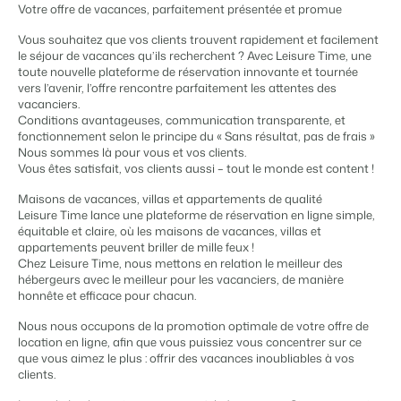
Gestion du contenu
Votre offre de vacances, parfaitement présentée et promue
BEX PMS
Des connections pour tous les CMS
Témoignages
Organismes de location de vacances
Gestion des canaux de distribution
Vous souhaitez que vos clients trouvent rapidement et facilement
Gestion des installations
Témoignages de nos clients.
Chaînes hôtelières et marques indépendantes multiples.
le séjour de vacances qu’ils recherchent ? Avec Leisure Time, une
Diffusez votre inventaire sur plusieurs canaux.
Automatisez et simplifiez vos processus
toute nouvelle plateforme de réservation innovante et tournée
Gestion des revenus
vers l’avenir, l’offre rencontre parfaitement les attentes des
Promoteurs immobiliers touristiques
App Store
Entrez en contact avec nous
FR
vacanciers.
Optimisez vos tarifs et votre taux d'occupation
Développement de projets immobiliers.
Intégrez vos applications et outils préférés.
Conditions avantageuses, communication transparente, et
Conformité
fonctionnement selon le principe du « Sans résultat, pas de frais »
Customer Success
Des applications pour rester conforme aux réglementations en
Nous sommes là pour vous et vos clients.
Hôtels
Gestion des propriétaires
vigueur
Obtenez des réponses à vos questions.
Vous êtes satisfait, vos clients aussi – tout le monde est content !
Chambres d'hôtel, appartements, chambres d'hôtes et pensions.
Offrez la transparence que les propriétaires méritent.
Comptabilité
Maisons de vacances, villas et appartements de qualité
Gardez vos comptes à jour
Passez à l'action
Leisure Time lance une plateforme de réservation en ligne simple,
Services de conciergerie et gestion locative
Passez à l'action
Systèmes POS
Prêt à adopter la croissance ?
équitable et claire, où les maisons de vacances, villas et
Gestion de location de vacances et concierges
Prêt à adopter la croissance ?
Connectez vos points de vente à votre PMS
appartements peuvent briller de mille feux !
Chez Leisure Time, nous mettons en relation le meilleur des
Communications
Développeurs
hébergeurs avec le meilleur pour les vacanciers, de manière
Prenez le contrôle de la communication client
Construisez votre solution avec notre API ouverte.
BEX CMS
honnête et efficace pour chacun.
Systèmes énergétiques
Nous nous occupons de la promotion optimale de votre offre de
Mesurez votre consommation grâce à des compteurs connectés
Partenaires
Site web
location en ligne, afin que vous puissiez vous concentrer sur ce
Rejoignez-nous dans notre aventure pour transformer l'industrie
que vous aimez le plus : offrir des vacances inoubliables à vos
Donnez vie à votre marque grâce à notre créateur de site.
de l'hospitalité.
clients.