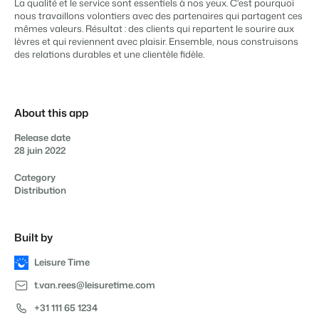
Site web immobilier
Il manque une application?
Événements
La qualité et le service sont essentiels à nos yeux. C’est pourquoi
Attirez des prospects pour la vente de vos biens locatifs.
nous travaillons volontiers avec des partenaires qui partagent ces
Faites notre connaissance lors de différents événements
mêmes valeurs. Résultat : des clients qui repartent le sourire aux
APPS
lèvres et qui reviennent avec plaisir. Ensemble, nous construisons
BEX Linguistique
Contactez nos consultants
Trust Center
des relations durables et une clientèle fidèle.
Accueillez vos clients dans leur langue.
La confiance chez Booking Experts
Contactez nous
Marketing
À propos de nous
About this app
Release date
Marketing en ligne
Service client
Prendre un RDV
Démo
28 juin 2022
La puissante alliance entre stratégie de marque et marketing de
Obtenez des réponses á vos questions.
performance
Category
Distribution
Emplois / Carrièrres
Marketing Immobilier
Trouvez votre nouveau job de rêve !
Votre projet est vendu en un rien de temps
Built by
Contact
Booking Analytics
Contactez nous.
Leisure Time
Solution reporting Premium
t.van.rees@leisuretime.com
À propos de nous
Découvrez les personnes derrière de Booking Experts
+31 111 65 1234