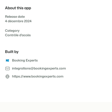
About this app
Release date
4 décembre 2024
Présentation de Booking Experts
Découvrez les possibilités infinies de la plateforme Booking
Category
Experts
Contrôle d'accès
Pour les Parcs de Vacances
Découvrez les avantages de Booking Experts pour un parc
de vacances
Built by
Pour les Groupes
Découvrez les avantages de Booking Experts pour un
Booking Experts
groupe
integrations@bookingexperts.com
https://www.bookingexperts.com