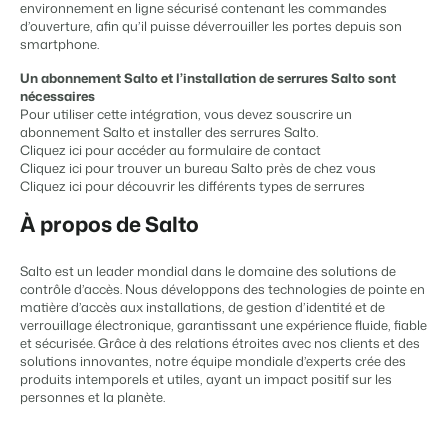
Site web immobilier
Il manque une application?
Événements
environnement en ligne sécurisé contenant les commandes
Attirez des prospects pour la vente de vos biens locatifs.
Faites notre connaissance lors de différents événements
d’ouverture, afin qu’il puisse déverrouiller les portes depuis son
smartphone.
APPS
BEX Linguistique
Contactez nos consultants
Trust Center
Un abonnement Salto et l’installation de serrures Salto sont
Accueillez vos clients dans leur langue.
La confiance chez Booking Experts
nécessaires
Pour utiliser cette intégration, vous devez souscrire un
Contactez nous
abonnement Salto et installer des serrures Salto.
Marketing
Cliquez ici pour accéder au formulaire de contact
À propos de nous
Cliquez ici pour trouver un bureau Salto près de chez vous
Cliquez ici pour découvrir les différents types de serrures
Marketing en ligne
Service client
Prendre un RDV
Démo
À propos de Salto
La puissante alliance entre stratégie de marque et marketing de
Obtenez des réponses á vos questions.
performance
Salto est un leader mondial dans le domaine des solutions de
Emplois / Carrièrres
Marketing Immobilier
contrôle d’accès. Nous développons des technologies de pointe en
Trouvez votre nouveau job de rêve !
Votre projet est vendu en un rien de temps
matière d’accès aux installations, de gestion d’identité et de
verrouillage électronique, garantissant une expérience fluide, fiable
Contact
et sécurisée. Grâce à des relations étroites avec nos clients et des
Booking Analytics
solutions innovantes, notre équipe mondiale d’experts crée des
Contactez nous.
Solution reporting Premium
produits intemporels et utiles, ayant un impact positif sur les
personnes et la planète.
À propos de nous
Découvrez les personnes derrière de Booking Experts