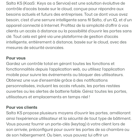
Gestion du contenu
Salto KS (KaaS : Keys as a Service) est une solution évolutive de
BEX PMS
Des connections pour tous les CMS
contrôle d’accès basée sur le cloud, conçue pour répondre aux
Témoignages
Organismes de location de vacances
Gestion des canaux de distribution
besoins actuels et futurs des entreprises. Tout ce dont vous avez
Gestion des installations
Témoignages de nos clients.
Chaînes hôtelières et marques indépendantes multiples.
Diffusez votre inventaire sur plusieurs canaux.
besoin, c’est d’une serrure intelligente sans fil Salto, d’un IQ, et d’un
Automatisez et simplifiez vos processus
appareil connecté à Internet. Profitez de la simplicité d’offrir à vos
Gestion des revenus
clients un accès à distance ou la possibilité d’ouvrir les portes sans
Promoteurs immobiliers touristiques
App Store
Entrez en contact avec nous
FR
clé. Tout cela est géré via une plateforme de gestion d’accès
Optimisez vos tarifs et votre taux d'occupation
Développement de projets immobiliers.
Intégrez vos applications et outils préférés.
intelligente, entièrement à distance, basée sur le cloud, avec des
Conformité
mesures de sécurité avancées.
Customer Success
Des applications pour rester conforme aux réglementations en
Hôtels
Gestion des propriétaires
vigueur
Obtenez des réponses à vos questions.
Pour vous
Chambres d'hôtel, appartements, chambres d'hôtes et pensions.
Offrez la transparence que les propriétaires méritent.
Comptabilité
Gardez un contrôle total en gérant toutes les fonctions et
fonctionnalités depuis l’application web, ou utilisez l’application
Gardez vos comptes à jour
Passez à l'action
mobile pour suivre les événements ou bloquer des utilisateurs.
Services de conciergerie et gestion locative
Passez à l'action
Systèmes POS
Prêt à adopter la croissance ?
Obtenez une vue d’ensemble grâce à des notifications
Gestion de location de vacances et concierges
Prêt à adopter la croissance ?
Connectez vos points de vente à votre PMS
personnalisées, incluant les accès refusés, les portes restées
ouvertes ou les alertes de batterie faible. Gérez toutes les portes,
Communications
Développeurs
utilisateurs et emplacements en temps réel !
Prenez le contrôle de la communication client
Construisez votre solution avec notre API ouverte.
BEX CMS
Systèmes énergétiques
Pour vos clients
Mesurez votre consommation grâce à des compteurs connectés
Salto KS propose plusieurs moyens d’ouvrir les portes, améliorant
Partenaires
Site web
ainsi l’expérience utilisateur et la sécurité de tout type de bâtiment.
Rejoignez-nous dans notre aventure pour transformer l'industrie
Donnez vie à votre marque grâce à notre créateur de site.
Vous pouvez fournir un porte-clés (keytag) à votre client lors de
de l'hospitalité.
son arrivée, préconfiguré pour ouvrir les portes de sa chambre ou
de son hébergement. Ou bien, vous pouvez lui offrir un