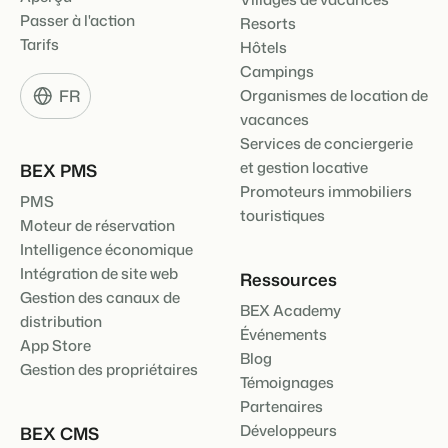
Passer à l'action
Resorts
Tarifs
Hôtels
Campings
Présentation de Booking Experts
FR
Organismes de location de
vacances
Découvrez les possibilités infinies de la plateforme Booking
Experts
Services de conciergerie
Pour les Parcs de Vacances
et gestion locative
BEX PMS
Découvrez les avantages de Booking Experts pour un parc
Promoteurs immobiliers
de vacances
PMS
Pour les Groupes
touristiques
Moteur de réservation
Découvrez les avantages de Booking Experts pour un
Intelligence économique
groupe
Intégration de site web
Ressources
Gestion des canaux de
BEX Academy
distribution
Événements
App Store
Blog
Gestion des propriétaires
Témoignages
Partenaires
Développeurs
BEX CMS