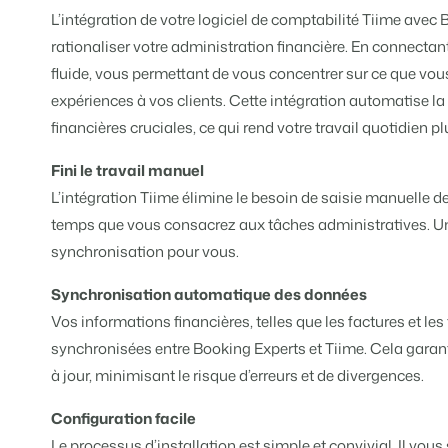
Tarifs
L’intégration de votre logiciel de comptabilité Tiime avec
BEX PMS
Témoignages
Organismes de location de 
Gestion des canaux de distri
rationaliser votre administration financière. En connectan
Témoignages de nos clients.
Chaînes hôtelières et marques i
Diffusez votre inventaire sur plus
fluide, vous permettant de vous concentrer sur ce que vous 
expériences à vos clients. Cette intégration automatise l
Promoteurs immobiliers tour
App Store
Entrez en contact avec 
FR
financières cruciales, ce qui rend votre travail quotidien plu
Développement de projets immobi
Intégrez vos applications et outils
Customer Success
Fini le travail manuel
Hôtels
Gestion des propriétaires
Obtenez des réponses à vos ques
L’intégration Tiime élimine le besoin de saisie manuelle 
Chambres d'hôtel, appartements,
Offrez la transparence que les pro
temps que vous consacrez aux tâches administratives. Une
Passez à l'action
Services de conciergerie et g
synchronisation pour vous.
Passez à l'action
Prêt à adopter la croissance ?
Gestion de location de vacances 
Prêt à adopter la croissance ?
Synchronisation automatique des données
Développeurs
Vos informations financières, telles que les factures et 
Construisez votre solution avec n
BEX CMS
synchronisées entre Booking Experts et Tiime. Cela garant
Partenaires
à jour, minimisant le risque d’erreurs et de divergences.
Site web
Rejoignez-nous dans notre aventur
Donnez vie à votre marque grâce à
Configuration facile
Événements
Le processus d’installation est simple et convivial. Il vou