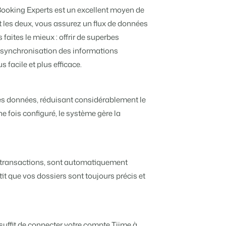
Experts pour un parc de vacances
 Booking Experts est un excellent moyen de
vacances
bution
t les deux, vous assurez un flux de données
Pour les Groupes
ndépendantes multiples.
ieurs canaux.
faites le mieux : offrir de superbes
Découvrez les avantages de Booking
Experts pour un groupe
a synchronisation des informations
istiques
nous
s facile et plus efficace.
liers.
 préférés.
tions.
des données, réduisant considérablement le
 chambres d'hôtes et pensions.
priétaires méritent.
 fois configuré, le système gère la
estion locative
et concierges
les transactions, sont automatiquement
otre API ouverte.
it que vos dossiers sont toujours précis et
e pour transformer l'industrie de l'hospitalité.
 notre créateur de site.
s suffit de connecter votre compte Tiime à