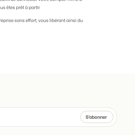
e différents événements
 êtes prêt à partir.
e de vos biens locatifs.
eprise sans effort, vous libérant ainsi du
ts
angue.
tions.
tégie de marque et marketing de performance
 !
 de temps
e de Booking Experts