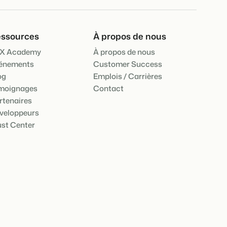
ooking Experts
ssources
À propos de nous
inies de la plateforme Booking Experts
 Vacances
X Academy
À propos de nous
Booking Experts pour un parc de vacances
énements
Customer Success
og
Emplois / Carrières
Booking Experts pour un groupe
moignages
Contact
rtenaires
veloppeurs
ust Center