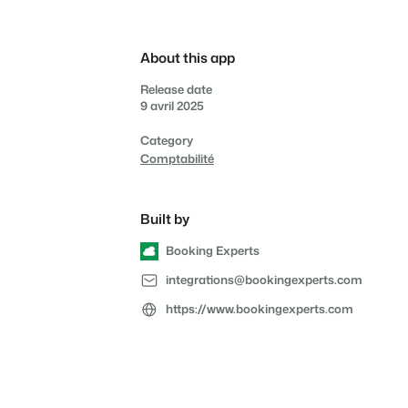
propriétaires
Services de conciergerie
consommation grâce à des
Prêt à adopter la croissance
compteurs connectés
?
et gestion locative
Offrez la transparence que
les propriétaires méritent.
Gestion de location de
About this app
vacances et concierges
Release date
9 avril 2025
Category
Comptabilité
Built by
Booking Experts
integrations@bookingexperts.com
https://www.bookingexperts.com
Prendre un RDV
Démo