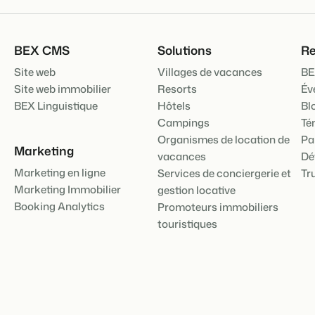
Présentation de B
BEX CMS
Solutions
Re
Découvrez les possibilités inf
Pour les Parcs de
Site web
Villages de vacances
BE
Découvrez les avantages de 
Site web immobilier
Resorts
Év
Pour les Groupes
BEX Linguistique
Hôtels
Bl
Découvrez les avantages de 
Campings
Té
Organismes de location de
Pa
Marketing
vacances
Dé
Marketing en ligne
Services de conciergerie et
Tr
Marketing Immobilier
gestion locative
Booking Analytics
Promoteurs immobiliers
touristiques