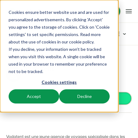
Démo
Démo
Cookies ensure better website use and are used for
personalized advertisements. By clicking 'Accept'
you agree to the storage of cookies. Click on 'Cookie
Plateforme
App Store
settings' to set specific permissions. Read more
about the use of cookies in
our cookie policy
.
If you decline, your information won’t be tracked
BEX PMS
Solutions
App Store
Distribution
Vodatent
Rechercher les catégories
when you visit this website. A single cookie will be
used in your browser to remember your preference
PMS
Vodatent
Contrôle d'accès
Booking Experts pour:
Ressources
not to be tracked.
Optimisez votre back-office.
Distribution
Serrures connectées et contrôle d'accès automatique
Proposez votre hébergement sur Vodatent
Cookies settings
Prestataires de services de paiement
Campings
Moteur de Réservation
Connaissance
Tarifs
Optimisez vos méthodes de paiement
Aires de camping, tentes de glamping et caravanes.
Boostez les réservations directes via votre site web.
Accept
Decline
Distribution
Install app
Gérez la diffusion de votre offre sur différents canaux
BEX Academy
Villages de vacances
Intelligence économique
Témoignages
Technologie du client
Suivez des cours en ligne et devenez un expert.
Villas, bungalows, chalets et hébergements nature.
Optimisez vos décisions grâce à l'analyse des données.
Améliorer l'expérience client
Intelligence économique
Blog
Resorts
Intégration de site web
Se connecter
Transformez les données brutes en outils décisionnels
Découvrez les tendances du secteur et des conseils pratiques.
Stations de ski, de bien-être, de plongée et de golf.
Vous avez déjà un site web ? L'intégration est possible.
Vodatent est une jeune agence de voyages spécialisée dans les
Tarifs