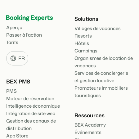
Solutions
Aperçu
Villages de vacances
Présentation de Booking Experts
Passer à l'action
Resorts
Découvrez les possibilités infinies de la plateforme Booking
Experts
Tarifs
Hôtels
Pour les Parcs de Vacances
Campings
Découvrez les avantages de Booking Experts pour un parc
FR
Organismes de location de
de vacances
Pour les Groupes
vacances
Services de conciergerie
Découvrez les avantages de Booking Experts pour un
groupe
et gestion locative
BEX PMS
Promoteurs immobiliers
PMS
touristiques
Moteur de réservation
Intelligence économique
Intégration de site web
Ressources
Gestion des canaux de
BEX Academy
distribution
Événements
App Store