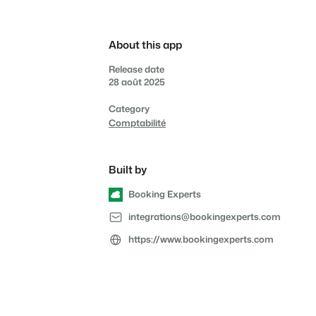
propriétaires
Services de conciergerie
consommation grâce à des
Prêt à adopter la croissance
compteurs connectés
?
et gestion locative
Offrez la transparence que
les propriétaires méritent.
Gestion de location de
About this app
vacances et concierges
Release date
28 août 2025
Category
Comptabilité
Built by
Booking Experts
integrations@bookingexperts.com
https://www.bookingexperts.com
Prendre un RDV
Démo