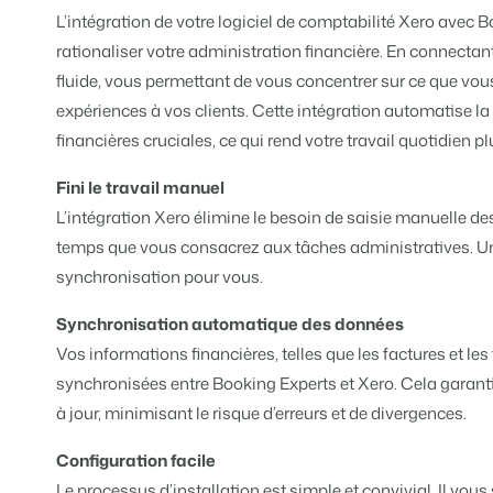
Tarifs
L’intégration de votre logiciel de comptabilité Xero avec 
BEX PMS
Témoignages
Organismes de location de 
Gestion des canaux de distri
rationaliser votre administration financière. En connectan
Témoignages de nos clients.
Chaînes hôtelières et marques i
Diffusez votre inventaire sur plus
fluide, vous permettant de vous concentrer sur ce que vous 
expériences à vos clients. Cette intégration automatise l
Promoteurs immobiliers tour
App Store
Entrez en contact avec 
FR
financières cruciales, ce qui rend votre travail quotidien plu
Développement de projets immobi
Intégrez vos applications et outils
Customer Success
Fini le travail manuel
Hôtels
Gestion des propriétaires
Obtenez des réponses à vos ques
L’intégration Xero élimine le besoin de saisie manuelle d
Chambres d'hôtel, appartements,
Offrez la transparence que les pro
temps que vous consacrez aux tâches administratives. Une
Passez à l'action
Services de conciergerie et g
synchronisation pour vous.
Passez à l'action
Prêt à adopter la croissance ?
Gestion de location de vacances 
Prêt à adopter la croissance ?
Synchronisation automatique des données
Développeurs
Vos informations financières, telles que les factures et 
Construisez votre solution avec n
BEX CMS
synchronisées entre Booking Experts et Xero. Cela garanti
Partenaires
à jour, minimisant le risque d’erreurs et de divergences.
Site web
Rejoignez-nous dans notre aventur
Donnez vie à votre marque grâce à
Configuration facile
Événements
Le processus d’installation est simple et convivial. Il vou