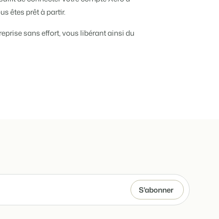
e différents événements
 êtes prêt à partir.
e de vos biens locatifs.
eprise sans effort, vous libérant ainsi du
ts
angue.
tions.
tégie de marque et marketing de performance
 !
 de temps
e de Booking Experts