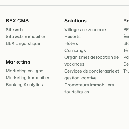
Présentation de B
BEX CMS
Solutions
Re
Découvrez les possibilités inf
Pour les Parcs de
Site web
Villages de vacances
BE
Découvrez les avantages de 
Site web immobilier
Resorts
Év
Pour les Groupes
BEX Linguistique
Hôtels
Bl
Découvrez les avantages de 
Campings
Té
Organismes de location de
Pa
Marketing
vacances
Dé
Marketing en ligne
Services de conciergerie et
Tr
Marketing Immobilier
gestion locative
Booking Analytics
Promoteurs immobiliers
touristiques