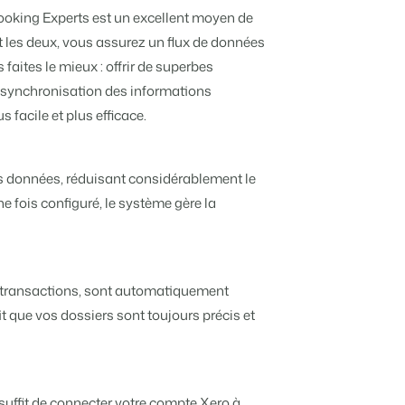
Experts pour un parc de vacances
Booking Experts est un excellent moyen de
vacances
bution
t les deux, vous assurez un flux de données
Pour les Groupes
ndépendantes multiples.
ieurs canaux.
faites le mieux : offrir de superbes
Découvrez les avantages de Booking
Experts pour un groupe
a synchronisation des informations
istiques
nous
s facile et plus efficace.
liers.
 préférés.
tions.
es données, réduisant considérablement le
 chambres d'hôtes et pensions.
priétaires méritent.
 fois configuré, le système gère la
estion locative
et concierges
les transactions, sont automatiquement
otre API ouverte.
t que vos dossiers sont toujours précis et
e pour transformer l'industrie de l'hospitalité.
 notre créateur de site.
s suffit de connecter votre compte Xero à