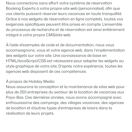
Gestion du contenu
Nous connectons sans effort votre système de réservation
BEX PMS
Des connections pour tous les CMS
Booking Experts à votre propre site web (personnalisé), afin que
Témoignages
Organismes de location de vacances
Gestion des canaux de distribution
vos clients puissent réserver leurs vacances en toute tranquillité.
Gestion des installations
Témoignages de nos clients.
Chaînes hôtelières et marques indépendantes multiples.
Diffusez votre inventaire sur plusieurs canaux.
Grâce à nos widgets de réservation en ligne complets, toutes vos
Automatisez et simplifiez vos processus
exigences spécifiques peuvent être prises en compte. L’ensemble
Gestion des revenus
du processus de recherche et de réservation est ainsi entièrement
Promoteurs immobiliers touristiques
App Store
Entrez en contact avec nous
FR
intégré à votre propre CMS/site web.
Optimisez vos tarifs et votre taux d'occupation
Développement de projets immobiliers.
Intégrez vos applications et outils préférés.
Conformité
À l’aide d’exemples de code et de documentation, nous vous
Customer Success
Des applications pour rester conforme aux réglementations en
accompagnons, vous et votre agence web, dans l’implémentation
Hôtels
Gestion des propriétaires
vigueur
Obtenez des réponses à vos questions.
des widgets sur votre site. Une connaissance de base en
Chambres d'hôtel, appartements, chambres d'hôtes et pensions.
Offrez la transparence que les propriétaires méritent.
Comptabilité
HTML/JavaScript/CSS est nécessaire pour adapter les widgets au
style graphique de votre site. D’après notre expérience, toutes les
Gardez vos comptes à jour
Passez à l'action
agences web disposent de ces compétences.
Services de conciergerie et gestion locative
Passez à l'action
Systèmes POS
Prêt à adopter la croissance ?
Gestion de location de vacances et concierges
Prêt à adopter la croissance ?
Connectez vos points de vente à votre PMS
À propos de Holiday Media
Nous assurons la conception et la maintenance de sites web pour
Communications
Développeurs
plus de 250 entreprises du secteur de la location de vacances aux
Prenez le contrôle de la communication client
Construisez votre solution avec notre API ouverte.
BEX CMS
Pays-Bas. Ces dernières années, nous avons accompagné avec
Systèmes énergétiques
enthousiasme des campings, des villages vacances, des agences
Mesurez votre consommation grâce à des compteurs connectés
de location et d’autres types d’entreprises de loisirs dans la
Partenaires
Site web
réalisation de leurs projets.
Rejoignez-nous dans notre aventure pour transformer l'industrie
Donnez vie à votre marque grâce à notre créateur de site.
de l'hospitalité.