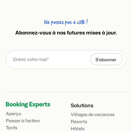
Ne passez pas à côté !
Présentation de Booking Experts
Abonnez-vous à nos futures mises à jour.
Découvrez les possibilités infinies de la plateforme Booking
Experts
Pour les Parcs de Vacances
Découvrez les avantages de Booking Experts pour un parc
de vacances
Pour les Groupes
Découvrez les avantages de Booking Experts pour un
groupe
Solutions
Aperçu
Villages de vacances
Passer à l'action
Resorts
Tarifs
Hôtels