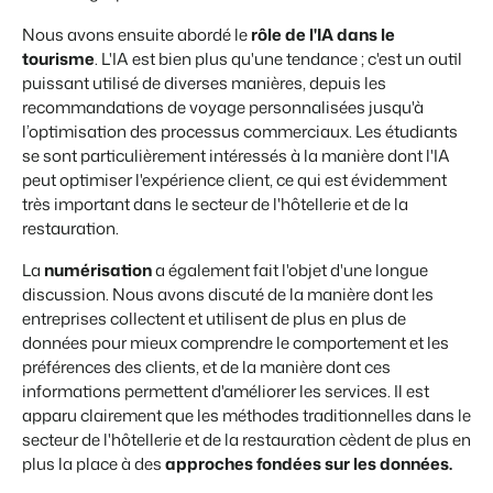
Nous avons ensuite abordé le
rôle de l'IA dans le
tourisme
. L'IA est bien plus qu'une tendance ; c'est un outil
puissant utilisé de diverses manières, depuis les
Présentation de Booking Experts
recommandations de voyage personnalisées jusqu'à
l’optimisation des processus commerciaux. Les étudiants
Découvrez les possibilités infinies de la plateforme Booking
Experts
se sont particulièrement intéressés à la manière dont l'IA
Pour les Parcs de Vacances
peut optimiser l'expérience client, ce qui est évidemment
Découvrez les avantages de Booking Experts pour un parc
très important dans le secteur de l'hôtellerie et de la
de vacances
restauration.
Pour les Groupes
Découvrez les avantages de Booking Experts pour un
La
numérisation
a également fait l'objet d'une longue
groupe
discussion. Nous avons discuté de la manière dont les
entreprises collectent et utilisent de plus en plus de
données pour mieux comprendre le comportement et les
préférences des clients, et de la manière dont ces
informations permettent d'améliorer les services. Il est
apparu clairement que les méthodes traditionnelles dans le
secteur de l'hôtellerie et de la restauration cèdent de plus en
plus la place à des
approches fondées sur les données.