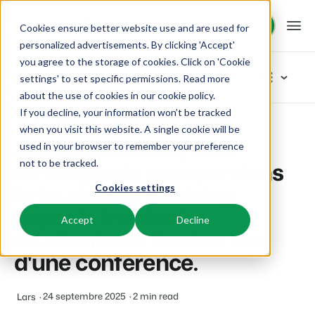
Démo
Démo
Cookies ensure better website use and are used for
personalized advertisements. By clicking 'Accept'
you agree to the storage of cookies. Click on 'Cookie
Plateforme
Blog
settings' to set specific permissions. Read more
about the use of cookies in
our cookie policy
.
If you decline, your information won’t be tracked
BEX PMS
Solutions
Home
Inspiration
Automatisation, IA et stratégie de marque dans le tourisme : Booking Experts inspire les étudiants de Saxion lors d'une conférence.
Explorer les catégories
when you visit this website. A single cookie will be
Automatisation, IA et
used in your browser to remember your preference
PMS
Tout
Booking Experts pour:
Ressources
stratégie de marque dans
not to be tracked.
Optimisez votre back-office.
Nos derniers articles de blog
le tourisme : Booking
Cookies settings
Inspiration
Campings
Moteur de Réservation
Connaissance
Tarifs
Inspiration
Experts inspire les
Aires de camping, tentes de glamping et caravanes.
Boostez les réservations directes via votre site web.
Accept
Decline
Marketing
étudiants de Saxion lors
Conseils & astuces
BEX Academy
Villages de vacances
Intelligence économique
Témoignages
d'une conférence.
Produit
Suivez des cours en ligne et devenez un expert.
Villas, bungalows, chalets et hébergements nature.
Optimisez vos décisions grâce à l'analyse des données.
Du concept à la solution
Équipe & Culture
Blog
Resorts
Intégration de site web
24 septembre 2025
2 min read
Lars
Se connecter
Axé sur le succès
Découvrez les tendances du secteur et des conseils pratiques.
Stations de ski, de bien-être, de plongée et de golf.
Vous avez déjà un site web ? L'intégration est possible.
Tarifs