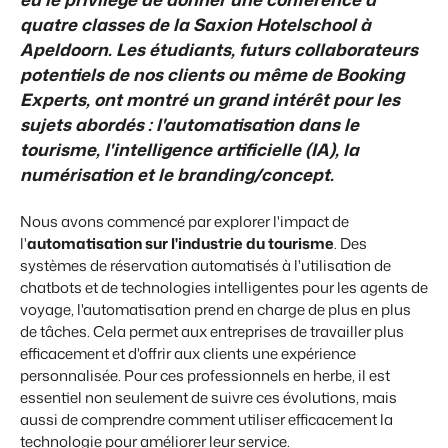
Site web immobilier
Événements
Attirez des prospects pour la vente de vos biens locatifs.
quatre classes de la Saxion Hotelschool à
Faites notre connaissance lors de différents événements
Apeldoorn. Les étudiants, futurs
collaborateurs
BEX Linguistique
potentiels de nos clients ou même de Booking
Trust Center
Accueillez vos clients dans leur langue.
La confiance chez Booking Experts
Experts, ont montré un grand intérêt pour les
sujets abordés : l'automatisation dans le
tourisme, l'intelligence artificielle (IA), la
Marketing
À propos de nous
numérisation et le branding/concept.
Marketing en ligne
Service client
La puissante alliance entre stratégie de marque et marketing de
Nous avons commencé par explorer l'impact de
Obtenez des réponses á vos questions.
performance
l'
automatisation sur l'industrie du tourisme
. Des
systèmes de réservation automatisés à l'utilisation de
Emplois / Carrièrres
Marketing Immobilier
chatbots et de technologies intelligentes pour les agents de
Trouvez votre nouveau job de rêve !
Votre projet est vendu en un rien de temps
voyage, l'automatisation prend en charge de plus en plus
de tâches. Cela permet aux entreprises de travailler plus
Contact
Booking Analytics
efficacement et d'offrir aux clients une expérience
Contactez nous.
Solution reporting Premium
personnalisée. Pour ces professionnels en herbe, il est
essentiel non seulement de suivre ces évolutions, mais
À propos de nous
aussi de comprendre comment utiliser efficacement la
Découvrez les personnes derrière de Booking Experts
technologie pour améliorer leur service.