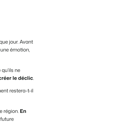
ooking Experts
inies de la plateforme Booking Experts
 Vacances
Booking Experts pour un parc de vacances
que jour. Avant
Booking Experts pour un groupe
 une émotion,
qu’ils ne
créer le déclic
.
nt restera-t-il
e région.
En
 future