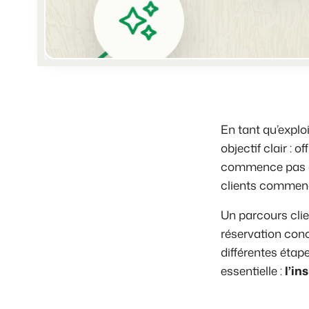
En tant qu’explo
objectif clair :
commence pas à l
clients commenc
Un parcours clie
réservation conc
différentes étap
essentielle :
l’in