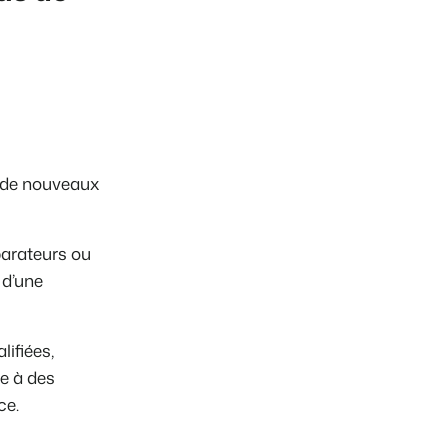
er de nouveaux
parateurs ou
 d’une
lifiées,
ce à des
ce.