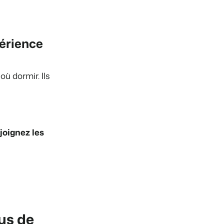
érience
ù dormir. Ils
joignez les
us de