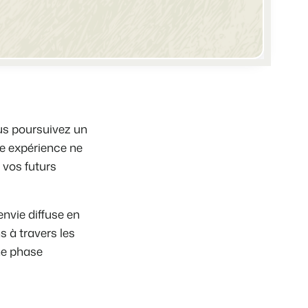
e différents événements
e de vos biens locatifs.
ts
angue.
ous poursuivez un
te expérience ne
tions.
tégie de marque et marketing de performance
 vos futurs
 !
 de temps
nvie diffuse en
 à travers les
ne phase
e de Booking Experts