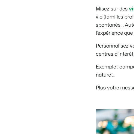
Misez sur des
v
vie (familles pr
spontanés… Autan
l’expérience que
Personnalisez vo
centres d’intér
Exemple
: campa
nature"...
Plus votre messa