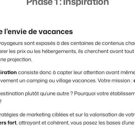
Phase 1 : Inspiration
Présentation de B
Découvrez les possibilités inf
Pour les Parcs de
e l’envie de vacances
Découvrez les avantages de 
Pour les Groupes
s voyageurs sont exposés à des centaines de contenus cha
Découvrez les avantages de 
r les prix ou les hébergements, ils cherchent avant tout
ne projection.
iration
consiste donc à capter leur attention avant même 
ivement un camping ou village vacances. Votre mission :
estination plutôt qu’une autre ? Pourquoi votre établisseme
?
ratégies de marketing ciblées et sur la valorisation de votr
rs fort
, attrayant et cohérent, vous posez les bases d’une