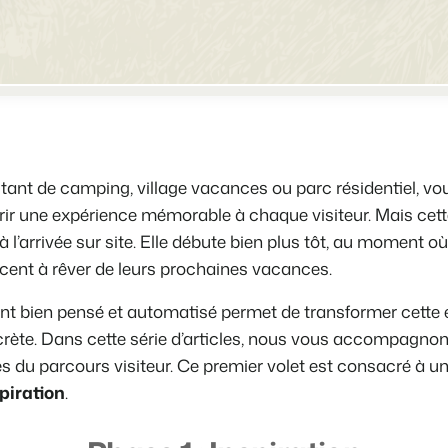
Site web immobilier
Faites notre connaissance lors d
Attirez des prospects pour la vent
Trust Center
BEX Linguistique
La confiance chez Booking Exper
Accueillez vos clients dans leur l
À propos de nous
Marketing
itant de camping, village vacances ou parc résidentiel, v
Service client
Marketing en ligne
 offrir une expérience mémorable à chaque visiteur. Mais cet
Obtenez des réponses á vos ques
La puissante alliance entre stra
’arrivée sur site. Elle débute bien plus tôt, au moment où
Emplois / Carrièrres
ent à rêver de leurs prochaines vacances.
Marketing Immobilier
Trouvez votre nouveau job de rêve
Votre projet est vendu en un rien
nt bien pensé et automatisé permet de transformer cette e
Contact
rète. Dans cette série d’articles, nous vous accompagnons
Booking Analytics
Contactez nous.
Solution reporting Premium
es du parcours visiteur. Ce premier volet est consacré à u
spiration
.
À propos de nous
Découvrez les personnes derrièr