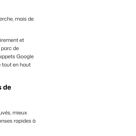
ooking Experts
herche, mais de
inies de la plateforme Booking Experts
 Vacances
Booking Experts pour un parc de vacances
irement et
 parc de
Booking Experts pour un groupe
snippets Google
e tout en haut
s de
uvés, mieux
onses rapides à