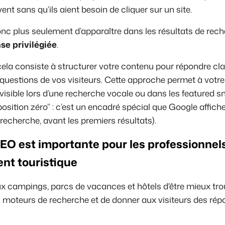
vent sans qu’ils aient besoin de cliquer sur un site.
Présentation de B
 donc plus seulement d’apparaître dans les résultats de rec
Découvrez les possibilités inf
se privilégiée
.
Pour les Parcs de
Découvrez les avantages de 
la consiste à structurer votre contenu pour répondre cla
Pour les Groupes
uestions de vos visiteurs. Cette approche permet à votre
Découvrez les avantages de 
visible lors d’une recherche vocale ou dans les featured 
position zéro” : c’est un encadré spécial que Google affich
 recherche, avant les premiers résultats).
AEO est importante pour
les professionnel
nt touristique
x campings, parcs de vacances et hôtels d'être mieux tro
 moteurs de recherche et de donner aux visiteurs des rép