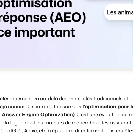
Site web immobilier
Faites notre connaissance lors d
Attirez des prospects pour la vent
Trust Center
BEX Linguistique
La confiance chez Booking Exper
Accueillez vos clients dans leur l
À propos de nous
Marketing
Service client
Marketing en ligne
Obtenez des réponses á vos ques
La puissante alliance entre stra
Emplois / Carrièrres
Marketing Immobilier
Trouvez votre nouveau job de rêve
Votre projet est vendu en un rien
Contact
 référencement va au-delà des mots-clés traditionnels et 
Booking Analytics
Contactez nous.
éjà connus. On introduit désormais
l'optimisation pour 
Solution reporting Premium
 Answer Engine Optimization)
. C’est une évolution du 
À propos de nous
 à la façon dont les moteurs de recherche et les assistants
Découvrez les personnes derrièr
 ChatGPT, Alexa, etc.) répondent directement aux requête