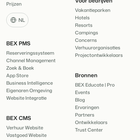
Voor bedrijven
Prijzen
Vakantieparken
Hotels
NL
Resorts
Campings
Concerns
BEX PMS
Verhuurorganisaties
Reserveringssysteem
Projectontwikkelaars
Channel Management
Zoek & Boek
Bronnen
App Store
Business Intelligence
BEX Educate | Pro
Eigenaren Omgeving
Events
Website Integratie
Blog
Ervaringen
Partners
BEX CMS
Ontwikkelaars
Verhuur Website
Trust Center
Vastgoed Website