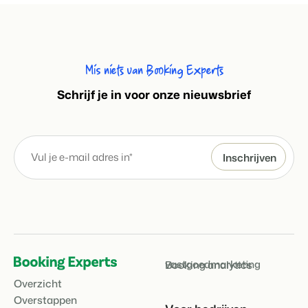
Klantverhaal Hofparken
Mis niets van Booking Experts
S
chrijf je in voor onze nieuwsbrief
vastgoedmarketing
Booking analytics
Overzicht
Overstappen