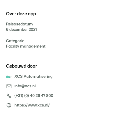
Contact
Neem contact op
Over deze app
BEX Overzicht
Releasedatum
Over ons
6 december 2021
Ontdek de eindeloze mogelijkheden van het Booking
Leer de mensen achter Booking Experts kennen
Experts Platform.
Categorie
Voor Vakantieparken
Facility management
Ontdek de voordelen van Booking Experts voor
Vakantieparken.
Voor Concerns
Gebouwd door
Ontdek de voordelen van Booking Experts voor Concerns &
Groepen.
XCS Automatisering
info@xcs.nl
(+31) (0) 40 26 47 800
https://www.xcs.nl/
Vastgoedprojecten
transformeren tot
volgeboekte vakantieparken