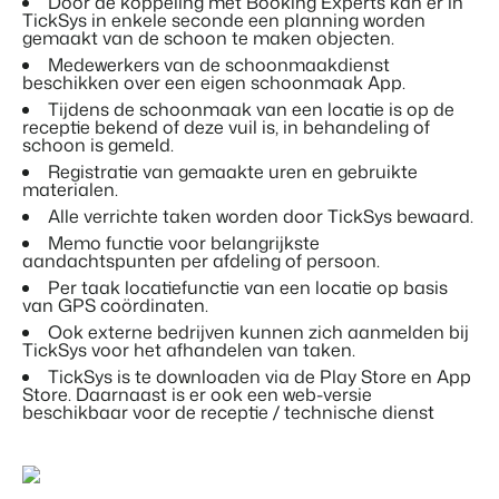
Vastgoedwebsite
Door de koppeling met Booking Experts kan er in
Samen transformeren wij de recreatiebranche.
TickSys in enkele seconde een planning worden
Genereer leads voor jouw verkoopobjecten.
gemaakt van de schoon te maken objecten.
APPS
Neem contact op met onze
Medewerkers van de schoonmaakdienst
Onboarding
consultants om te zien wat er
BEX Linguist
beschikken over een eigen schoonmaak App.
Samen van start. Vandaag nog.
mogelijk is.
Begroet gasten in hun eigen taal.
Tijdens de schoonmaak van een locatie is op de
Neem contact op
receptie bekend of deze vuil is, in behandeling of
Events
schoon is gemeld.
Marketing
Van thema trainingen tot kennisevents.
Registratie van gemaakte uren en gebruikte
materialen.
Dankzij Booking Experts
Contact sales
Request demo
Alle verrichte taken worden door TickSys bewaard.
kunnen we ons volledig
Trust Center
Online Marketing
focussen op gastvrijheid!
Memo functie voor belangrijkste
Vertrouwen bij Booking Experts
De krachtige combinatie van branding en performance marketing
aandachtspunten per afdeling of persoon.
Gijs Meerdink
welcome.in
Per taak locatiefunctie van een locatie op basis
Recreatief Vastgoedmarketing
van GPS coördinaten.
Over ons
Jouw project uitverkocht in een mum van tijd.
Ook externe bedrijven kunnen zich aanmelden bij
TickSys voor het afhandelen van taken.
Customer Success Team
TickSys is te downloaden via de Play Store en App
Booking Analytics
Krijg antwoord op jouw vragen
Store. Daarnaast is er ook een web-versie
Premium BI Tool.
beschikbaar voor de receptie / technische dienst
Vacatures
Vind jouw nieuwe droombaan