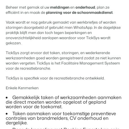
Content Management
Voor campings
Beheer met gemak al uw
meldingen
en
onderhoud
, plan ze
Integreer met elk CMS
Blog
Campings
Business Intelligence
efficiënt in en maak de
planning voor de schoonmaakdienst
.
Overstappen naar BEX
Facility Management
Lees over trends in de sector en krijg tips.
Kampeerplaatsen, glamping tenten en caravans.
Maak betere keuzes op basis van data.
Login
Stroomlijn je processen
Vaak wordt er nog gebruik gemaakt van werkbriefjes of worden
Prijzen
storingen doorgebeld of gebruikt men WhatsApp. In de dagelijkse
Revenue Management
Ervaringen
Concerns & Groepen
Eigenaren Management
praktijk blijft men dan toch tegen beperkingen en
Optimaliseer jouw prijsbeleid
Ervaringen van onze gebruikers.
Ketens en individuele merken.
onoverzichtelijkheid aanlopen waardoor voor TickSys wordt
Bied transparantie aan eigenaren.
Compliance
gekozen.
Zorgeloos zaken doen volgens wetgeving
Verhuurorganisaties
Website Integratie
Kom in contact
NL
TickSys zorgt ervoor dat taken, storingen, en wederkerende
Boekhouding
Exclusieve verhuur en resellers.
werkzaamheden goed worden geregistreerd zodat ze niet kunnen
Heb je al een website? Integratie is mogelijk.
Houd de boeken in balans
worden vergeten. TickSys is het Facilitaire Management Systeem
Customer Success
Kassasystemen
voor de recreatiebranche.
Projectontwikkelaars
Overstappen naar BEX
Krijg antwoord op jouw vragen.
Voeg jouw kassasysteem en PMS samen
Vastgoed en nieuwbouwprojecten.
Klaar om te groeien?
TickSys is specifiek voor de recreatiebranche ontwikkeld.
Communicatie
Developers
Organiseer je gastcommunicatie
Enkele Kenmerken
Kleinschalige recreatiebedrijven
Ontwikkel jouw oplossing met onze open API.
BEX CMS
Energiesystemen
Vakantieboerderijen, appartementen en boetiekhotels
Gemakkelijk taken of werkzaamheden aanmaken
Houd het energieverbruik in de gaten
die direct moeten worden opgelost of gepland
worden voor de toekomst.
Overstappen naar BEX
Verhuurwebsite
Klaar om te groeien?
Taken aanmaken voor toekomstige preventieve
Breng je merk tot leven met onze websitebouwer.
controles van brandmelders, CV onderhoud en
dergelijke.
Mis je een app?
Partners