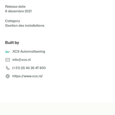
Release date
6 décembre 2021
Category
Présentation de Booking Experts
Gestion des installations
Découvrez les possibilités infinies de la plateforme Booking
Experts
Pour les Parcs de Vacances
Built by
Découvrez les avantages de Booking Experts pour un parc
de vacances
XCS Automatisering
Pour les Groupes
info@xcs.nl
Découvrez les avantages de Booking Experts pour un
groupe
(+31) (0) 40 26 47 800
https://www.xcs.nl/