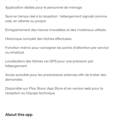
Site web immobilier
Il manque une application?
Événements
Attirez des prospects pour la vente de vos biens locatifs.
Faites notre connaissance lors de différents événements
Application dédiée pour le personnel de ménage.
APPS
Suivi en temps réel à la réception : hébergement signalé comme
BEX Linguistique
Contactez nos consultants
Trust Center
sale, en attente ou propre.
Accueillez vos clients dans leur langue.
La confiance chez Booking Experts
Enregistrement des heures travaillées et des matériaux utilisés.
Contactez nous
Marketing
Historique complet des tâches effectuées.
À propos de nous
Fonction mémo pour consigner les points d’attention par service
Marketing en ligne
ou employé.
Service client
Prendre un RDV
Démo
La puissante alliance entre stratégie de marque et marketing de
Obtenez des réponses á vos questions.
Localisation des tâches via GPS pour une précision par
performance
hébergement.
Emplois / Carrièrres
Marketing Immobilier
Accès possible pour les prestataires externes afin de traiter des
Trouvez votre nouveau job de rêve !
Votre projet est vendu en un rien de temps
demandes.
Disponible sur Play Store, App Store et en version web pour la
Contact
Booking Analytics
réception ou l’équipe technique.
Contactez nous.
Solution reporting Premium
À propos de nous
Découvrez les personnes derrière de Booking Experts
About this app