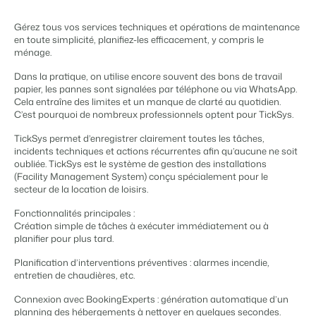
Gestion du contenu
BEX PMS
Des connections pour tous les CMS
Témoignages
Organismes de location de vacances
Gérez tous vos services techniques et opérations de maintenance
Gestion des canaux de distribution
Gestion des installations
Témoignages de nos clients.
en toute simplicité, planifiez-les efficacement, y compris le
Chaînes hôtelières et marques indépendantes multiples.
Diffusez votre inventaire sur plusieurs canaux.
Automatisez et simplifiez vos processus
ménage.
Gestion des revenus
Promoteurs immobiliers touristiques
Dans la pratique, on utilise encore souvent des bons de travail
App Store
Entrez en contact avec nous
FR
Optimisez vos tarifs et votre taux d'occupation
papier, les pannes sont signalées par téléphone ou via WhatsApp.
Développement de projets immobiliers.
Intégrez vos applications et outils préférés.
Conformité
Cela entraîne des limites et un manque de clarté au quotidien.
Customer Success
C’est pourquoi de nombreux professionnels optent pour TickSys.
Des applications pour rester conforme aux réglementations en
Hôtels
Gestion des propriétaires
vigueur
Obtenez des réponses à vos questions.
TickSys permet d’enregistrer clairement toutes les tâches,
Chambres d'hôtel, appartements, chambres d'hôtes et pensions.
Offrez la transparence que les propriétaires méritent.
Comptabilité
incidents techniques et actions récurrentes afin qu’aucune ne soit
Gardez vos comptes à jour
Passez à l'action
oubliée. TickSys est le système de gestion des installations
Services de conciergerie et gestion locative
Passez à l'action
(Facility Management System) conçu spécialement pour le
Systèmes POS
Prêt à adopter la croissance ?
Gestion de location de vacances et concierges
secteur de la location de loisirs.
Prêt à adopter la croissance ?
Connectez vos points de vente à votre PMS
Communications
Développeurs
Fonctionnalités principales :
Prenez le contrôle de la communication client
Création simple de tâches à exécuter immédiatement ou à
Construisez votre solution avec notre API ouverte.
BEX CMS
planifier pour plus tard.
Systèmes énergétiques
Mesurez votre consommation grâce à des compteurs connectés
Partenaires
Planification d’interventions préventives : alarmes incendie,
Site web
entretien de chaudières, etc.
Rejoignez-nous dans notre aventure pour transformer l'industrie
Donnez vie à votre marque grâce à notre créateur de site.
de l'hospitalité.
Connexion avec BookingExperts : génération automatique d’un
planning des hébergements à nettoyer en quelques secondes.