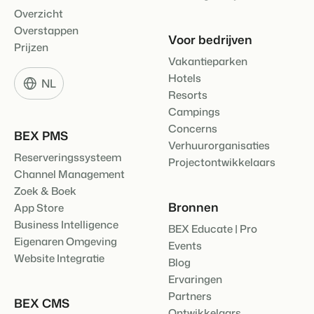
Overzicht
Overstappen
Voor bedrijven
Prijzen
Vakantieparken
Hotels
NL
Resorts
Campings
Concerns
BEX PMS
Verhuurorganisaties
Reserveringssysteem
Projectontwikkelaars
Channel Management
Zoek & Boek
Bronnen
App Store
Business Intelligence
BEX Educate | Pro
Eigenaren Omgeving
Events
Website Integratie
Blog
Ervaringen
Partners
BEX CMS
Ontwikkelaars