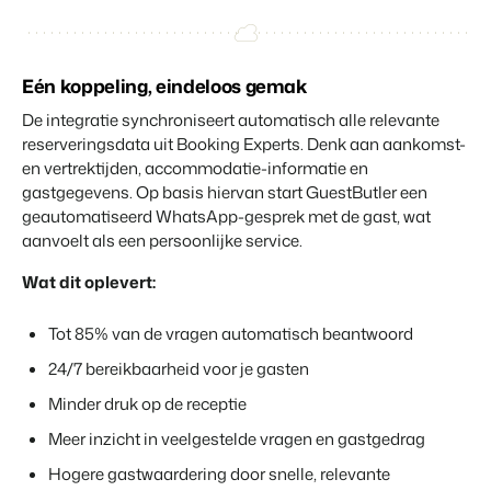
Vastgoedwebsite
Samen transformeren wij de recreatiebranche.
Genereer leads voor jouw verkoopobjecten.
Onboarding
BEX Linguist
Eén koppeling, eindeloos gemak
Samen van start. Vandaag nog.
Begroet gasten in hun eigen taal.
De integratie synchroniseert automatisch alle relevante
Events
reserveringsdata uit Booking Experts. Denk aan aankomst-
Marketing
Van thema trainingen tot kennisevents.
en vertrektijden, accommodatie-informatie en
gastgegevens. Op basis hiervan start GuestButler een
Dankzij Booking Experts
kunnen we ons volledig
Trust Center
geautomatiseerd WhatsApp-gesprek met de gast, wat
Online Marketing
focussen op gastvrijheid!
Vertrouwen bij Booking Experts
aanvoelt als een persoonlijke service.
De krachtige combinatie van branding en performance marketing
Gijs Meerdink
welcome.in
Wat dit oplevert:
Recreatief Vastgoedmarketing
Over ons
Jouw project uitverkocht in een mum van tijd.
Tot 85% van de vragen automatisch beantwoord
Customer Success Team
24/7 bereikbaarheid voor je gasten
Booking Analytics
Krijg antwoord op jouw vragen
Premium BI Tool.
Minder druk op de receptie
Vacatures
Meer inzicht in veelgestelde vragen en gastgedrag
Vind jouw nieuwe droombaan
Hogere gastwaardering door snelle, relevante