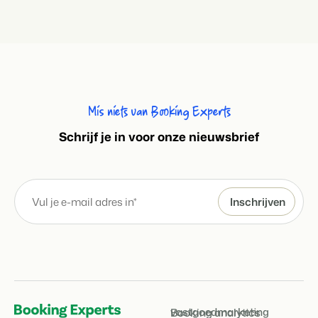
Mis niets van Booking Experts
S
chrijf je in voor onze nieuwsbrief
vastgoedmarketing
Booking analytics