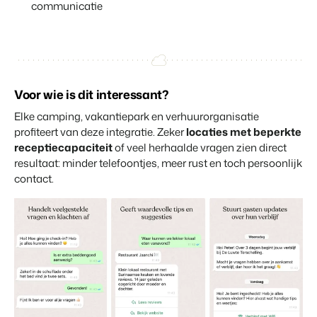
communicatie
Contact
Neem contact op
BEX Overzicht
Over ons
Ontdek de eindeloze mogelijkheden van het Booking
Leer de mensen achter Booking Experts kennen
Experts Platform.
Voor wie is dit interessant?
Voor Vakantieparken
Ontdek de voordelen van Booking Experts voor
Elke camping, vakantiepark en verhuurorganisatie
Vakantieparken.
profiteert van deze integratie. Zeker
locaties met beperkte
Voor Concerns
receptiecapaciteit
of veel herhaalde vragen zien direct
Ontdek de voordelen van Booking Experts voor Concerns &
resultaat: minder telefoontjes, meer rust en toch persoonlijk
Groepen.
contact.
Vastgoedprojecten
transformeren tot
volgeboekte vakantieparken