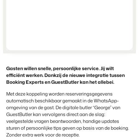
Partnerships
Voor campings
Samen sterker
Blog
Campings
Business Intelligence
Overstappen naar BEX
Lees over trends in de sector en krijg tips.
Kampeerplaatsen, glamping tenten en caravans.
Maak betere keuzes op basis van data.
Login
Prijzen
Ervaringen
Uitgelicht
Concerns & Groepen
Eigenaren Management
Ervaringen van onze gebruikers.
Ketens en individuele merken.
Bied transparantie aan eigenaren.
BLOG
4 Redenen waarom jij moet
Verhuurorganisaties
Website Integratie
Kom in contact
NL
overstappen op facturatie bij
Exclusieve verhuur en resellers.
Heb je al een website? Integratie is mogelijk.
vertrek.
Gasten willen snelle, persoonlijke service. Jij wilt
Customer Success
Lees meer
efficiënt werken. Dankzij de nieuwe integratie tussen
Projectontwikkelaars
Overstappen naar BEX
Krijg antwoord op jouw vragen.
Booking Experts en GuestButler kan het allebei.
Vastgoed en nieuwbouwprojecten.
Klaar om te groeien?
Developers
Met deze koppeling worden reserveringsgegevens
Contact sales
Demo aanvragen
Kleinschalige recreatiebedrijven
Ontwikkel jouw oplossing met onze open API.
automatisch beschikbaar gemaakt in de WhatsApp-
BEX CMS
Vakantieboerderijen, appartementen en boetiekhotels
omgeving van de gast. De digitale butler “George” van
GuestButler kan vervolgens direct aan de slag:
Overstappen naar BEX
Verhuurwebsite
veelgestelde vragen beantwoorden, handige updates
Klaar om te groeien?
Breng je merk tot leven met onze websitebouwer.
sturen of persoonlijke tips geven op basis van de boeking.
Zonder extra werk voor de receptie.
Partners