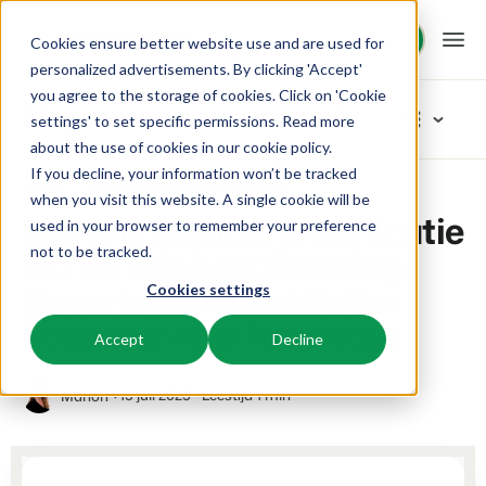
Demo aanvragen
Demo aanvragen
Cookies ensure better website use and are used for
personalized advertisements. By clicking 'Accept'
you agree to the storage of cookies. Click on 'Cookie
Platform
Blog
settings' to set specific permissions. Read more
about the use of cookies in
our cookie policy
.
If you decline, your information won’t be tracked
BEX PMS
Oplossingen
Home
Slimme gastcommunicatie via WhatsApp: Booking Experts en GuestButler koppelen hun krachten
Blader in categoriëen
when you visit this website. A single cookie will be
Slimme gastcommunicatie
used in your browser to remember your preference
Reserveringssysteem
Nieuw
Booking Experts voor:
Resources
via WhatsApp: Booking
not to be tracked.
Beheer alle back office processen.
Vers van de pers
Experts en GuestButler
Cookies settings
Inspiratie
Vakantieparken
Channel Management
Kennis
Prijzen
Klaar voor innovatie
koppelen hun krachten
Villa's, bungalows, chalets en boomhutten.
Adverteer jouw aanbod op een mix van kanalen.
Accept
Decline
Product
Van idee tot oplossing
BEX Educate | Pro
Hotels
Zoek & Boek
Klantverhalen
Team en Cultuur
Blijven leren, blijven leiden in de recreatie.
15 juli 2025
Leestijd 1 min
Manon
Hotelkamers, appartementen, B&Bs en pensions.
Boost directe boekingen via jouw website.
Toegewijd aan succes
Marketing
BEX Educate | NextGen
Resorts
App Store
BEX Overzicht
Tips en werkwijzen
Kennis en groei voor de recreatie-expert van de toekomst.
Ski-, spa-, duik- en golfresorts.
Integreer jouw favoriete apps en tools.
Voor vakantieparken