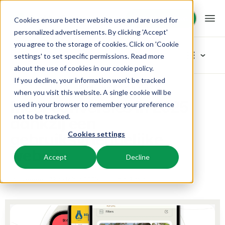
Demo aanvragen
Demo aanvragen
Cookies ensure better website use and are used for
personalized advertisements. By clicking 'Accept'
you agree to the storage of cookies. Click on 'Cookie
Platform
Blog
settings' to set specific permissions. Read more
about the use of cookies in
our cookie policy
.
If you decline, your information won’t be tracked
BEX PMS
Oplossingen
Home
Marketing
Meer conversies in 2025 dankzij een gebruiksvriendelijke website
Blader in categoriëen
when you visit this website. A single cookie will be
Meer conversies in 2025
used in your browser to remember your preference
Reserveringssysteem
Nieuw
Booking Experts voor:
Resources
dankzij een
not to be tracked.
Beheer alle back office processen.
Vers van de pers
gebruiksvriendelijke
Cookies settings
Inspiratie
Vakantieparken
Channel Management
Kennis
Prijzen
Klaar voor innovatie
website
Villa's, bungalows, chalets en boomhutten.
Adverteer jouw aanbod op een mix van kanalen.
Accept
Decline
Product
Van idee tot oplossing
BEX Educate | Pro
Hotels
Zoek & Boek
Klantverhalen
23 oktober 2025
Leestijd 3 min
Alexandra
Team en Cultuur
Blijven leren, blijven leiden in de recreatie.
Hotelkamers, appartementen, B&Bs en pensions.
Boost directe boekingen via jouw website.
Toegewijd aan succes
Marketing
BEX Educate | NextGen
Resorts
App Store
BEX Overzicht
Tips en werkwijzen
Kennis en groei voor de recreatie-expert van de toekomst.
Ski-, spa-, duik- en golfresorts.
Integreer jouw favoriete apps en tools.
Voor vakantieparken