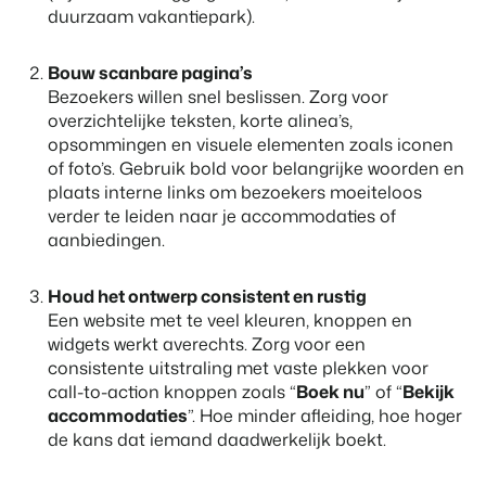
duurzaam vakantiepark).
Contact
Neem contact op
Bouw scanbare pagina’s
BEX Overzicht
Over ons
Bezoekers willen snel beslissen. Zorg voor
Ontdek de eindeloze mogelijkheden van het Booking
Leer de mensen achter Booking Experts kennen
overzichtelijke teksten, korte alinea’s,
Experts Platform.
opsommingen en visuele elementen zoals iconen
Voor Vakantieparken
of foto’s. Gebruik bold voor belangrijke woorden en
Ontdek de voordelen van Booking Experts voor
plaats interne links om bezoekers moeiteloos
Vakantieparken.
Voor Concerns
verder te leiden naar je accommodaties of
aanbiedingen.
Ontdek de voordelen van Booking Experts voor Concerns &
Groepen.
Houd het ontwerp consistent en rustig
Een website met te veel kleuren, knoppen en
widgets werkt averechts. Zorg voor een
consistente uitstraling met vaste plekken voor
call-to-action knoppen zoals “
Boek nu
” of “
Bekijk
accommodaties
”. Hoe minder afleiding, hoe hoger
Vastgoedprojecten
de kans dat iemand daadwerkelijk boekt.
transformeren tot
volgeboekte vakantieparken