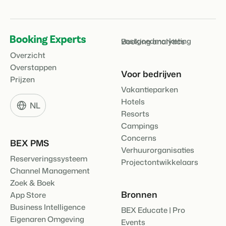
vastgoedmarketing
Booking analytics
Overzicht
Overstappen
Voor bedrijven
Prijzen
Vakantieparken
Hotels
NL
Resorts
Campings
Concerns
BEX PMS
Verhuurorganisaties
Reserveringssysteem
Projectontwikkelaars
Channel Management
Zoek & Boek
Bronnen
App Store
Business Intelligence
BEX Educate | Pro
Eigenaren Omgeving
Events