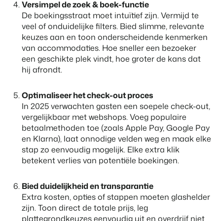
Versimpel de zoek & boek-functie
Klantverhaal Hofparken
De boekingsstraat moet intuïtief zijn. Vermijd te
veel of onduidelijke filters. Bied slimme, relevante
keuzes aan en toon onderscheidende kenmerken
van accommodaties. Hoe sneller een bezoeker
een geschikte plek vindt, hoe groter de kans dat
hij afrondt.
Optimaliseer het check-out proces
In 2025 verwachten gasten een soepele check-out,
vergelijkbaar met webshops. Voeg populaire
betaalmethoden toe (zoals Apple Pay, Google Pay
en Klarna), laat onnodige velden weg en maak elke
stap zo eenvoudig mogelijk. Elke extra klik
betekent verlies van potentiële boekingen.
Bied duidelijkheid en transparantie
Extra kosten, opties of stappen moeten glashelder
zijn. Toon direct de totale prijs, leg
plattegrondkeuzes eenvoudig uit en overdrijf niet