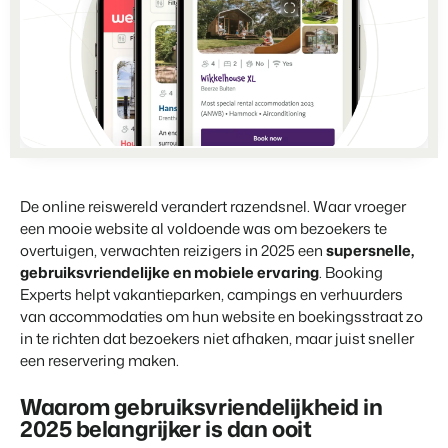
Partnerships
Voor campings
Samen sterker
Blog
Campings
Business Intelligence
Overstappen naar BEX
Lees over trends in de sector en krijg tips.
Kampeerplaatsen, glamping tenten en caravans.
Maak betere keuzes op basis van data.
Login
Prijzen
Ervaringen
Uitgelicht
Concerns & Groepen
Eigenaren Management
Ervaringen van onze gebruikers.
Ketens en individuele merken.
Bied transparantie aan eigenaren.
BLOG
4 Redenen waarom jij moet
Verhuurorganisaties
Website Integratie
Kom in contact
NL
overstappen op facturatie bij
Exclusieve verhuur en resellers.
Heb je al een website? Integratie is mogelijk.
De online reiswereld verandert razendsnel. Waar vroeger
vertrek.
een mooie website al voldoende was om bezoekers te
Customer Success
Lees meer
Projectontwikkelaars
Overstappen naar BEX
overtuigen, verwachten reizigers in 2025 een
supersnelle,
Krijg antwoord op jouw vragen.
Vastgoed en nieuwbouwprojecten.
Klaar om te groeien?
gebruiksvriendelijke en mobiele ervaring
. Booking
Experts helpt vakantieparken, campings en verhuurders
Developers
Contact sales
Demo aanvragen
Kleinschalige recreatiebedrijven
van accommodaties om hun website en boekingsstraat zo
Ontwikkel jouw oplossing met onze open API.
BEX CMS
Vakantieboerderijen, appartementen en boetiekhotels
in te richten dat bezoekers niet afhaken, maar juist sneller
een reservering maken.
Overstappen naar BEX
Verhuurwebsite
Klaar om te groeien?
Breng je merk tot leven met onze websitebouwer.
Waarom gebruiksvriendelijkheid in
2025 belangrijker is dan ooit
Partners