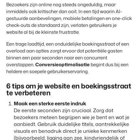
Vastgoedwebsite
Samen transformeren wij de recreatiebranche.
Bezoekers zijn online nog steeds ongeduldig, maar
Genereer leads voor jouw verkoopobjecten.
inmiddels ook kritischer dan ooit. In een tijd waarin AI-
gestuurde aanbevelingen, mobiele betalingen en one-click
Onboarding
BEX Linguist
check-outs de standaard zijn, verlaten gebruikers je
Samen van start. Vandaag nog.
Begroet gasten in hun eigen taal.
website al bij de kleinste frustratie.
Events
Een trage laadtijd, een onduidelijke boekingsstraat of een
Marketing
Van thema trainingen tot kennisevents.
overload aan opties zorgt ervoor dat potentiële gasten
Dankzij Booking Experts
binnen een paar seconden naar een concurrent
kunnen we ons volledig
Trust Center
Online Marketing
overstappen.
Conversieoptimalisatie
begint dus bij een
focussen op gastvrijheid!
Vertrouwen bij Booking Experts
De krachtige combinatie van branding en performance marketing
heldere en soepele gebruikerservaring.
Gijs Meerdink
welcome.in
Recreatief Vastgoedmarketing
6 tips om je website en boekingsstraat
Over ons
Jouw project uitverkocht in een mum van tijd.
te verbeteren
Customer Success Team
Maak een sterke eerste indruk
Booking Analytics
Krijg antwoord op jouw vragen
De eerste seconden zijn cruciaal. Zorg dat
Premium BI Tool.
bezoekers meteen begrijpen wie je bent en wat je
Vacatures
aanbiedt. Gebruik duidelijke titels, aantrekkelijke
Vind jouw nieuwe droombaan
visuals en benadruk direct je unieke kenmerken
(bijvoorbeeld: ligging aan zee, kindvriendelijk of