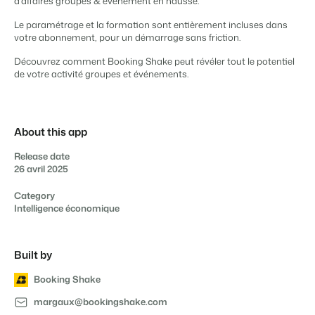
d’affaires groupes & événement en hausse.
Le paramétrage et la formation sont entièrement incluses dans
votre abonnement, pour un démarrage sans friction.
Découvrez comment Booking Shake peut révéler tout le potentiel
Présentation de Booking Experts
de votre activité groupes et événements.
Découvrez les possibilités infinies de la plateforme Booking
Experts
Pour les Parcs de Vacances
Découvrez les avantages de Booking Experts pour un parc
About this app
de vacances
Pour les Groupes
Release date
Découvrez les avantages de Booking Experts pour un
26 avril 2025
groupe
Category
Intelligence économique
Built by
Booking Shake
margaux@bookingshake.com