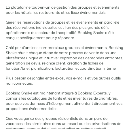
Gestion du contenu
BEX PMS
La plateforme tout-en-un de gestion des groupes et événements
Des connections pour tous les CMS
Témoignages
Organismes de location de vacances
Gestion des canaux de distribution
pour les hôtels, les restaurants et les lieux événementiels.
Gestion des installations
Témoignages de nos clients.
Chaînes hôtelières et marques indépendantes multiples.
Diffusez votre inventaire sur plusieurs canaux.
Automatisez et simplifiez vos processus
Gérer les réservations de groupes et les événements en parallèle
des réservations individuelles est l’un des plus grands défis
Gestion des revenus
Promoteurs immobiliers touristiques
App Store
Entrez en contact avec nous
FR
opérationnels du secteur de l’hospitalité. Booking Shake a été
Optimisez vos tarifs et votre taux d'occupation
Développement de projets immobiliers.
conçu spécifiquement pour y répondre.
Intégrez vos applications et outils préférés.
Conformité
Customer Success
Créé par d’anciens commerciaux groupes et événements, Booking
Des applications pour rester conforme aux réglementations en
Hôtels
Gestion des propriétaires
vigueur
Shake réunit chaque étape de votre process de vente dans une
Obtenez des réponses à vos questions.
Chambres d'hôtel, appartements, chambres d'hôtes et pensions.
plateforme unique et intuitive : captation des demandes entrantes,
Offrez la transparence que les propriétaires méritent.
Comptabilité
génération de devis, relance client, création de fiches de
Gardez vos comptes à jour
Passez à l'action
fonction/brief, planification, facturation et coordination interne.
Services de conciergerie et gestion locative
Passez à l'action
Systèmes POS
Prêt à adopter la croissance ?
Gestion de location de vacances et concierges
Prêt à adopter la croissance ?
Plus besoin de jongler entre excel, vos e-mails et vos autres outils
Connectez vos points de vente à votre PMS
non connectés.
Communications
Développeurs
Prenez le contrôle de la communication client
Construisez votre solution avec notre API ouverte.
Booking Shake est maintenant intégré à Booking Experts, y
BEX CMS
compris les catalogues de tarifs et les inventaires de chambres,
Systèmes énergétiques
pour que vos données d’hébergement alimentent directement vos
Mesurez votre consommation grâce à des compteurs connectés
Partenaires
propositions événementielles.
Site web
Rejoignez-nous dans notre aventure pour transformer l'industrie
Donnez vie à votre marque grâce à notre créateur de site.
de l'hospitalité.
Que vous gériez des groupes résidentiels dans un parc de
vacances, des séminaires dans un resort ou des privatisations de
restaurant, chaque détail est centralisé au même endroit.