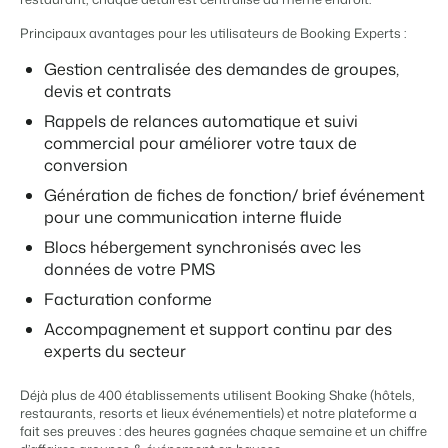
Site web immobilier
Il manque une application?
Événements
Attirez des prospects pour la vente de vos biens locatifs.
Faites notre connaissance lors de différents événements
Principaux avantages pour les utilisateurs de Booking Experts :
APPS
Gestion centralisée des demandes de groupes,
BEX Linguistique
Contactez nos consultants
Trust Center
devis et contrats
Accueillez vos clients dans leur langue.
La confiance chez Booking Experts
Rappels de relances automatique et suivi
Contactez nous
commercial pour améliorer votre taux de
Marketing
À propos de nous
conversion
Génération de fiches de fonction/ brief événement
Marketing en ligne
Service client
Prendre un RDV
Démo
pour une communication interne fluide
La puissante alliance entre stratégie de marque et marketing de
Obtenez des réponses á vos questions.
performance
Blocs hébergement synchronisés avec les
données de votre PMS
Emplois / Carrièrres
Marketing Immobilier
Trouvez votre nouveau job de rêve !
Facturation conforme
Votre projet est vendu en un rien de temps
Accompagnement et support continu par des
Contact
experts du secteur
Booking Analytics
Contactez nous.
Solution reporting Premium
Déjà plus de 400 établissements utilisent Booking Shake (hôtels,
À propos de nous
restaurants, resorts et lieux événementiels) et notre plateforme a
fait ses preuves : des heures gagnées chaque semaine et un chiffre
Découvrez les personnes derrière de Booking Experts