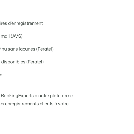
e différents événements
e de vos biens locatifs.
aires d’enregistrement
ts
angue.
e-mail (AVS)
inu sans lacunes (Feratel)
disponibles (Feratel)
tions.
tégie de marque et marketing de performance
nt
 !
 de temps
S BookingExperts à notre plateforme
s enregistrements clients à votre
e de Booking Experts