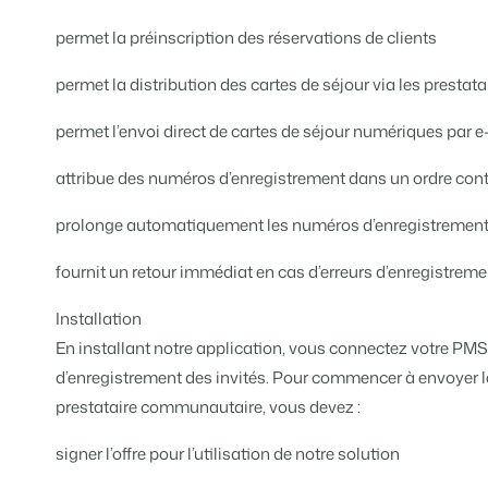
Site web immobilier
Faites notre connaissance lors d
Attirez des prospects pour la vent
permet la préinscription des réservations de clients
Trust Center
BEX Linguistique
permet la distribution des cartes de séjour via les prestat
La confiance chez Booking Exper
Accueillez vos clients dans leur l
permet l’envoi direct de cartes de séjour numériques par 
À propos de nous
Marketing
attribue des numéros d’enregistrement dans un ordre cont
Service client
Marketing en ligne
prolonge automatiquement les numéros d’enregistrement 
Obtenez des réponses á vos ques
La puissante alliance entre stra
fournit un retour immédiat en cas d’erreurs d’enregistreme
Emplois / Carrièrres
Marketing Immobilier
Trouvez votre nouveau job de rêve
Installation
Votre projet est vendu en un rien
En installant notre application, vous connectez votre PM
Contact
Booking Analytics
d’enregistrement des invités. Pour commencer à envoyer le
Contactez nous.
Solution reporting Premium
prestataire communautaire, vous devez :
À propos de nous
signer l’offre pour l’utilisation de notre solution
Découvrez les personnes derrièr