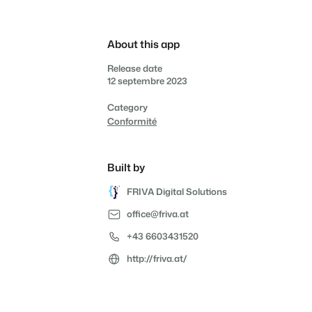
propriétaires
Services de conciergerie
consommation grâce à des
Prêt à adopter la croissance
compteurs connectés
?
et gestion locative
Offrez la transparence que
les propriétaires méritent.
Gestion de location de
About this app
vacances et concierges
Release date
12 septembre 2023
Category
Conformité
Built by
FRIVA Digital Solutions
office@friva.at
+43 6603431520
http://friva.at/
Prendre un RDV
Démo