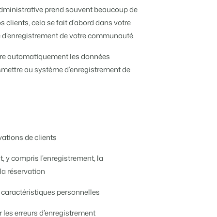
Experts pour un parc de vacances
dministrative prend souvent beaucoup de
vacances
bution
clients, cela se fait d’abord dans votre
Pour les Groupes
ndépendantes multiples.
ieurs canaux.
me d’enregistrement de votre communauté.
Découvrez les avantages de Booking
Experts pour un groupe
istiques
nous
raire automatiquement les données
liers.
 préférés.
nsmettre au système d’enregistrement de
tions.
 chambres d'hôtes et pensions.
priétaires méritent.
estion locative
et concierges
vations de clients
otre API ouverte.
 y compris l’enregistrement, la
la réservation
e pour transformer l'industrie de l'hospitalité.
s caractéristiques personnelles
 notre créateur de site.
 les erreurs d’enregistrement