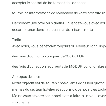
accepter le contrat de traitement des données
Présentation de B
fournir les informations de connexion de votre prestatair
Découvrez les possibilités inf
Pour les Parcs de
Demandez une offre ou planifiez un rendez-vous avec nou
Découvrez les avantages de 
accompagner dans le processus de mise en route !
Pour les Groupes
Découvrez les avantages de 
Tarifs
Avec nous, vous bénéficiez toujours du Meilleur Tarif Dispo
des frais d’activation uniques de 750,00 EUR
des frais d’utilisation récurrents de 1,40 EUR par chambre 
À propos de nous
Notre objectif est de soutenir nos clients dans leur quot
mêmes du secteur hôtelier et savons à quel point les tâch
Moins vous et votre personnel avez à faire, plus vous av
vos clients.