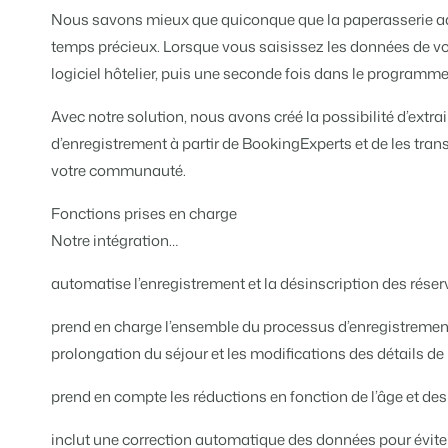
Tarifs
Nous savons mieux que quiconque que la paperasserie a
BEX PMS
Témoignages
Organismes de location de 
Gestion des canaux de distri
temps précieux. Lorsque vous saisissez les données de vos 
Témoignages de nos clients.
Chaînes hôtelières et marques i
Diffusez votre inventaire sur plus
logiciel hôtelier, puis une seconde fois dans le program
Promoteurs immobiliers tour
App Store
Entrez en contact avec 
FR
Avec notre solution, nous avons créé la possibilité d’ext
Développement de projets immobi
Intégrez vos applications et outils
d’enregistrement à partir de BookingExperts et de les tra
Customer Success
votre communauté.
Hôtels
Gestion des propriétaires
Obtenez des réponses à vos ques
Chambres d'hôtel, appartements,
Offrez la transparence que les pro
Fonctions prises en charge
Passez à l'action
Notre intégration…
Services de conciergerie et g
Passez à l'action
Prêt à adopter la croissance ?
Gestion de location de vacances 
Prêt à adopter la croissance ?
automatise l’enregistrement et la désinscription des réser
Développeurs
Construisez votre solution avec n
prend en charge l’ensemble du processus d’enregistrement,
BEX CMS
prolongation du séjour et les modifications des détails de 
Partenaires
Site web
Rejoignez-nous dans notre aventur
prend en compte les réductions en fonction de l’âge et de
Donnez vie à votre marque grâce à
inclut une correction automatique des données pour éviter
Événements