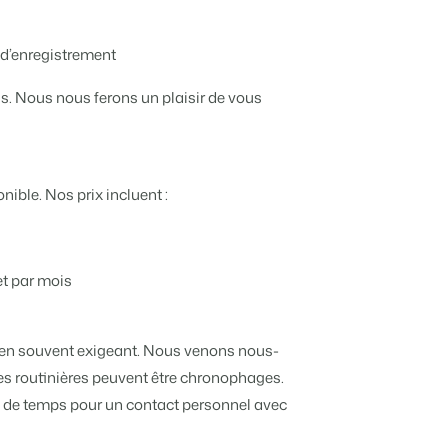
ooking Experts
e d’enregistrement
inies de la plateforme Booking Experts
 Vacances
s. Nous nous ferons un plaisir de vous
Booking Experts pour un parc de vacances
Booking Experts pour un groupe
nible. Nos prix incluent :
et par mois
idien souvent exigeant. Nous venons nous-
es routinières peuvent être chronophages.
ez de temps pour un contact personnel avec