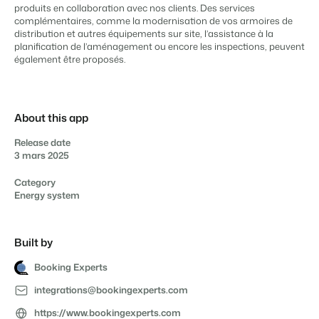
produits en collaboration avec nos clients. Des services
complémentaires, comme la modernisation de vos armoires de
distribution et autres équipements sur site, l’assistance à la
planification de l’aménagement ou encore les inspections, peuvent
également être proposés.
Présentation de Booking Experts
Découvrez les possibilités infinies de la plateforme Booking
Experts
Pour les Parcs de Vacances
About this app
Découvrez les avantages de Booking Experts pour un parc
de vacances
Release date
Pour les Groupes
3 mars 2025
Découvrez les avantages de Booking Experts pour un
groupe
Category
Energy system
Built by
Booking Experts
integrations@bookingexperts.com
https://www.bookingexperts.com