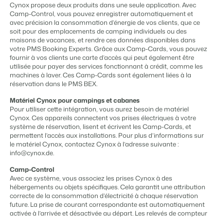
Gestion du contenu
Cynox propose deux produits dans une seule application. Avec
BEX PMS
Des connections pour tous les CMS
Camp-Control, vous pouvez enregistrer automatiquement et
Témoignages
Organismes de location de vacances
Gestion des canaux de distribution
avec précision la consommation d’énergie de vos clients, que ce
Gestion des installations
Témoignages de nos clients.
Chaînes hôtelières et marques indépendantes multiples.
Diffusez votre inventaire sur plusieurs canaux.
soit pour des emplacements de camping individuels ou des
Automatisez et simplifiez vos processus
maisons de vacances, et rendre ces données disponibles dans
Gestion des revenus
votre PMS Booking Experts. Grâce aux Camp-Cards, vous pouvez
Promoteurs immobiliers touristiques
App Store
Entrez en contact avec nous
FR
fournir à vos clients une carte d’accès qui peut également être
Optimisez vos tarifs et votre taux d'occupation
Développement de projets immobiliers.
Intégrez vos applications et outils préférés.
utilisée pour payer des services fonctionnant à crédit, comme les
Conformité
machines à laver. Ces Camp-Cards sont également liées à la
Customer Success
Des applications pour rester conforme aux réglementations en
réservation dans le PMS BEX.
Hôtels
Gestion des propriétaires
vigueur
Obtenez des réponses à vos questions.
Chambres d'hôtel, appartements, chambres d'hôtes et pensions.
Offrez la transparence que les propriétaires méritent.
Comptabilité
Matériel Cynox pour campings et cabanes
Pour utiliser cette intégration, vous aurez besoin de matériel
Gardez vos comptes à jour
Passez à l'action
Cynox. Ces appareils connectent vos prises électriques à votre
Services de conciergerie et gestion locative
Passez à l'action
Systèmes POS
Prêt à adopter la croissance ?
système de réservation, lisent et écrivent les Camp-Cards, et
Gestion de location de vacances et concierges
Prêt à adopter la croissance ?
Connectez vos points de vente à votre PMS
permettent l’accès aux installations. Pour plus d’informations sur
le matériel Cynox, contactez Cynox à l’adresse suivante :
Communications
Développeurs
info@cynox.de.
Prenez le contrôle de la communication client
Construisez votre solution avec notre API ouverte.
BEX CMS
Systèmes énergétiques
Camp-Control
Mesurez votre consommation grâce à des compteurs connectés
Avec ce système, vous associez les prises Cynox à des
Partenaires
Site web
hébergements ou objets spécifiques. Cela garantit une attribution
Rejoignez-nous dans notre aventure pour transformer l'industrie
Donnez vie à votre marque grâce à notre créateur de site.
correcte de la consommation d’électricité à chaque réservation
de l'hospitalité.
future. La prise de courant correspondante est automatiquement
activée à l’arrivée et désactivée au départ. Les relevés de compteur