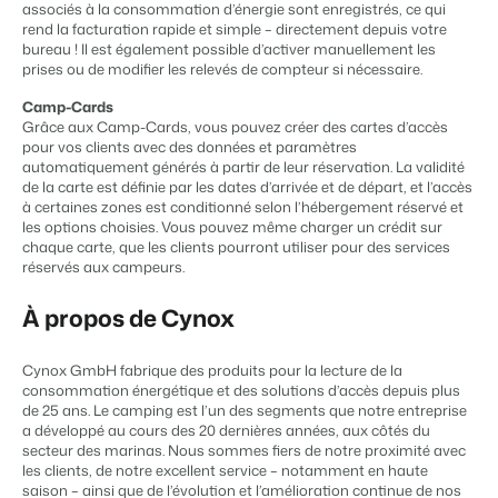
Site web immobilier
Il manque une application?
Événements
associés à la consommation d’énergie sont enregistrés, ce qui
Attirez des prospects pour la vente de vos biens locatifs.
Faites notre connaissance lors de différents événements
rend la facturation rapide et simple – directement depuis votre
bureau ! Il est également possible d’activer manuellement les
APPS
prises ou de modifier les relevés de compteur si nécessaire.
BEX Linguistique
Contactez nos consultants
Trust Center
Accueillez vos clients dans leur langue.
La confiance chez Booking Experts
Camp-Cards
Grâce aux Camp-Cards, vous pouvez créer des cartes d’accès
Contactez nous
pour vos clients avec des données et paramètres
Marketing
automatiquement générés à partir de leur réservation. La validité
À propos de nous
de la carte est définie par les dates d’arrivée et de départ, et l’accès
à certaines zones est conditionné selon l’hébergement réservé et
Marketing en ligne
Service client
les options choisies. Vous pouvez même charger un crédit sur
Prendre un RDV
Démo
La puissante alliance entre stratégie de marque et marketing de
chaque carte, que les clients pourront utiliser pour des services
Obtenez des réponses á vos questions.
performance
réservés aux campeurs.
Emplois / Carrièrres
À propos de Cynox
Marketing Immobilier
Trouvez votre nouveau job de rêve !
Votre projet est vendu en un rien de temps
Cynox GmbH fabrique des produits pour la lecture de la
Contact
Booking Analytics
consommation énergétique et des solutions d’accès depuis plus
Contactez nous.
de 25 ans. Le camping est l’un des segments que notre entreprise
Solution reporting Premium
a développé au cours des 20 dernières années, aux côtés du
secteur des marinas. Nous sommes fiers de notre proximité avec
À propos de nous
les clients, de notre excellent service – notamment en haute
Découvrez les personnes derrière de Booking Experts
saison – ainsi que de l’évolution et l’amélioration continue de nos