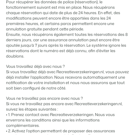
Site web immobilier
Il manque une application?
Événements
Pour récupérer les données de police (réservation), le
Attirez des prospects pour la vente de vos biens locatifs.
fonctionnement suivant est mis en place. Nous récupérons
Faites notre connaissance lors de différents événements
chaque réservation qui date de plus de 24 heures. En effet, des
APPS
modifications peuvent encore être apportées dans les 24
BEX Linguistique
Contactez nos consultants
Trust Center
premières heures, et certains parcs permettent encore une
Accueillez vos clients dans leur langue.
La confiance chez Booking Experts
annulation gratuite pendant cette période.
Ensuite, nous récupérons également toutes les réservations des 8
Contactez nous
derniers jours, car une assurance annulation peut encore être
Marketing
ajoutée jusqu’à 7 jours après la réservation. Le système ignore les
À propos de nous
réservations dont le numéro est déjà connu, afin d’éviter les
doublons.
Marketing en ligne
Service client
Prendre un RDV
Démo
Vous travaillez déjà avec nous ?
La puissante alliance entre stratégie de marque et marketing de
Obtenez des réponses á vos questions.
performance
Si vous travaillez déjà avec Recreatieverzekeringen.nl, vous pouvez
déjà installer l’application. Nous recevons automatiquement une
Emplois / Carrièrres
notification de votre installation et nous nous assurons que tout
Marketing Immobilier
soit bien configuré de notre côté.
Trouvez votre nouveau job de rêve !
Votre projet est vendu en un rien de temps
Vous ne travaillez pas encore avec nous ?
Contact
Si vous ne travaillez pas encore avec Recreatieverzekeringen.nl,
Booking Analytics
suivez les étapes suivantes :
Contactez nous.
Solution reporting Premium
• 1. Prenez contact avec Recreatieverzekeringen. Nous vous
enverrons les conditions ainsi que les informations
À propos de nous
complémentaires.
Découvrez les personnes derrière de Booking Experts
• 2. Activez l’option permettant de proposer des assurances