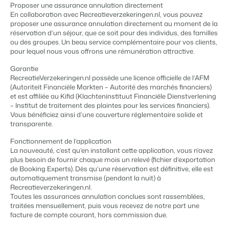
Gestion du contenu
Proposer une assurance annulation directement
BEX PMS
Des connections pour tous les CMS
En collaboration avec Recreatieverzekeringen.nl, vous pouvez
Témoignages
Organismes de location de vacances
Gestion des canaux de distribution
proposer une assurance annulation directement au moment de la
Gestion des installations
Témoignages de nos clients.
Chaînes hôtelières et marques indépendantes multiples.
Diffusez votre inventaire sur plusieurs canaux.
réservation d’un séjour, que ce soit pour des individus, des familles
Automatisez et simplifiez vos processus
ou des groupes. Un beau service complémentaire pour vos clients,
Gestion des revenus
pour lequel nous vous offrons une rémunération attractive.
Promoteurs immobiliers touristiques
App Store
Entrez en contact avec nous
FR
Optimisez vos tarifs et votre taux d'occupation
Développement de projets immobiliers.
Intégrez vos applications et outils préférés.
Garantie
Conformité
RecreatieVerzekeringen.nl possède une licence officielle de l’AFM
Customer Success
Des applications pour rester conforme aux réglementations en
(Autoriteit Financiële Markten – Autorité des marchés financiers)
Hôtels
Gestion des propriétaires
vigueur
Obtenez des réponses à vos questions.
et est affiliée au Kifid (Klachteninstituut Financiële Dienstverlening
Chambres d'hôtel, appartements, chambres d'hôtes et pensions.
Offrez la transparence que les propriétaires méritent.
Comptabilité
– Institut de traitement des plaintes pour les services financiers).
Vous bénéficiez ainsi d’une couverture réglementaire solide et
Gardez vos comptes à jour
Passez à l'action
transparente.
Services de conciergerie et gestion locative
Passez à l'action
Systèmes POS
Prêt à adopter la croissance ?
Gestion de location de vacances et concierges
Prêt à adopter la croissance ?
Connectez vos points de vente à votre PMS
Fonctionnement de l’application
La nouveauté, c’est qu’en installant cette application, vous n’avez
Communications
Développeurs
plus besoin de fournir chaque mois un relevé (fichier d’exportation
Prenez le contrôle de la communication client
Construisez votre solution avec notre API ouverte.
BEX CMS
de Booking Experts). Dès qu’une réservation est définitive, elle est
Systèmes énergétiques
automatiquement transmise (pendant la nuit) à
Mesurez votre consommation grâce à des compteurs connectés
Recreatieverzekeringen.nl.
Partenaires
Site web
Toutes les assurances annulation conclues sont rassemblées,
Rejoignez-nous dans notre aventure pour transformer l'industrie
Donnez vie à votre marque grâce à notre créateur de site.
traitées mensuellement, puis vous recevez de notre part une
de l'hospitalité.
facture de compte courant, hors commission due.