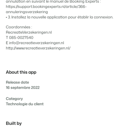
annulation en suivant le manuel de Booking Experts :
https://support.bookingexperts.nl/article/366-
annuleringsverzekering
• 3. Installez la nouvelle application pour établir la connexion.
Coordonnées :
Présentation de Booking Experts
RecreatieVerzekeringen.nl
Découvrez les possibilités infinies de la plateforme Booking
T 085-0027540
Experts
E info@recreatieverzekeringen.nl
Pour les Parcs de Vacances
http://www.recreatieverzekeringen.nl/
Découvrez les avantages de Booking Experts pour un parc
de vacances
Pour les Groupes
Découvrez les avantages de Booking Experts pour un
About this app
groupe
Release date
16 septembre 2022
Category
Technologie du client
Built by