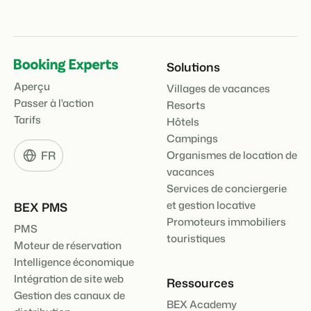
Présentation de Booking Experts
Solutions
Découvrez les possibilités infinies de la plateforme Booking
Aperçu
Villages de vacances
Experts
Passer à l'action
Resorts
Pour les Parcs de Vacances
Tarifs
Hôtels
Découvrez les avantages de Booking Experts pour un parc
de vacances
Campings
Pour les Groupes
FR
Organismes de location de
Découvrez les avantages de Booking Experts pour un
vacances
groupe
Services de conciergerie
et gestion locative
BEX PMS
Promoteurs immobiliers
PMS
touristiques
Moteur de réservation
Intelligence économique
Intégration de site web
Ressources
Gestion des canaux de
BEX Academy