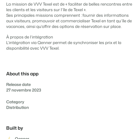
Gestion du contenu
La mission de VVV Texel est de « faciliter de belles rencontres entre
BEX PMS
Des connections pour tous les CMS
les clients et les visiteurs sur l’île de Texel ».
Témoignages
Organismes de location de vacances
Gestion des canaux de distribution
Ses principales missions comprennent : fournir des informations
Gestion des installations
Témoignages de nos clients.
Chaînes hôtelières et marques indépendantes multiples.
Diffusez votre inventaire sur plusieurs canaux.
aux visiteurs, promouvoir et commercialiser Texel en tant qu’île de
Automatisez et simplifiez vos processus
vacances, ainsi qu’offrir des options de réservation sur place.
Gestion des revenus
Promoteurs immobiliers touristiques
App Store
Entrez en contact avec nous
FR
À propos de l’intégration
Optimisez vos tarifs et votre taux d'occupation
Développement de projets immobiliers.
Intégrez vos applications et outils préférés.
L’intégration via Qenner permet de synchroniser les prix et la
Conformité
disponibilité avec VVV Texel.
Customer Success
Des applications pour rester conforme aux réglementations en
Hôtels
Gestion des propriétaires
vigueur
Obtenez des réponses à vos questions.
Chambres d'hôtel, appartements, chambres d'hôtes et pensions.
Offrez la transparence que les propriétaires méritent.
Comptabilité
Gardez vos comptes à jour
Passez à l'action
About this app
Services de conciergerie et gestion locative
Passez à l'action
Systèmes POS
Prêt à adopter la croissance ?
Gestion de location de vacances et concierges
Prêt à adopter la croissance ?
Release date
Connectez vos points de vente à votre PMS
27 novembre 2023
Communications
Développeurs
Prenez le contrôle de la communication client
Construisez votre solution avec notre API ouverte.
BEX CMS
Category
Systèmes énergétiques
Distribution
Mesurez votre consommation grâce à des compteurs connectés
Partenaires
Site web
Rejoignez-nous dans notre aventure pour transformer l'industrie
Donnez vie à votre marque grâce à notre créateur de site.
de l'hospitalité.
Built by
Qenner