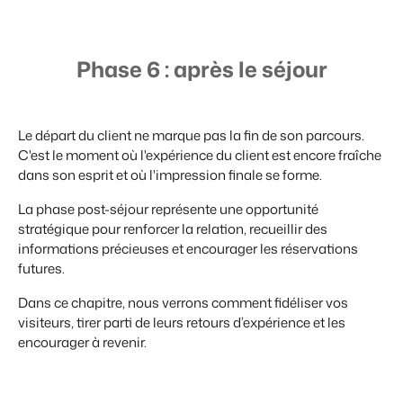
Site web immobilier
Événements
Attirez des prospects pour la vente de vos biens locatifs.
Faites notre connaissance lors de différents événements
BEX Linguistique
Phase 6 : après le séjour
Trust Center
Accueillez vos clients dans leur langue.
La confiance chez Booking Experts
Marketing
Le départ du client ne marque pas la fin de son parcours.
À propos de nous
C'est le moment où l'expérience du client est encore fraîche
dans son esprit et où l'impression finale se forme.
Marketing en ligne
Service client
La puissante alliance entre stratégie de marque et marketing de
Obtenez des réponses á vos questions.
La phase post-séjour représente une opportunité
performance
stratégique pour renforcer la relation, recueillir des
Emplois / Carrièrres
informations précieuses et encourager les réservations
Marketing Immobilier
Trouvez votre nouveau job de rêve !
futures.
Votre projet est vendu en un rien de temps
Dans ce chapitre, nous verrons comment fidéliser vos
Contact
Booking Analytics
visiteurs, tirer parti de leurs retours d’expérience et les
Contactez nous.
Solution reporting Premium
encourager à revenir.
À propos de nous
Découvrez les personnes derrière de Booking Experts