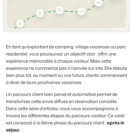
Partenariats
BEX PMS
Plus forts ensemble
Témoignages
Organismes de location de vacances
Gestion des canaux de distribution
Témoignages de nos clients.
Chaînes hôtelières et marques indépendantes multiples.
Diffusez votre inventaire sur plusieurs canaux.
Promoteurs immobiliers touristiques
App Store
Entrez en contact avec nous
FR
Développement de projets immobiliers.
Intégrez vos applications et outils préférés.
Contacter les ventes
Démo
En tant qu’exploitant de camping, village vacances ou parc
Customer Success
Hôtels
Gestion des propriétaires
résidentiel, vous poursuivez un objectif clair : offrir une
Obtenez des réponses à vos questions.
Chambres d'hôtel, appartements, chambres d'hôtes et pensions.
Offrez la transparence que les propriétaires méritent.
expérience mémorable à chaque visiteur. Mais cette
expérience ne commence pas à l’arrivée sur site. Elle débute
Passez à l'action
Services de conciergerie et gestion locative
Passez à l'action
Prêt à adopter la croissance ?
bien plus tôt, au moment où vos futurs clients commencent
Gestion de location de vacances et concierges
Prêt à adopter la croissance ?
à rêver de leurs prochaines vacances.
Développeurs
Un parcours client bien pensé et automatisé permet de
Construisez votre solution avec notre API ouverte.
BEX CMS
transformer cette envie diffuse en réservation concrète.
Dans cette série d’articles, nous vous accompagnons à
Partenaires
Site web
travers les différentes étapes du parcours visiteur. Ce volet
Rejoignez-nous dans notre aventure pour transformer l'industrie
Donnez vie à votre marque grâce à notre créateur de site.
de l'hospitalité.
est consacré à la 6ème phase du parcours client :
après le
séjour
.