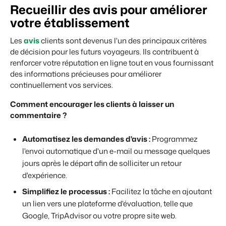
Recueillir des avis pour améliorer
votre établissement
Les
avis
clients sont devenus l'un des principaux critères
Présentation de Booking Experts
de décision pour les futurs voyageurs. Ils contribuent à
Découvrez les possibilités infinies de la plateforme Booking
renforcer votre réputation en ligne tout en vous fournissant
Experts
des informations précieuses pour améliorer
Pour les Parcs de Vacances
continuellement vos services.
Découvrez les avantages de Booking Experts pour un parc
de vacances
Comment encourager les clients à laisser un
Pour les Groupes
commentaire ?
Découvrez les avantages de Booking Experts pour un
groupe
Automatisez les demandes d'avis :
Programmez
l'envoi automatique d'un e-mail ou message quelques
jours après le départ afin de solliciter un retour
d'expérience.
Simplifiez le processus :
Facilitez la tâche en ajoutant
un lien vers une plateforme d'évaluation, telle que
Google, TripAdvisor ou votre propre site web.