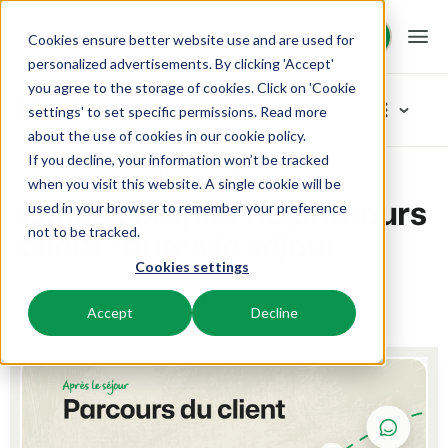
Démo
Démo
Cookies ensure better website use and are used for
personalized advertisements. By clicking 'Accept'
you agree to the storage of cookies. Click on 'Cookie
Plateforme
Blog
settings' to set specific permissions. Read more
about the use of cookies in
our cookie policy
.
If you decline, your information won’t be tracked
BEX PMS
Solutions
Home
Inspiration
Guide complet du parcours client : après le séjour
Explorer les catégories
when you visit this website. A single cookie will be
Guide complet du parcours
used in your browser to remember your preference
PMS
Tout
Booking Experts pour:
Ressources
client : après le séjour
not to be tracked.
Optimisez votre back-office.
Nos derniers articles de blog
Cookies settings
Inspiration
Campings
Moteur de Réservation
Connaissance
Tarifs
Inspiration
Aires de camping, tentes de glamping et caravanes.
25 juin 2025
4 min read
Cynthia
Boostez les réservations directes via votre site web.
Accept
Decline
Marketing
Conseils & astuces
BEX Academy
Villages de vacances
Intelligence économique
Témoignages
Produit
Suivez des cours en ligne et devenez un expert.
Villas, bungalows, chalets et hébergements nature.
Optimisez vos décisions grâce à l'analyse des données.
Du concept à la solution
Équipe & Culture
Blog
Resorts
Intégration de site web
Se connecter
Axé sur le succès
Découvrez les tendances du secteur et des conseils pratiques.
Stations de ski, de bien-être, de plongée et de golf.
Vous avez déjà un site web ? L'intégration est possible.
Tarifs