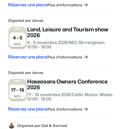
Réservez une place
Plus d'informations
Organisé par James
Présentation de Booking Experts
Land, Leisure and Tourism show
2026
Découvrez les possibilités infinies de la plateforme Booking
4 - 5
Experts
4 - 5 novembre 2026
·
NEC Birmingham
·
Pour les Parcs de Vacances
NOV.
10:00 - 18:00
Découvrez les avantages de Booking Experts pour un parc
de vacances
Réservez une place
Plus d'informations
Pour les Groupes
Découvrez les avantages de Booking Experts pour un
groupe
Organisé par James
Hoseasons Owners Conference
2026
17 - 18
17 - 18 novembre 2026
·
Celtic Manor, Wales
·
NOV.
10:00 - 18:00
Réservez une place
Plus d'informations
Organisé par Giel & Sarmed