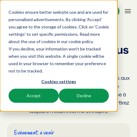
Démo
Démo
Cookies ensure better website use and are used for
personalized advertisements. By clicking 'Accept'
you agree to the storage of cookies. Click on 'Cookie
Plateforme
settings' to set specific permissions. Read more
BEX Événements
about the use of cookies in
our cookie policy
.
Événements pour vous
If you decline, your information won’t be tracked
BEX PMS
Solutions
inspirer
when you visit this website. A single cookie will be
used in your browser to remember your preference
PMS
Booking Experts pour:
Ressources
not to be tracked.
Optimisez votre back-office.
Des formations intimistes pour réceptionnistes aux
Cookies settings
Campings
grands événements axés sur le partage de
Moteur de Réservation
Connaissance
Tarifs
Aires de camping, tentes de glamping et caravanes.
Boostez les réservations directes via votre site web.
connaissances — il y a toujours quelque chose à
Accept
Decline
découvrir. Quel que soit votre choix, vous repartirez
BEX Academy
Villages de vacances
Intelligence économique
Témoignages
toujours mieux informé et inspiré.
Suivez des cours en ligne et devenez un expert.
Villas, bungalows, chalets et hébergements nature.
Optimisez vos décisions grâce à l'analyse des données.
Blog
Resorts
Intégration de site web
Se connecter
Événement à venir
Découvrez les tendances du secteur et des conseils pratiques.
Stations de ski, de bien-être, de plongée et de golf.
Vous avez déjà un site web ? L'intégration est possible.
Tarifs