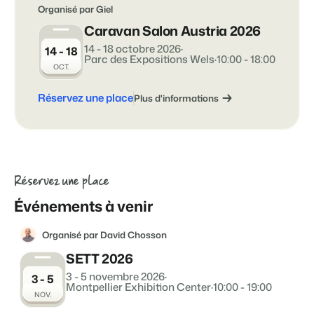
Site web immobilier
Événements
Organisé par Giel
Attirez des prospects pour la vente de vos biens locatifs.
Faites notre connaissance lors de différents événements
Caravan Salon Austria 2026
BEX Linguistique
14 - 18 octobre 2026
·
14 - 18
Trust Center
Parc des Expositions Wels
·
10:00 - 18:00
Accueillez vos clients dans leur langue.
La confiance chez Booking Experts
OCT.
Réservez une place
Plus d'informations
Marketing
À propos de nous
Marketing en ligne
Service client
La puissante alliance entre stratégie de marque et marketing de
Obtenez des réponses á vos questions.
performance
Réservez une place
Emplois / Carrièrres
Marketing Immobilier
Événements à venir
Trouvez votre nouveau job de rêve !
Votre projet est vendu en un rien de temps
Organisé par David Chosson
Contact
Booking Analytics
Contactez nous.
SETT 2026
Solution reporting Premium
3 - 5 novembre 2026
·
3 - 5
Montpellier Exhibition Center
·
10:00 - 19:00
À propos de nous
NOV.
Découvrez les personnes derrière de Booking Experts