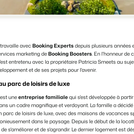
Site web immobilier
Faites notre connaissance lors d
Attirez des prospects pour la vent
Trust Center
BEX Linguistique
La confiance chez Booking Exper
Accueillez vos clients dans leur l
À propos de nous
Marketing
travaille avec
Booking Experts
depuis plusieurs années et
ervices marketing de
Booking Boosters
. En l'honneur de 
Service client
Marketing en ligne
s'est entretenu avec la propriétaire Patricia Smeets au suje
Obtenez des réponses á vos ques
La puissante alliance entre stra
eloppement et de ses projets pour l'avenir.
Emplois / Carrièrres
Marketing Immobilier
 parc de loisirs de luxe
Trouvez votre nouveau job de rêve
Votre projet est vendu en un rien
 est une
entreprise familiale
qui s'est développée à parti
Contact
Booking Analytics
ns un cadre magnifique et verdoyant. La famille a décidé
Contactez nous.
Solution reporting Premium
 parc de loisirs de luxe, avec des maisons de vacances s
À propos de nous
onieusement dans le paysage. Depuis le début de la locat
Découvrez les personnes derrièr
é de s'améliorer et de s'agrandir. Le dernier logement est 