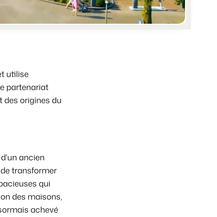
e différents événements
e de vos biens locatifs.
ts
angue.
 utilise
ce partenariat
t des origines du
tions.
tégie de marque et marketing de performance
 !
 de temps
r d'un ancien
 de transformer
pacieuses qui
ion des maisons,
e de Booking Experts
désormais achevé