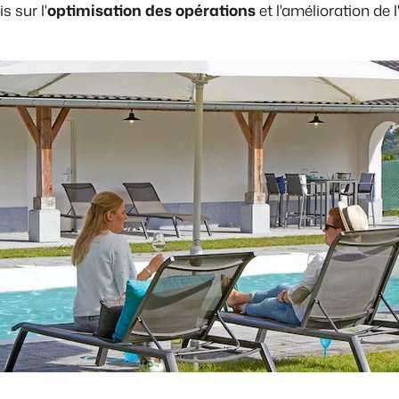
s sur l'
optimisation des opérations
et l'amélioration de 
Présentation de B
Découvrez les possibilités inf
Pour les Parcs de
Découvrez les avantages de 
Pour les Groupes
Découvrez les avantages de 