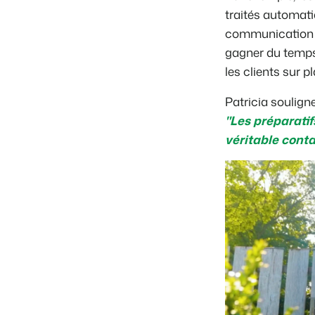
traités automati
communication cl
gagner du temps
les clients
sur p
Patricia souligne
"Les préparati
véritable cont