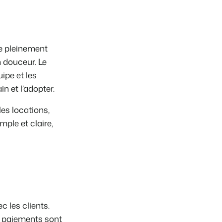
te pleinement
n douceur. Le
uipe et les
 et l’adopter.
les locations,
mple et claire,
c les clients
.
es paiements sont