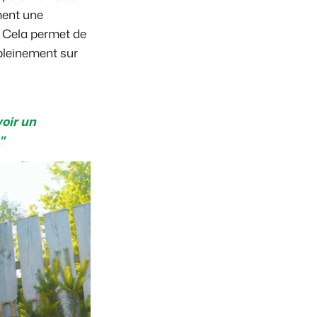
ment une
s. Cela permet de
pleinement sur
oir un
."