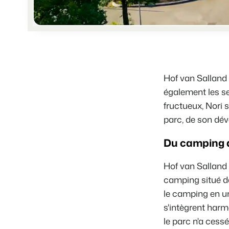
Hof van Salland 
également les s
fructueux, Nori 
parc, de son dév
Du camping au
Hof van Salland
camping situé da
le camping en un
s'intègrent harm
le parc n'a cess