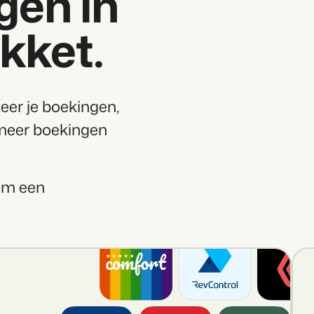
gen in
Klantverhaal Hofpa
kket.
eer je boekingen,
 meer boekingen
 om een