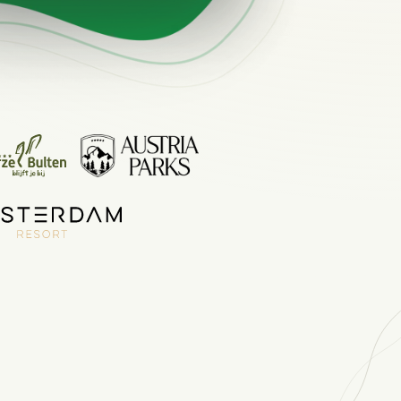
heden van het Booking Experts Platform.
ken
Experts kennen
ing Experts voor Vakantieparken.
king Experts voor Concerns & Groepen.
parken