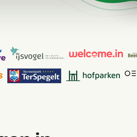
Contact
Neem contact op
BEX Overzicht
Ontdek de eindeloze mogelijk
Over ons
Voor Vakantiepar
Leer de mensen achter Booking 
Ontdek de voordelen van Book
Voor Concerns
Ontdek de voordelen van Boo
Vastgoedprojecten
transformeren tot
volgeboekte vakantie