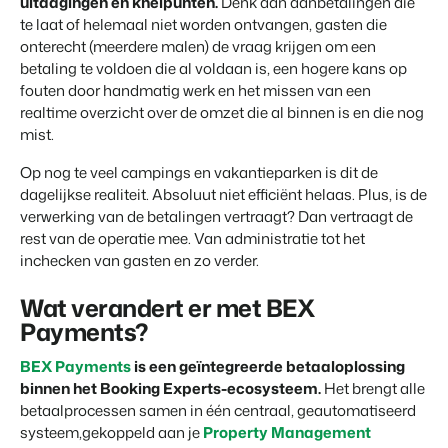
uitdagingen en knelpunten.
Denk aan aanbetalingen die
Contact
te laat of helemaal niet worden ontvangen, gasten die
Neem contact op
onterecht (meerdere malen) de vraag krijgen om een
betaling te voldoen die al voldaan is, een hogere kans op
BEX Overzicht
Over ons
fouten door handmatig werk en het missen van een
Ontdek de eindeloze mogelijkheden van het Booking
Leer de mensen achter Booking Experts kennen
realtime overzicht over de omzet die al binnen is en die nog
Experts Platform.
mist.
Voor Vakantieparken
Ontdek de voordelen van Booking Experts voor
Op nog te veel campings en vakantieparken is dit de
Vakantieparken.
dagelijkse realiteit. Absoluut niet efficiënt helaas. Plus, is de
Voor Concerns
verwerking van de betalingen vertraagt? Dan vertraagt de
Ontdek de voordelen van Booking Experts voor Concerns &
Groepen.
rest van de operatie mee. Van administratie tot het
inchecken van gasten en zo verder.
Wat verandert er met BEX
Payments?
BEX Payments
is een geïntegreerde betaaloplossing
binnen het Booking Experts-ecosysteem.
Het brengt alle
Vastgoedprojecten
betaalprocessen samen in één centraal, geautomatiseerd
transformeren tot
systeem,gekoppeld aan je
Property Management
volgeboekte vakantieparken