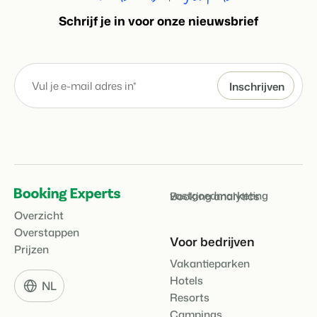
S
chrijf je in voor onze nieuwsbrief
vastgoedmarketing
Booking analytics
Overzicht
Overstappen
Voor bedrijven
Prijzen
Vakantieparken
Hotels
NL
Resorts
Campings