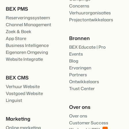
Concerns
BEX PMS
Verhuurorganisaties
Reserveringssysteem
Projectontwikkelaars
Channel Management
Zoek & Boek
Bronnen
App Store
Business Intelligence
BEX Educate | Pro
Eigenaren Omgeving
Events
Website Integratie
Blog
Ervaringen
Partners
BEX CMS
Ontwikkelaars
Verhuur Website
Trust Center
Vastgoed Website
Linguist
Over ons
Over ons
Marketing
Customer Success
Online marketing