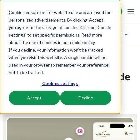
Demo aanvragen
Demo aanvragen
Cookies ensure better website use and are used for
personalized advertisements. By clicking 'Accept'
you agree to the storage of cookies. Click on 'Cookie
Platform
Blog
settings' to set specific permissions. Read more
about the use of cookies in
our cookie policy
.
If you decline, your information won’t be tracked
BEX PMS
Oplossingen
Home
Inspiratie
BEX Payments – Eenvoudig betalen voor de recreatiebranche
Blader in categoriëen
when you visit this website. A single cookie will be
BEX Payments –
used in your browser to remember your preference
Reserveringssysteem
Nieuw
Booking Experts voor:
Resources
Eenvoudig betalen voor de
not to be tracked.
Beheer alle back office processen.
Vers van de pers
recreatiebranche
Cookies settings
Inspiratie
Vakantieparken
Channel Management
Kennis
Prijzen
Klaar voor innovatie
Villa's, bungalows, chalets en boomhutten.
Adverteer jouw aanbod op een mix van kanalen.
Accept
Decline
Product
22 juni 2026
Leestijd 5 min
Nienke
Van idee tot oplossing
BEX Educate | Pro
Hotels
Zoek & Boek
Klantverhalen
Team en Cultuur
Blijven leren, blijven leiden in de recreatie.
Hotelkamers, appartementen, B&Bs en pensions.
Boost directe boekingen via jouw website.
Toegewijd aan succes
Marketing
BEX Educate | NextGen
Resorts
App Store
BEX Overzicht
Tips en werkwijzen
Kennis en groei voor de recreatie-expert van de toekomst.
Ski-, spa-, duik- en golfresorts.
Integreer jouw favoriete apps en tools.
Voor vakantieparken