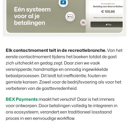
Partnerships
Voor campings
Samen sterker
Blog
Campings
Business Intelligence
Overstappen naar BEX
Lees over trends in de sector en krijg tips.
Kampeerplaatsen, glamping tenten en caravans.
Maak betere keuzes op basis van data.
Login
Prijzen
Ervaringen
Uitgelicht
Concerns & Groepen
Eigenaren Management
Ervaringen van onze gebruikers.
Ketens en individuele merken.
Bied transparantie aan eigenaren.
BLOG
4 Redenen waarom jij moet
Elk contactmoment telt in de recreatiebranche.
Van het
Verhuurorganisaties
Website Integratie
Kom in contact
NL
overstappen op facturatie bij
eerste contactmoment tijdens het boeken totdat de gast
Exclusieve verhuur en resellers.
Heb je al een website? Integratie is mogelijk.
vertrek.
zich uitcheckt en gedag zegt. Daar zien we vaak
Customer Success
Lees meer
versnipperde, handmatige en onnodig ingewikkelde
Projectontwikkelaars
Overstappen naar BEX
Krijg antwoord op jouw vragen.
betaalprocessen. Dit leidt tot inefficiëntie, fouten en
Vastgoed en nieuwbouwprojecten.
Klaar om te groeien?
gemiste kansen. Zowel voor de bedrijfsvoering als voor het
Developers
verbeteren van de gasttevredenheid.
Contact sales
Demo aanvragen
Kleinschalige recreatiebedrijven
Ontwikkel jouw oplossing met onze open API.
BEX CMS
Vakantieboerderijen, appartementen en boetiekhotels
BEX Payments
maakt het verschil! Daar is het immers
voor ontworpen. Door betalingen volledig te integreren in
Overstappen naar BEX
Verhuurwebsite
ons ecosysteem, verandert een traditioneel losstaand
Klaar om te groeien?
Breng je merk tot leven met onze websitebouwer.
proces in een eenvoudige workflow.
Partners