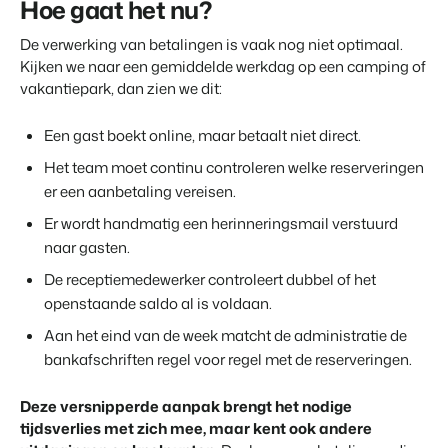
Vastgoedwebsite
Hoe gaat het nu?
Samen transformeren wij de recreatiebranche.
Genereer leads voor jouw verkoopobjecten.
De verwerking van betalingen is vaak nog niet optimaal.
Onboarding
Kijken we naar een gemiddelde werkdag op een camping of
BEX Linguist
Samen van start. Vandaag nog.
vakantiepark, dan zien we dit:
Begroet gasten in hun eigen taal.
Events
Een gast boekt online, maar betaalt niet direct.
Marketing
Van thema trainingen tot kennisevents.
Het team moet continu controleren welke reserveringen
Dankzij Booking Experts
er een aanbetaling vereisen.
kunnen we ons volledig
Trust Center
Online Marketing
focussen op gastvrijheid!
Vertrouwen bij Booking Experts
De krachtige combinatie van branding en performance marketing
Er wordt handmatig een herinneringsmail verstuurd
Gijs Meerdink
naar gasten.
welcome.in
Recreatief Vastgoedmarketing
Over ons
De receptiemedewerker controleert dubbel of het
Jouw project uitverkocht in een mum van tijd.
openstaande saldo al is voldaan.
Customer Success Team
Aan het eind van de week matcht de administratie de
Booking Analytics
Krijg antwoord op jouw vragen
Premium BI Tool.
bankafschriften regel voor regel met de reserveringen.
Vacatures
Deze versnipperde aanpak brengt het nodige
Vind jouw nieuwe droombaan
tijdsverlies met zich mee, maar kent ook andere