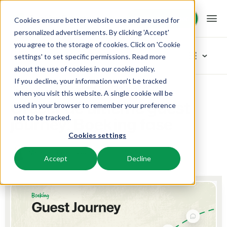
Demo aanvragen
Demo aanvragen
Cookies ensure better website use and are used for
personalized advertisements. By clicking 'Accept'
you agree to the storage of cookies. Click on 'Cookie
Platform
Blog
settings' to set specific permissions. Read more
about the use of cookies in
our cookie policy
.
If you decline, your information won’t be tracked
BEX PMS
Oplossingen
Home
Inspiratie
Creëer dé ultieme guest journey: Boeking fase
Blader in categoriëen
when you visit this website. A single cookie will be
Creëer dé ultieme guest
used in your browser to remember your preference
Reserveringssysteem
Nieuw
Booking Experts voor:
Resources
journey: Boeking fase
not to be tracked.
Beheer alle back office processen.
Vers van de pers
Cookies settings
Inspiratie
Vakantieparken
Channel Management
Kennis
Prijzen
Klaar voor innovatie
Villa's, bungalows, chalets en boomhutten.
15 mei 2025
Leestijd 3 min
Manon
Adverteer jouw aanbod op een mix van kanalen.
Accept
Decline
Product
Van idee tot oplossing
BEX Educate | Pro
Hotels
Zoek & Boek
Klantverhalen
Team en Cultuur
Blijven leren, blijven leiden in de recreatie.
Hotelkamers, appartementen, B&Bs en pensions.
Boost directe boekingen via jouw website.
Toegewijd aan succes
Marketing
BEX Educate | NextGen
Resorts
App Store
BEX Overzicht
Tips en werkwijzen
Kennis en groei voor de recreatie-expert van de toekomst.
Ski-, spa-, duik- en golfresorts.
Integreer jouw favoriete apps en tools.
Voor vakantieparken