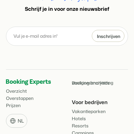
S
chrijf je in voor onze nieuwsbrief
vastgoedmarketing
Booking analytics
Overzicht
Overstappen
Voor bedrijven
Prijzen
Vakantieparken
Hotels
NL
Resorts
Campings