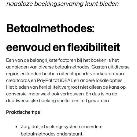
naadloze boekingservaring kunt bieden.
Contact
Neem contact op
Betaalmethodes:
BEX Overzicht
Over ons
Ontdek de eindeloze mogelijkheden van het Booking
Leer de mensen achter Booking Experts kennen
Experts Platform.
Voor Vakantieparken
eenvoud en flexibiliteit
Ontdek de voordelen van Booking Experts voor
Vakantieparken.
Voor Concerns
Een van de belangrijkste factoren bij het boeken is het
aanbieden van diverse betaalmethodes. Gasten uit diverse
Ontdek de voordelen van Booking Experts voor Concerns &
Groepen.
regio’s en landen hebben uiteenlopende voorkeuren: van
creditcards en PayPal tot iDEAL en andere lokale opties.
Het bieden van flexibiliteit vergroot niet alleen de kans op
conversie, maar wekt ook vertrouwen. En dus is nu de
daadwerkelijke boeking sneller een feit geworden.
Praktische tips
Vastgoedprojecten
Zorg dat je boekingssysteem meerdere
transformeren tot
volgeboekte vakantieparken
betaalmethodes ondersteunt.