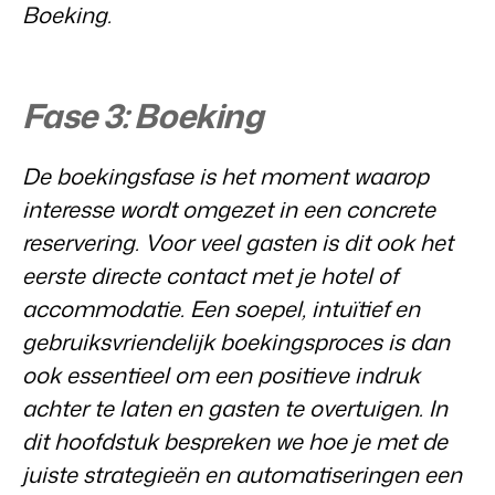
Vastgoedwebsite
Boeking.
Samen transformeren wij de recreatiebranche.
Genereer leads voor jouw verkoopobjecten.
Onboarding
BEX Linguist
Samen van start. Vandaag nog.
Begroet gasten in hun eigen taal.
Fase 3: Boeking
Events
Marketing
Van thema trainingen tot kennisevents.
De boekingsfase is het moment waarop
Dankzij Booking Experts
interesse wordt omgezet in een concrete
kunnen we ons volledig
Trust Center
Online Marketing
focussen op gastvrijheid!
reservering. Voor veel gasten is dit ook het
Vertrouwen bij Booking Experts
De krachtige combinatie van branding en performance marketing
Gijs Meerdink
eerste directe contact met je hotel of
welcome.in
Recreatief Vastgoedmarketing
accommodatie. Een soepel, intuïtief en
Over ons
Jouw project uitverkocht in een mum van tijd.
gebruiksvriendelijk boekingsproces is dan
Customer Success Team
ook essentieel om een positieve indruk
Booking Analytics
Krijg antwoord op jouw vragen
Premium BI Tool.
achter te laten en gasten te overtuigen. In
dit hoofdstuk bespreken we hoe je met de
Vacatures
Vind jouw nieuwe droombaan
juiste strategieën en automatiseringen een