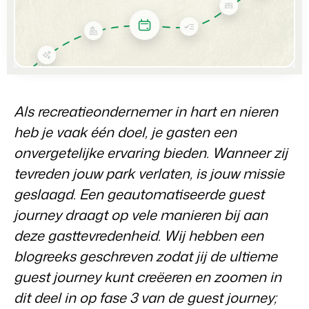
Partnerships
Voor campings
Samen sterker
Blog
Campings
Business Intelligence
Overstappen naar BEX
Lees over trends in de sector en krijg tips.
Kampeerplaatsen, glamping tenten en caravans.
Maak betere keuzes op basis van data.
Login
Prijzen
Ervaringen
Uitgelicht
Concerns & Groepen
Eigenaren Management
Ervaringen van onze gebruikers.
Ketens en individuele merken.
Bied transparantie aan eigenaren.
Als recreatieondernemer in hart en nieren
BLOG
4 Redenen waarom jij moet
Verhuurorganisaties
Website Integratie
Kom in contact
NL
heb je vaak één doel, je gasten een
overstappen op facturatie bij
Exclusieve verhuur en resellers.
Heb je al een website? Integratie is mogelijk.
vertrek.
onvergetelijke ervaring bieden. Wanneer zij
Customer Success
Lees meer
Projectontwikkelaars
tevreden jouw park verlaten, is jouw missie
Overstappen naar BEX
Krijg antwoord op jouw vragen.
Vastgoed en nieuwbouwprojecten.
Klaar om te groeien?
geslaagd. Een geautomatiseerde guest
Developers
journey draagt op vele manieren bij aan
Contact sales
Demo aanvragen
Kleinschalige recreatiebedrijven
Ontwikkel jouw oplossing met onze open API.
BEX CMS
Vakantieboerderijen, appartementen en boetiekhotels
deze gasttevredenheid. Wij hebben een
blogreeks geschreven zodat jij de ultieme
Overstappen naar BEX
Verhuurwebsite
Klaar om te groeien?
guest journey kunt creëeren en zoomen in
Breng je merk tot leven met onze websitebouwer.
dit deel in op fase 3 van de guest journey;
Partners