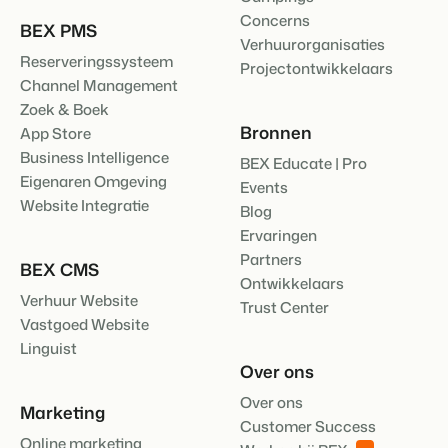
Concerns
BEX PMS
Verhuurorganisaties
Reserveringssysteem
Projectontwikkelaars
Channel Management
Zoek & Boek
Bronnen
App Store
Business Intelligence
BEX Educate | Pro
Eigenaren Omgeving
Events
Website Integratie
Blog
Ervaringen
Partners
BEX CMS
Ontwikkelaars
Verhuur Website
Trust Center
Vastgoed Website
Linguist
Over ons
Over ons
Marketing
Customer Success
Online marketing