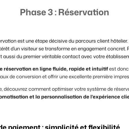
Phase 3 : Réservation
Présentation de B
Découvrez les possibilités inf
Pour les Parcs de
Découvrez les avantages de 
Pour les Groupes
rvation est une étape décisive du parcours client hôtelier.
Découvrez les avantages de 
térêt d’un visiteur se transforme en engagement concret.
agit aussi du premier véritable contact avec votre établisse
 réservation en ligne fluide, rapide et intuitif
est donc 
taux de conversion et offrir une excellente première impre
e, découvrez comment optimiser votre système de réserva
utomatisation et la personnalisation de l’expérience cli
 paiement : simplicité et flexibilité