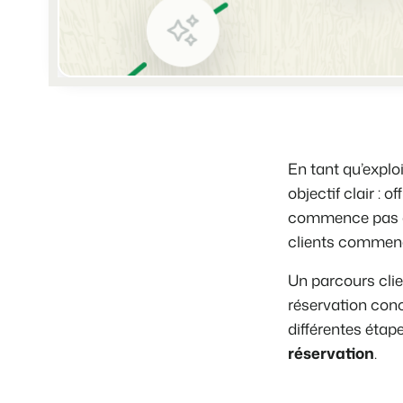
En tant qu’explo
objectif clair :
commence pas à l
clients commenc
Un parcours clie
réservation conc
différentes étap
réservation
.