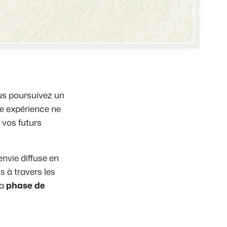
e différents événements
e de vos biens locatifs.
ts
angue.
ous poursuivez un
te expérience ne
tions.
tégie de marque et marketing de performance
 vos futurs
 !
 de temps
nvie diffuse en
 à travers les
la
phase de
e de Booking Experts