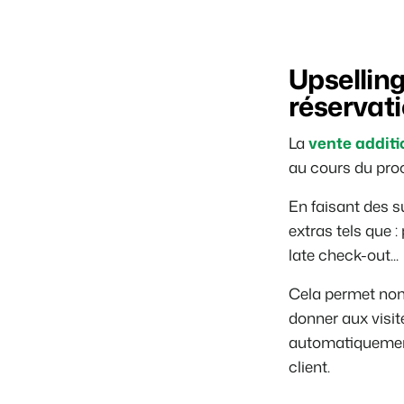
Upselling
réservat
La
vente additi
au cours du pro
En faisant des s
extras tels que 
late check-out...
Cela permet non
donner aux visit
automatiquement
client.