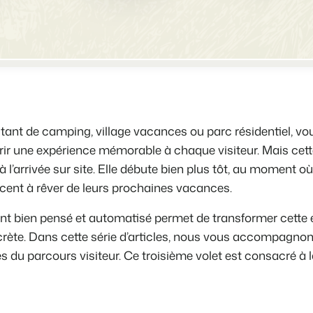
Site web immobilier
Faites notre connaissance lors d
Attirez des prospects pour la vent
Trust Center
BEX Linguistique
La confiance chez Booking Exper
Accueillez vos clients dans leur l
À propos de nous
Marketing
itant de camping, village vacances ou parc résidentiel, v
Service client
Marketing en ligne
 offrir une expérience mémorable à chaque visiteur. Mais cet
Obtenez des réponses á vos ques
La puissante alliance entre stra
’arrivée sur site. Elle débute bien plus tôt, au moment où
Emplois / Carrièrres
ent à rêver de leurs prochaines vacances.
Marketing Immobilier
Trouvez votre nouveau job de rêve
Votre projet est vendu en un rien
nt bien pensé et automatisé permet de transformer cette e
Contact
rète. Dans cette série d’articles, nous vous accompagnons
Booking Analytics
Contactez nous.
Solution reporting Premium
es du parcours visiteur. Ce troisième volet est consacré à 
À propos de nous
Découvrez les personnes derrièr