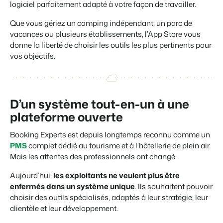
logiciel parfaitement adapté à votre façon de travailler.
Que vous gériez un camping indépendant, un parc de
vacances ou plusieurs établissements, l’App Store vous
donne la liberté de choisir les outils les plus pertinents pour
Présentation de Booking Experts
vos objectifs.
Découvrez les possibilités infinies de la plateforme Booking
Experts
Pour les Parcs de Vacances
Découvrez les avantages de Booking Experts pour un parc
de vacances
D’un système tout-en-un à une
Pour les Groupes
plateforme ouverte
Découvrez les avantages de Booking Experts pour un
groupe
Booking Experts est depuis longtemps reconnu comme un
PMS
complet dédié au tourisme et à l’hôtellerie de plein air.
Mais les attentes des professionnels ont changé.
Aujourd’hui,
les exploitants ne veulent plus être
enfermés dans un système unique
. Ils souhaitent pouvoir
choisir des outils spécialisés, adaptés à leur stratégie, leur
clientèle et leur développement.