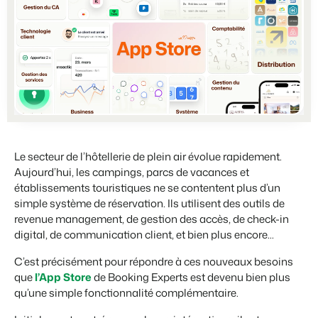
Partenariats
BEX PMS
Plus forts ensemble
Témoignages
Organismes de location de vacances
Gestion des canaux de distribution
Témoignages de nos clients.
Chaînes hôtelières et marques indépendantes multiples.
Diffusez votre inventaire sur plusieurs canaux.
Promoteurs immobiliers touristiques
App Store
Entrez en contact avec nous
Développement de projets immobiliers.
Intégrez vos applications et outils préférés.
Contacter les ventes
Démo
Customer Success
Hôtels
Gestion des propriétaires
Obtenez des réponses à vos questions.
Chambres d'hôtel, appartements, chambres d'hôtes et pensions.
Offrez la transparence que les propriétaires méritent.
Le secteur de l’hôtellerie de plein air évolue rapidement.
Passez à l'action
Aujourd’hui, les campings, parcs de vacances et
Services de conciergerie et gestion locative
Passez à l'action
Prêt à adopter la croissance ?
établissements touristiques ne se contentent plus d’un
Gestion de location de vacances et concierges
Prêt à adopter la croissance ?
simple système de réservation. Ils utilisent des outils de
Développeurs
revenue management, de gestion des accès, de check-in
Construisez votre solution avec notre API ouverte.
BEX CMS
digital, de communication client, et bien plus encore...
C’est précisément pour répondre à ces nouveaux besoins
Partenaires
Site web
que
l’App Store
de Booking Experts est devenu bien plus
Rejoignez-nous dans notre aventure pour transformer l'industrie
Donnez vie à votre marque grâce à notre créateur de site.
de l'hospitalité.
qu’une simple fonctionnalité complémentaire.