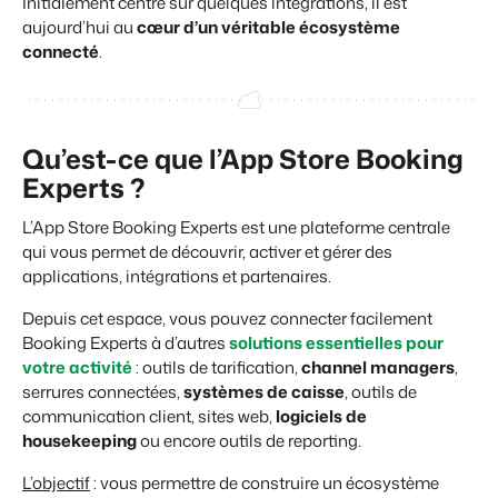
Site web immobilier
Initialement centré sur quelques intégrations, il est
Événements
Attirez des prospects pour la vente de vos biens locatifs.
aujourd’hui au
cœur d’un véritable écosystème
Faites notre connaissance lors de différents événements
connecté
.
BEX Linguistique
Trust Center
Accueillez vos clients dans leur langue.
La confiance chez Booking Experts
Qu’est-ce que l’App Store Booking
Marketing
À propos de nous
Experts ?
Marketing en ligne
Service client
L’App Store Booking Experts est une plateforme centrale
La puissante alliance entre stratégie de marque et marketing de
Obtenez des réponses á vos questions.
qui vous permet de découvrir, activer et gérer des
performance
applications, intégrations et partenaires.
Emplois / Carrièrres
Marketing Immobilier
Depuis cet espace, vous pouvez connecter facilement
Trouvez votre nouveau job de rêve !
Votre projet est vendu en un rien de temps
Booking Experts à d’autres
solutions essentielles pour
votre activité
: outils de tarification,
channel managers
,
Contact
Booking Analytics
serrures connectées,
systèmes de caisse
, outils de
Contactez nous.
Solution reporting Premium
communication client, sites web,
logiciels de
housekeeping
ou encore outils de reporting.
À propos de nous
Découvrez les personnes derrière de Booking Experts
L’objectif
: vous permettre de construire un écosystème