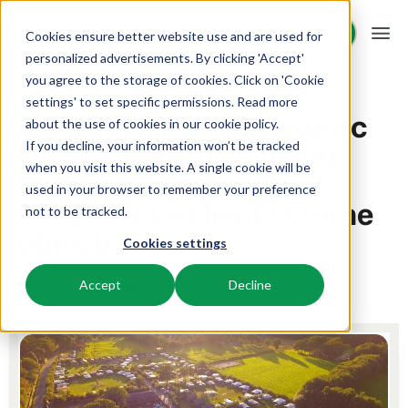
Démo
Démo
Cookies ensure better website use and are used for
personalized advertisements. By clicking 'Accept'
you agree to the storage of cookies. Click on 'Cookie
Plateforme
Home
Inspiration
settings' to set specific permissions. Read more
Coopération entre le parc
about the use of cookies in
our cookie policy
.
De Boshoek et Booking
If you decline, your information won’t be tracked
BEX PMS
Solutions
when you visit this website. A single cookie will be
Experts : l'efficacité et
used in your browser to remember your preference
PMS
l'expérience client comme
Booking Experts pour:
Ressources
not to be tracked.
Optimisez votre back-office.
objectifs
Cookies settings
Campings
Moteur de Réservation
Connaissance
Tarifs
Aires de camping, tentes de glamping et caravanes.
Boostez les réservations directes via votre site web.
Accept
Decline
30 septembre 2025
6 min read
Marel
BEX Academy
Villages de vacances
Intelligence économique
Témoignages
Suivez des cours en ligne et devenez un expert.
Villas, bungalows, chalets et hébergements nature.
Optimisez vos décisions grâce à l'analyse des données.
Blog
Resorts
Intégration de site web
Se connecter
Découvrez les tendances du secteur et des conseils pratiques.
Stations de ski, de bien-être, de plongée et de golf.
Vous avez déjà un site web ? L'intégration est possible.
Tarifs