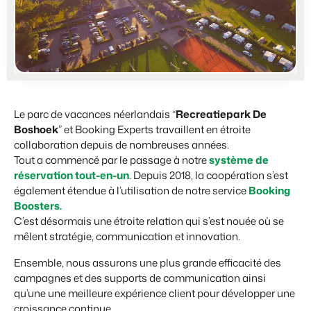
BEX PMS
Témoignages
Organismes de location de vacances
Gestion des canaux de distribution
Témoignages de nos clients.
Chaînes hôtelières et marques indépendantes multiples.
Diffusez votre inventaire sur plusieurs canaux.
Promoteurs immobiliers touristiques
App Store
Entrez en contact avec nous
FR
Développement de projets immobiliers.
Intégrez vos applications et outils préférés.
Customer Success
Le parc de vacances néerlandais “
Recreatiepark De
Hôtels
Gestion des propriétaires
Obtenez des réponses à vos questions.
Boshoek
” et Booking Experts travaillent en étroite
Chambres d'hôtel, appartements, chambres d'hôtes et pensions.
Offrez la transparence que les propriétaires méritent.
collaboration depuis de nombreuses années.
Tout a commencé par le passage à notre
système de
Passez à l'action
Services de conciergerie et gestion locative
Passez à l'action
réservation tout-en-un
. Depuis 2018, la coopération s’est
Prêt à adopter la croissance ?
Gestion de location de vacances et concierges
Prêt à adopter la croissance ?
également étendue à l’utilisation de notre service
Booking
Boosters.
Développeurs
C’est désormais une étroite relation qui s’est nouée où se
Construisez votre solution avec notre API ouverte.
BEX CMS
mêlent stratégie, communication et innovation.
Partenaires
Ensemble, nous assurons une plus grande efficacité des
Site web
Rejoignez-nous dans notre aventure pour transformer l'industrie
campagnes et des supports de communication ainsi
Donnez vie à votre marque grâce à notre créateur de site.
de l'hospitalité.
qu’une une meilleure expérience client pour développer une
croissance continue.