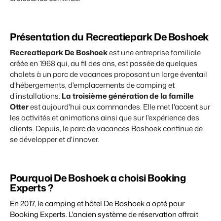
Site web immobilier
Événements
Attirez des prospects pour la vente de vos biens locatifs.
Faites notre connaissance lors de différents événements
BEX Linguistique
Présentation du Recreatiepark De Boshoek
Trust Center
Accueillez vos clients dans leur langue.
La confiance chez Booking Experts
Recreatiepark De Boshoek
est une entreprise familiale
créée en 1968 qui, au fil des ans, est passée de quelques
Marketing
chalets à un parc de vacances proposant un large éventail
À propos de nous
d'hébergements, d'emplacements de camping et
d'installations.
La troisième génération de la famille
Marketing en ligne
Service client
Otter
est aujourd'hui aux commandes. Elle met l'accent sur
La puissante alliance entre stratégie de marque et marketing de
Obtenez des réponses á vos questions.
performance
les activités et animations ainsi que sur l'expérience des
clients. Depuis, le parc de vacances Boshoek continue de
Emplois / Carrièrres
Marketing Immobilier
se développer et d'innover.
Trouvez votre nouveau job de rêve !
Votre projet est vendu en un rien de temps
Contact
Booking Analytics
Pourquoi De Boshoek a choisi Booking
Contactez nous.
Solution reporting Premium
Experts ?
À propos de nous
En 2017,
le camping et hôtel
De Boshoek a opté pour
Découvrez les personnes derrière de Booking Experts
Booking Experts. L'ancien système de réservation offrait