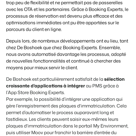
trop peu de flexibilité et
ne permettait pas de passerelles
avec les OTA et les partenaires
. Grâce à Booking Experts, le
processus de réservation est devenu plus efficace et des
optimisations
immédiates ont pu être
apportées sur
le
Présentation de Booking Experts
parcours du client en ligne.
Découvrez les possibilités infinies de la plateforme Booking
Depuis lors, de nombreux développements ont eu lieu, tant
Experts
Pour les Parcs de Vacances
chez De Boshoek que chez Booking Experts. Ensemble,
Découvrez les avantages de Booking Experts pour un parc
nous avons automatisé davantage les processus, adopté
de vacances
de nouvelles fonctionnalités et continué à chercher des
Pour les Groupes
moyens
pour
mieux servir le client.
Découvrez les avantages de Booking Experts pour un
groupe
De Boshoek est particulièrement satisfait de la
sélection
croissante d’applications à intégrer
au PMS grâce à
l’App Store Booking Experts
.
Par exemple, la possibilité d’intégrer une application qui
gère l’enregistrement des plaques d'immatriculation. Cela
permet d’automatiser le process auparavant long et
fastidieux.
Les clients peuvent saisir eux-mêmes leurs
plaques d'immatriculation dans le portail My Environment,
puis utiliser Moov pour franchir
la barrière d’entrée du