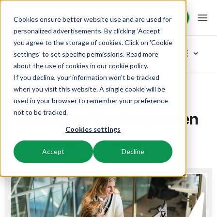
Demo aanvragen
Demo aanvragen
Cookies ensure better website use and are used for
personalized advertisements. By clicking 'Accept'
you agree to the storage of cookies. Click on 'Cookie
Platform
Blog
settings' to set specific permissions. Read more
about the use of cookies in
our cookie policy
.
If you decline, your information won’t be tracked
BEX PMS
Oplossingen
Home
Tips
5 Tips om efficiënter te werken met kostenposten
Blader in categoriëen
when you visit this website. A single cookie will be
5 Tips om efficiënter te
used in your browser to remember your preference
Reserveringssysteem
Nieuw
Booking Experts voor:
Resources
werken met kostenposten
not to be tracked.
Beheer alle back office processen.
Vers van de pers
Cookies settings
Inspiratie
Vakantieparken
Channel Management
Kennis
Prijzen
Klaar voor innovatie
Villa's, bungalows, chalets en boomhutten.
14 maart 2024
Leestijd 3 min
Sanne
Adverteer jouw aanbod op een mix van kanalen.
Accept
Decline
Product
Van idee tot oplossing
BEX Educate | Pro
Hotels
Zoek & Boek
Klantverhalen
Team en Cultuur
Blijven leren, blijven leiden in de recreatie.
Hotelkamers, appartementen, B&Bs en pensions.
Boost directe boekingen via jouw website.
Toegewijd aan succes
Marketing
BEX Educate | NextGen
Resorts
App Store
BEX Overzicht
Tips en werkwijzen
Kennis en groei voor de recreatie-expert van de toekomst.
Ski-, spa-, duik- en golfresorts.
Integreer jouw favoriete apps en tools.
Voor vakantieparken