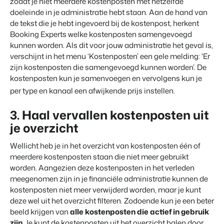
zodat je niet meerdere kostenposten met hetzelfde
Contact
doeleinde in je administratie hebt staan. Aan de hand van
Neem contact op
de tekst die je hebt ingevoerd bij de kostenpost, herkent
Booking Experts welke kostenposten samengevoegd
BEX Overzicht
Over ons
kunnen worden. Als dit voor jouw administratie het geval is,
Ontdek de eindeloze mogelijkheden van het Booking
Leer de mensen achter Booking Experts kennen
verschijnt in het menu ‘Kostenposten’ een gele melding: 'Er
Experts Platform.
zijn kostenposten die samengevoegd kunnen worden’. De
Voor Vakantieparken
kostenposten kun je samenvoegen en vervolgens kun je
Ontdek de voordelen van Booking Experts voor
Vakantieparken.
per type en kanaal een afwijkende prijs instellen.
Voor Concerns
Ontdek de voordelen van Booking Experts voor Concerns &
3. Haal vervallen kostenposten uit
Groepen.
je overzicht
Wellicht heb je in het overzicht van kostenposten één of
meerdere kostenposten staan die niet meer gebruikt
worden. Aangezien deze kostenposten in het verleden
meegenomen zijn in je financiële administratie kunnen de
kostenposten niet meer verwijderd worden, maar je kunt
Vastgoedprojecten
deze wel uit het overzicht filteren. Zodoende kun je een beter
transformeren tot
beeld krijgen van
alle kostenposten die actief in gebruik
volgeboekte vakantieparken
zijn
. Je kunt de kostenposten uit het overzicht halen door