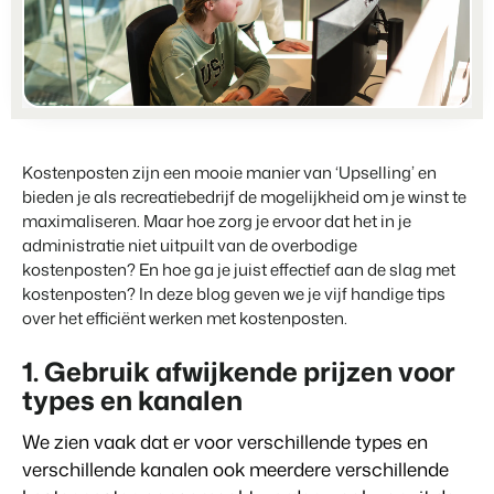
Partnerships
Voor campings
Samen sterker
Blog
Campings
Business Intelligence
Overstappen naar BEX
Lees over trends in de sector en krijg tips.
Kampeerplaatsen, glamping tenten en caravans.
Maak betere keuzes op basis van data.
Login
Prijzen
Ervaringen
Uitgelicht
Concerns & Groepen
Eigenaren Management
Ervaringen van onze gebruikers.
Ketens en individuele merken.
Bied transparantie aan eigenaren.
Kostenposten zijn een mooie manier van ‘Upselling’ en
BLOG
4 Redenen waarom jij moet
Verhuurorganisaties
bieden je als recreatiebedrijf de mogelijkheid om je winst te
Website Integratie
Kom in contact
NL
overstappen op facturatie bij
Exclusieve verhuur en resellers.
maximaliseren. Maar hoe zorg je ervoor dat het in je
Heb je al een website? Integratie is mogelijk.
vertrek.
administratie niet uitpuilt van de overbodige
Customer Success
Lees meer
Projectontwikkelaars
kostenposten? En hoe ga je juist effectief aan de slag met
Overstappen naar BEX
Krijg antwoord op jouw vragen.
Vastgoed en nieuwbouwprojecten.
kostenposten? In deze blog geven we je vijf handige tips
Klaar om te groeien?
over het efficiënt werken met kostenposten.
Developers
Contact sales
Demo aanvragen
Kleinschalige recreatiebedrijven
Ontwikkel jouw oplossing met onze open API.
BEX CMS
1. Gebruik afwijkende prijzen voor
Vakantieboerderijen, appartementen en boetiekhotels
types en kanalen
Overstappen naar BEX
Verhuurwebsite
Klaar om te groeien?
We zien vaak dat er voor verschillende types en
Breng je merk tot leven met onze websitebouwer.
verschillende kanalen ook meerdere verschillende
Partners