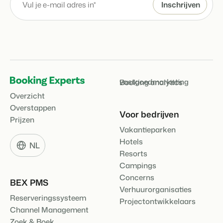
vastgoedmarketing
Booking analytics
Overzicht
Overstappen
Voor bedrijven
Prijzen
Vakantieparken
Hotels
NL
Resorts
Campings
Concerns
BEX PMS
Verhuurorganisaties
Reserveringssysteem
Projectontwikkelaars
Channel Management
Zoek & Boek