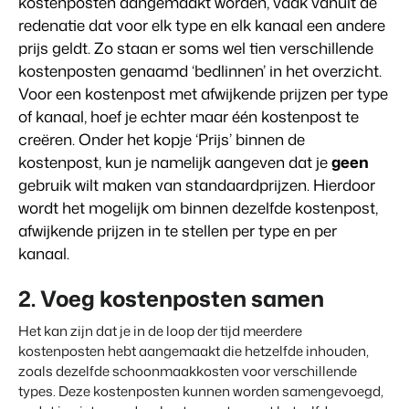
Vastgoedwebsite
kostenposten aangemaakt worden, vaak vanuit de
Samen transformeren wij de recreatiebranche.
Genereer leads voor jouw verkoopobjecten.
redenatie dat voor elk type en elk kanaal een andere
prijs geldt. Zo staan er soms wel tien verschillende
Onboarding
BEX Linguist
kostenposten genaamd ‘bedlinnen’ in het overzicht.
Samen van start. Vandaag nog.
Begroet gasten in hun eigen taal.
Voor een kostenpost met afwijkende prijzen per type
of kanaal, hoef je echter maar één kostenpost te
Events
Marketing
Van thema trainingen tot kennisevents.
creëren. Onder het kopje ‘Prijs’ binnen de
kostenpost, kun je namelijk aangeven dat je
geen
Dankzij Booking Experts
kunnen we ons volledig
Trust Center
Online Marketing
gebruik wilt maken van standaardprijzen. Hierdoor
focussen op gastvrijheid!
Vertrouwen bij Booking Experts
De krachtige combinatie van branding en performance marketing
wordt het mogelijk om binnen dezelfde kostenpost,
Gijs Meerdink
afwijkende prijzen in te stellen per type en per
welcome.in
Recreatief Vastgoedmarketing
kanaal.
Over ons
Jouw project uitverkocht in een mum van tijd.
2. Voeg kostenposten samen
Customer Success Team
Booking Analytics
Krijg antwoord op jouw vragen
Premium BI Tool.
Het kan zijn dat je in de loop der tijd meerdere
kostenposten hebt aangemaakt die hetzelfde inhouden,
Vacatures
zoals dezelfde schoonmaakkosten voor verschillende
Vind jouw nieuwe droombaan
types. Deze kostenposten kunnen worden samengevoegd,