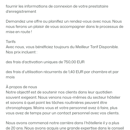
fournir les informations de connexion de votre prestataire
d’enregistrement
Demandez une offre ou planifiez un rendez-vous avec nous. Nous
nous ferons un plaisir de vous accompagner dans le processus de
Présentation de Booking Experts
mise en route !
Découvrez les possibilités infinies de la plateforme Booking
Experts
Tarifs
Pour les Parcs de Vacances
Avec nous, vous bénéficiez toujours du Meilleur Tarif Disponible.
Découvrez les avantages de Booking Experts pour un parc
Nos prix incluent :
de vacances
Pour les Groupes
des frais d’activation uniques de 750,00 EUR
Découvrez les avantages de Booking Experts pour un
des frais d’utilisation récurrents de 1,40 EUR par chambre et par
groupe
mois
À propos de nous
Notre objectif est de soutenir nos clients dans leur quotidien
souvent exigeant. Nous venons nous-mêmes du secteur hôtelier
et savons à quel point les tâches routinières peuvent être
chronophages. Moins vous et votre personnel avez à faire, plus
vous avez de temps pour un contact personnel avec vos clients.
Nous avons commencé notre carrière dans l’hôtellerie il y a plus
de 20 ans. Nous avons acquis une grande expertise dans le conseil