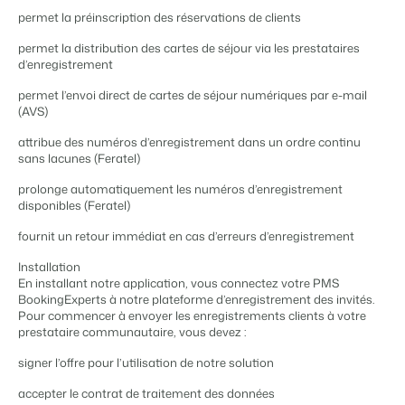
Site web immobilier
Il manque une application?
Événements
permet la préinscription des réservations de clients
Attirez des prospects pour la vente de vos biens locatifs.
Faites notre connaissance lors de différents événements
permet la distribution des cartes de séjour via les prestataires
APPS
BEX Linguistique
Contactez nos consultants
d’enregistrement
Trust Center
Accueillez vos clients dans leur langue.
La confiance chez Booking Experts
permet l’envoi direct de cartes de séjour numériques par e-mail
(AVS)
Contactez nous
Marketing
À propos de nous
attribue des numéros d’enregistrement dans un ordre continu
sans lacunes (Feratel)
Marketing en ligne
Service client
Prendre un RDV
Démo
prolonge automatiquement les numéros d’enregistrement
La puissante alliance entre stratégie de marque et marketing de
Obtenez des réponses á vos questions.
disponibles (Feratel)
performance
fournit un retour immédiat en cas d’erreurs d’enregistrement
Emplois / Carrièrres
Marketing Immobilier
Trouvez votre nouveau job de rêve !
Installation
Votre projet est vendu en un rien de temps
En installant notre application, vous connectez votre PMS
BookingExperts à notre plateforme d’enregistrement des invités.
Contact
Pour commencer à envoyer les enregistrements clients à votre
Booking Analytics
Contactez nous.
prestataire communautaire, vous devez :
Solution reporting Premium
signer l’offre pour l’utilisation de notre solution
À propos de nous
Découvrez les personnes derrière de Booking Experts
accepter le contrat de traitement des données