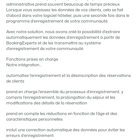
Gestion du contenu
administrative prend souvent beaucoup de temps précieux.
BEX PMS
Des connections pour tous les CMS
Lorsque vous saisissez les données de vos clients, cela se fait
Témoignages
Organismes de location de vacances
Gestion des canaux de distribution
d’abord dans votre logiciel hôtelier, puis une seconde fois dans le
Gestion des installations
Témoignages de nos clients.
Chaînes hôtelières et marques indépendantes multiples.
Diffusez votre inventaire sur plusieurs canaux.
programme d’enregistrement de votre communauté.
Automatisez et simplifiez vos processus
Gestion des revenus
Avec notre solution, nous avons créé la possibilité d’extraire
Promoteurs immobiliers touristiques
App Store
Entrez en contact avec nous
FR
automatiquement les données d’enregistrement à partir de
Optimisez vos tarifs et votre taux d'occupation
Développement de projets immobiliers.
Intégrez vos applications et outils préférés.
BookingExperts et de les transmettre au système
Conformité
d’enregistrement de votre communauté.
Customer Success
Des applications pour rester conforme aux réglementations en
Hôtels
Gestion des propriétaires
vigueur
Obtenez des réponses à vos questions.
Fonctions prises en charge
Chambres d'hôtel, appartements, chambres d'hôtes et pensions.
Offrez la transparence que les propriétaires méritent.
Comptabilité
Notre intégration…
Gardez vos comptes à jour
Passez à l'action
automatise l’enregistrement et la désinscription des réservations
Services de conciergerie et gestion locative
Passez à l'action
Systèmes POS
Prêt à adopter la croissance ?
de clients
Gestion de location de vacances et concierges
Prêt à adopter la croissance ?
Connectez vos points de vente à votre PMS
prend en charge l’ensemble du processus d’enregistrement, y
Communications
Développeurs
compris l’enregistrement, la prolongation du séjour et les
Prenez le contrôle de la communication client
Construisez votre solution avec notre API ouverte.
BEX CMS
modifications des détails de la réservation
Systèmes énergétiques
prend en compte les réductions en fonction de l’âge et des
Mesurez votre consommation grâce à des compteurs connectés
Partenaires
Site web
caractéristiques personnelles
Rejoignez-nous dans notre aventure pour transformer l'industrie
Donnez vie à votre marque grâce à notre créateur de site.
de l'hospitalité.
inclut une correction automatique des données pour éviter les
erreurs d’enregistrement